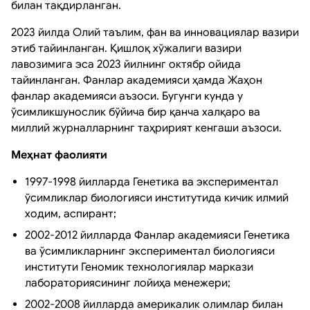
билан тақдирланган.
2023 йилда Олий таълим, фан ва инновациялар вазири
этиб тайинланган. Қишлоқ хўжалиги вазири
лавозимига эса 2023 йилнинг октябр ойида
тайинланган. Фанлар aкадемияси ҳамда Жаҳон
фанлар академияси аъзоси. Бугунги кунда у
ўсимликшунослик бўйича бир қанча халқаро ва
миллий журналларнинг таҳририят кенгаши аъзоси.
Меҳнат фаолияти
1997-1998 йилларда Генетика ва экспериментал
ўсимликлар биологияси институтида кичик илмий
ходим, аспирант;
2002-2012 йилларда Фанлар академияси Генетика
ва ўсимликларнинг экспериментал биологияси
институти Геномик технологиялар маркази
лабораториясининг лойиҳа менежери;
2002-2008 йилларда америкалик олимлар билан