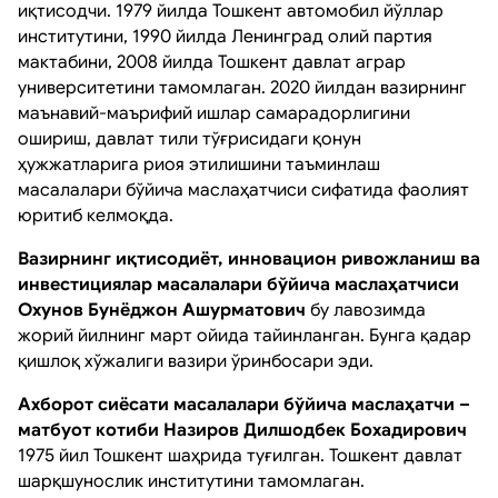
иқтисодчи. 1979 йилда Тошкент автомобил йўллар
институтини, 1990 йилда Ленинград олий партия
мактабини, 2008 йилда Тошкент давлат аграр
университетини тамомлаган. 2020 йилдан вазирнинг
маънавий-маърифий ишлар самарадорлигини
ошириш, давлат тили тўғрисидаги қонун
ҳужжатларига риоя этилишини таъминлаш
масалалари бўйича маслаҳатчиси сифатида фаолият
юритиб келмоқда.
Вазирнинг иқтисодиёт, инновацион ривожланиш ва
инвестициялар масалалари бўйича маслаҳатчиси
Охунов Бунёджон Ашурматович
бу лавозимда
жорий йилнинг март ойида тайинланган. Бунга қадар
қишлоқ хўжалиги вазири ўринбосари эди.
Ахборот сиёсати масалалари бўйича маслаҳатчи –
матбуот котиби Назиров Дилшодбек Бохадирович
1975 йил Тошкент шаҳрида туғилган. Тошкент давлат
шарқшунослик институтини тамомлаган.