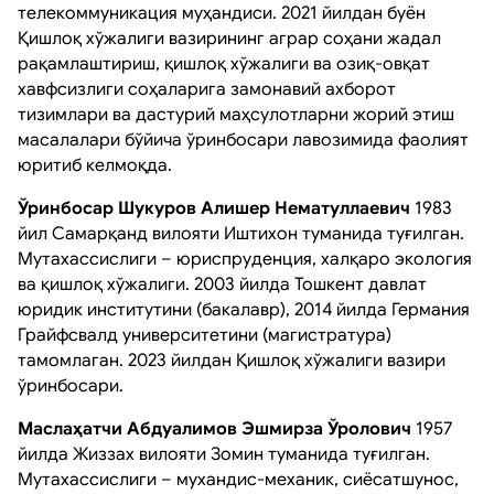
телекоммуникация муҳандиси. 2021 йилдан буён
Қишлоқ хўжалиги вазирининг аграр соҳани жадал
рақамлаштириш, қишлоқ хўжалиги ва озиқ-овқат
хавфсизлиги соҳаларига замонавий ахборот
тизимлари ва дастурий маҳсулотларни жорий этиш
масалалари бўйича ўринбосари лавозимида фаолият
юритиб келмоқда.
Ўринбосар Шукуров Алишер Нематуллаевич
1983
йил Самарқанд вилояти Иштихон туманида туғилган.
Мутахассислиги – юриспруденция, халқаро экология
ва қишлоқ хўжалиги. 2003 йилда Тошкент давлат
юридик институтини (бакалавр), 2014 йилда Германия
Грайфсвалд университетини (магистратура)
тамомлаган. 2023 йилдан Қишлоқ хўжалиги вазири
ўринбосари.
Маслаҳатчи Абдуалимов Эшмирза Ўролович
1957
йилда Жиззах вилояти Зомин туманида туғилган.
Мутахассислиги – мухандис-механик, сиёсатшунос,