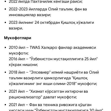
2022 йилда Пахтачилик кенгаши раиси;
2022-2023 йилларда Олий таълим, фан ва
инновациялар вазири;
2023 йилнинг 24 октябрдан Қишлоқ хўжалиги
вазири.
Мукофотлари
2010 йил – TWAS Халқаро фанлар академияси
мукофоти;
2016 йил – "Ўзбекистон мустақиллигига 25 йил"
кўкрак нишони;
2018 йил – "Элсевиер" илмий нашриёти ва Олий
таълим вазирлиги ҳамкорлигида "Қишлоқ
хўжалигининг энг яхши олими-2018" мукофоти;
2021 йил – "Хизмат кўрсатган ихтирочи ва
рационализатор“ давлат мукофоти;
2021 йил – Фан ва техника ривожига қўшган
ҳиссаси учун "Ўзбекистон мустақиллигига 30 йил"