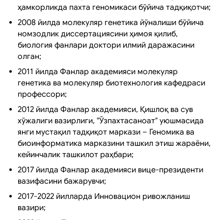
ҳамкорликда пахта геномикаси бўйича тадқиқотчи;
2008 йилда молекуляр генетика йўналиши бўйича
номзодлик диссертациясини ҳимоя қилиб,
биология фанлари доктори илмий даражасини
олган;
2011 йилда Фанлар академияси молекуляр
генетика ва молекуляр биотехнология кафедраси
профессори;
2012 йилда Фанлар академияси, Қишлоқ ва сув
хўжалиги вазирлиги, "Ўзпахтасаноат" уюшмасида
янги мустақил тадқиқот маркази – Геномика ва
биоинформатика марказини ташкил этиш жараёни,
кейинчалик ташкилот раҳбари;
2017 йилда Фанлар академияси вице-президенти
вазифасини бажарувчи;
2017-2022 йилларда Инновацион ривожланиш
вазири;