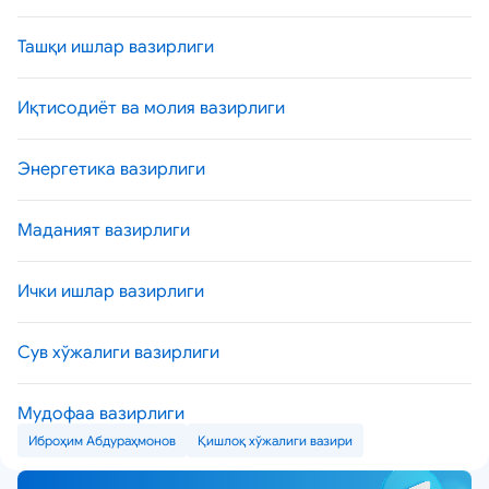
Ташқи ишлар вазирлиги
Иқтисодиёт ва молия вазирлиги
Энергетика вазирлиги
Маданият вазирлиги
Ички ишлар вазирлиги
Сув хўжалиги вазирлиги
Мудофаа вазирлиги
Иброҳим Абдураҳмонов
Қишлоқ хўжалиги вазири