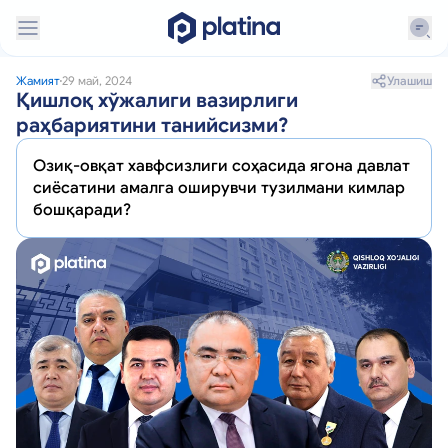
Улашиш
Жамият
29 май, 2024
Қишлоқ хўжалиги вазирлиги
раҳбариятини танийсизми?
Озиқ-овқат хавфсизлиги соҳасида ягона давлат
сиёсатини амалга оширувчи тузилмани кимлар
бошқаради?