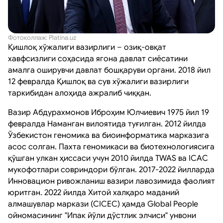
Фотоколлаж: Platina.uz
Қишлоқ хўжалиги вазирлиги – озиқ-овқат
хавфсизлиги соҳасида ягона давлат сиёсатини
амалга оширувчи давлат бошқаруви органи. 2018 йил
12 февралда Қишлоқ ва сув хўжалиги вазирлиги
таркибидан алоҳида ажралиб чиққан.
Вазир Абдурахмонов Иброҳим Юлчиевич 1975 йил 19
февралда Наманган вилоятида туғилган. 2012 йилда
Ўзбекистон геномика ва биоинформатика марказига
асос солган. Пахта геномикаси ва биотехнологиясига
қўшган улкан ҳиссаси учун 2010 йилда TWAS ва ICAC
мукофотлари совриндори бўлган. 2017-2022 йилларда
Инновацион ривожланиш вазири лавозимида фаолият
юритган. 2022 йилда Хитой халқаро маданий
алмашувлар маркази (CICEC) ҳамда Global People
ойномасининг "Ипак йўли дўстлик элчиси" унвони