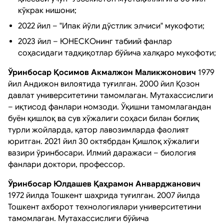
кўкрак нишони;
2022 йил – "Ипак йўли дўстлик элчиси" мукофоти;
2023 йил – ЮНЕСКОнинг табиий фанлар
соҳасидаги тадқиқотлар бўйича халқаро мукофоти;
Ўринбосар Қосимов Акмалжон Маликжонович
1979
йил Андижон вилоятида туғилган. 2000 йил Қозон
давлат университетини тамомлаган. Мутахассислиги
– иқтисод фанлари номзоди. Ўқишни тамомлагандан
буён қишлоқ ва сув хўжалиги соҳаси билан боғлиқ
турли жойларда, қатор лавозимларда фаолият
юритган. 2021 йил 30 октябрдан Қишлоқ хўжалиги
вазири ўринбосари. Илмий даражаси – биология
фанлари доктори, профессор.
Ўринбосар Юлдашев Қаҳрамон Анварджанович
1972 йилда Тошкент шаҳрида туғилган. 2007 йилда
Тошкент ахборот технологиялари университетини
тамомлаган. Мутахассислиги бўйича