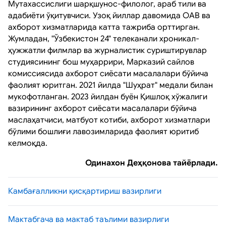
Мутахассислиги шарқшунос-филолог, араб тили ва
адабиёти ўқитувчиси. Узоқ йиллар давомида ОАВ ва
ахборот хизматларида катта тажриба орттирган.
Жумладан, "Ўзбекистон 24" телеканали хроникал-
ҳужжатли филмлар ва журналистик суриштирувлар
студиясининг бош муҳаррири, Марказий сайлов
комиссиясида ахборот сиёсати масалалари бўйича
фаолият юритган. 2021 йилда "Шуҳрат" медали билан
мукофотланган. 2023 йилдан буён Қишлоқ хўжалиги
вазирининг ахборот сиёсати масалалари бўйича
маслаҳатчиси, матбуот котиби, ахборот хизматлари
бўлими бошлиғи лавозимларида фаолият юритиб
келмоқда.
Одинахон Деҳқонова тайёрлади.
Камбағалликни қисқартириш вазирлиги
Мактабгача ва мактаб таълими вазирлиги