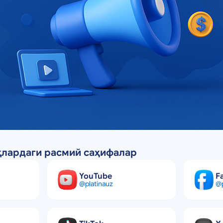
лардаги расмий саҳифалар
YouTube
F
@platinauz
@p