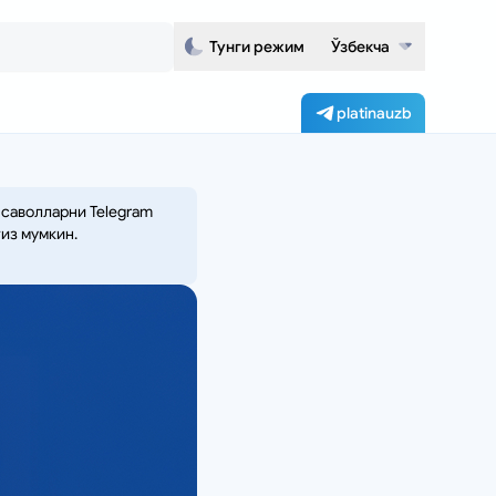
Тунги режим
Ўзбекча
platinauzb
 саволларни Telegram
из мумкин.