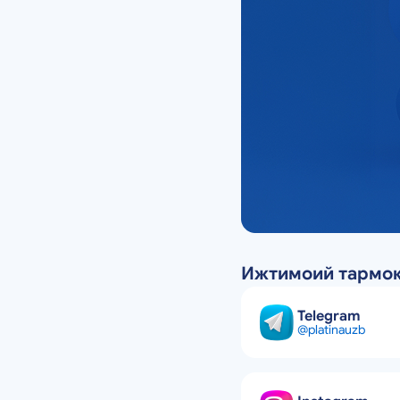
Ижтимоий тармоқ
Telegram
@platinauzb