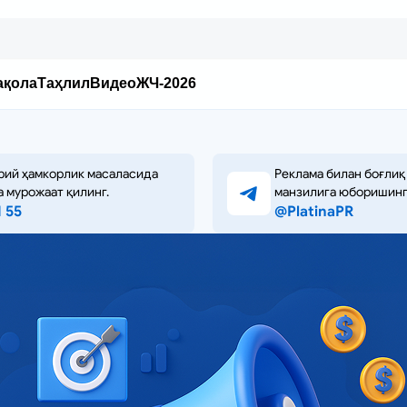
ақола
Таҳлил
Видео
ЖЧ-2026
рий ҳамкорлик масаласида
Реклама билан боғлиқ
а мурожаат қилинг.
манзилига юборишинг
1 55
@PlatinaPR