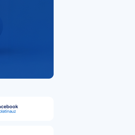
acebook
latinauz