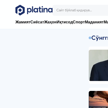
Жамият
Сиёсат
Жаҳон
Иқтисод
Спорт
Маданият
М
Сўнгг