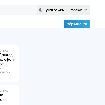
Тунги режим
Ўзбекча
platinauzb
 ичида
Доналд
телефон
от
н
 тўлгани
манистон
к жараёни
 ичида
зи
уси