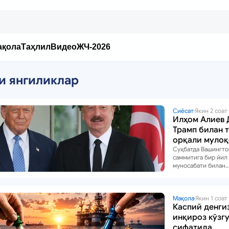
ақола
Таҳлил
Видео
ЖЧ-2026
и янгиликлар
Сиёсат
Якин 2 соат
Илҳом Алиев 
Трамп билан 
орқали мулоқ
қилди
Суҳбатда Вашингто
саммитига бир йил
муносабати билан
Озарбайжон ва Ар
ўртасидаги тинчли
муҳокама қилинди.
Мақола
Якин 1 соат
Каспий денги
инқироз кўзг
сифатида