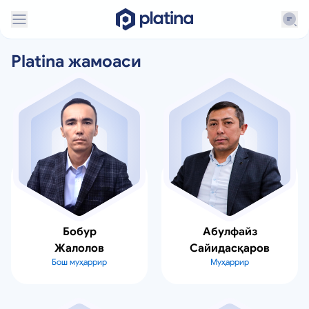
Platina жамоаси
Бобур
Абулфайз
Жалолов
Сайидасқаров
Бош муҳаррир
Муҳаррир