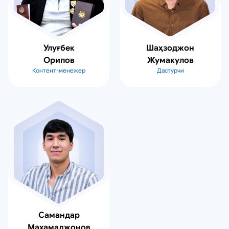
Улуғбек
Шаҳзоджон
Орипов
Жумакулов
Контент-менежер
Дастурчи
Самандар
Махамаджонов