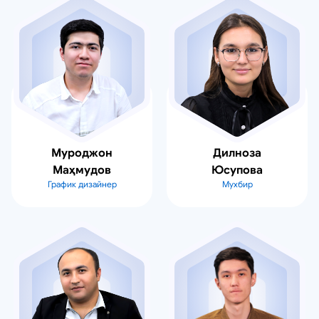
Муроджон
Дилноза
Маҳмудов
Юсупова
График дизайнер
Мухбир