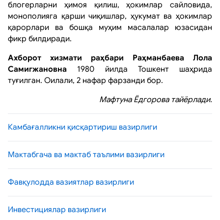
блогерларни ҳимоя қилиш, ҳокимлар сайловида,
монополияга қарши чиқишлар, ҳукумат ва ҳокимлар
қарорлари ва бошқа муҳим масалалар юзасидан
фикр билдиради.
А
хборот хизмати раҳбари Раҳманбаева Лола
Самигжановна
1980 йилда Тошкент шаҳрида
туғилган. Оилали, 2 нафар фарзанди бор.
Мафтуна Ёдгорова тайёрлади
.
Камбағалликни қисқартириш вазирлиги
Мактабгача ва мактаб таълими вазирлиги
Фавқулодда вазиятлар вазирлиги
Инвестициялар вазирлиги