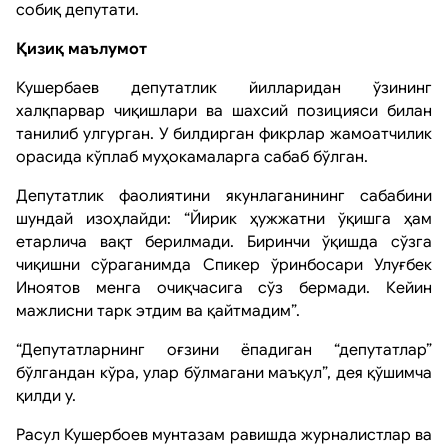
собиқ депутати.
Қизиқ маълумот
Кушербаев депутатлик йилларидан ўзининг
халқпарвар чиқишлари ва шахсий позицияси билан
танилиб улгурган. У билдирган фикрлар жамоатчилик
орасида кўплаб муҳокамаларга сабаб бўлган.
Депутатлик фаолиятини якунлаганининг сабабини
шундай изоҳлайди: “Йирик ҳужжатни ўқишга ҳам
етарлича вақт берилмади. Биринчи ўқишда сўзга
чиқишни сўраганимда Спикер ўринбосари Улуғбек
Иноятов менга очиқчасига сўз бермади. Кейин
мажлисни тарк этдим ва қайтмадим”.
“Депутатларнинг оғзини ёпадиган “депутатлар”
бўлгандан кўра, улар бўлмагани маъқул”, дея қўшимча
қилди у.
Расул Кушербоев мунтазам равишда журналистлар ва