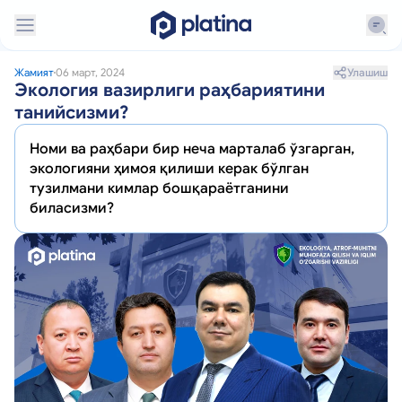
Улашиш
Жамият
06 март, 2024
Экология вазирлиги раҳбариятини
танийсизми?
Номи ва раҳбари бир неча марталаб ўзгарган,
экологияни ҳимоя қилиши керак бўлган
тузилмани кимлар бошқараётганини
биласизми?