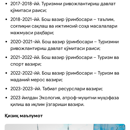
2017-2018-йй. Туризмни ривожлантириш давлат
қўмитаси раиси;
2018-2021-йй. Бош вазир ўринбосари – таълим,
соғлиқни сақлаш ва ижтимоий соҳа масалалари
мажмуаси раҳбари;
2020-2021-йй. Бош вазир ўринбосари – Туризмни
ривожлантириш давлат қўмитаси раиси;
2021-2022-йй. Бош вазир ўринбосари – Туризм ва
спорт вазири;
2022-2022-йй. Бош вазир ўринбосари – Туризм ва
маданий мерос вазири;
2023-2023-йй. Табиат ресурслари вазири;
2023 йилдан Экология, атроф-муҳитни муҳофаза
қилиш ва иқлим ўзгариши вазири.
Қизиқ маълумот