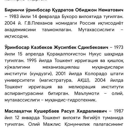
Биринчи ўринбосар
Қудратов Обиджон Нематович
– 1983 йили 14 февралда Бухоро вилоятида туғилган.
2004 й. Г.В.Плеханов номидаги Россия иқтисодиёт
академиясини таъмомлаган. Мутахассислиги –
иқтисодчи.
Ўринбосар Казбеков Жусипбек Сдикбекович
– 1973
йили 15 апрелда Қорақалпоғистон Нукус шаҳрида
туғилган. 1995 йилда Тошкент ирригация ва қишлоқ
хўжалигини механизациялаш муҳандислари
институти (кундузги), 2001 йилда Колорадо штати
университети (магистратура, АҚШ), 2004 йилда
Тошкент ирригация ва мелиорация институти
аспирантурасини битирган. Маълумоти – олий,
мутахассислиги – муҳандис-гидротехник.
Маслаҳатчи
Кушербаев Расул Хидралиевич
– 1987
йил 12 январда Тошкент вилояти Янгийўл туманида
туғилган. Олий Мажлис Қонунчилик палатасининг