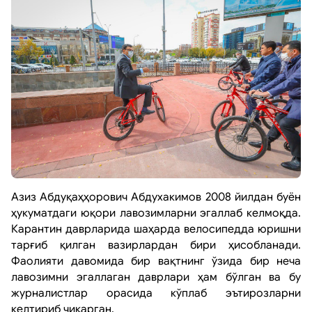
Aзиз Aбдуқаҳҳорович Aбдухакимов 2008 йилдан буён
ҳукуматдаги юқори лавозимларни эгаллаб келмоқда.
Карантин даврларида шаҳарда велосипедда юришни
тарғиб қилган вазирлардан бири ҳисобланади.
Фаолияти давомида бир вақтнинг ўзида бир неча
лавозимни эгаллаган даврлари ҳам бўлган ва бу
журналистлар орасида кўплаб эътирозларни
келтириб чиқарган.