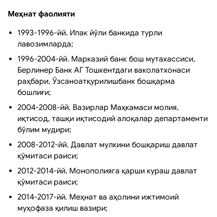
Меҳнат фаолияти
1993-1996-йй. Ипак йўли банкида турли
лавозимларда;
1996-2004-йй. Марказий банк бош мутахассиси,
Берлинер Банк AГ Тошкентдаги ваколатхонаси
раҳбари, Ўзсаноатқурилишбанк бошқарма
бошлиғи;
2004-2008-йй. Вазирлар Маҳкамаси молия,
иқтисод, ташқи иқтисодий алоқалар департаменти
бўлим мудири;
2008-2012-йй. Давлат мулкини бошқариш давлат
қўмитаси раиси;
2012-2014-йй. Монополияга қарши кураш давлат
қўмитаси раиси;
2014-2017-йй. Меҳнат ва аҳолини ижтимоий
муҳофаза қилиш вазири;