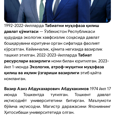
1992-2022-йилларда
Табиатни муҳофаза қилиш
давлат қўмитаси
— Ўзбекистон Республикаси
ҳудудида экологик хавфсизлик соҳасида давлат
бошқарувини юритувчи орган сифатида фаолият
кўрсатган. Кейинчалик, қўмита негизида вазирлик
ташкил этилган. 2022-2023-йилларда
Табиат
ресурслари вазирлиги
номи билан юритилган. 2023-
йил 1-июнда
Экология, атроф-муҳитни муҳофаза
қилиш ва иқлим ўзгариши вазирлиги
этиб қайта
номланган.
Вазир Азиз Aбдукахарович Aбдухакимов
1974 йил 17
июнда Тошкентда туғилган. Тошкент давлат
иқтисодиёт университетини битирган. Маълумоти
бўйича иқтисодчи. Магистр даражасини Япониянинг
Ҳитосибаши университетида олган.