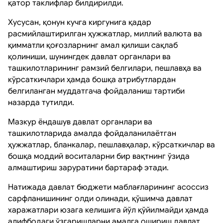
қатор таклифлар билдирилди.
Хусусан, қонун кучга киргунига қадар
расмийлаштирилган ҳужжатлар, миллий валюта ва
қимматли қоғозларнинг амал қилиши сақлаб
қолиниши, шунингдек давлат органлари ва
ташкилотларининг рамзий белгилари, пешлавҳа ва
кўрсаткичлари ҳамда бошқа атрибутлардан
белгиланган муддатгача фойдаланиш тартиби
назарда тутилди.
Мазкур ёндашув давлат органлари ва
ташкилотларида амалда фойдаланилаётган
ҳужжатлар, бланкалар, пешлавҳалар, кўрсаткичлар ва
бошқа моддий воситаларни бир вақтнинг ўзида
алмаштириш заруратини бартараф этади.
Натижада давлат бюджети маблағларининг асоссиз
сарфланишининг олди олинади, қўшимча давлат
харажатлари юзага келишига йўл қўйилмайди ҳамда
алифбодаги ўзгаришларни амалга ошириш давлат