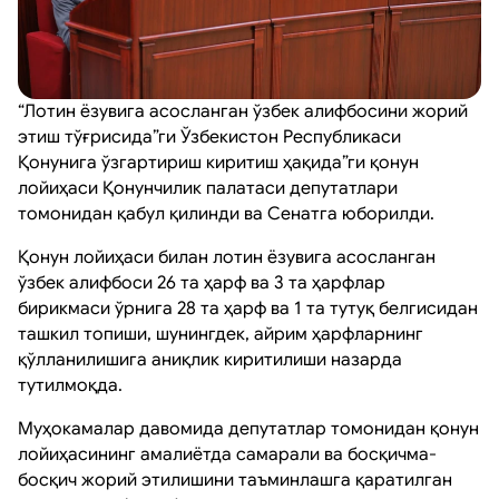
“Лотин ёзувига асосланган ўзбек алифбосини жорий
этиш тўғрисида”ги Ўзбекистон Республикаси
Қонунига ўзгартириш киритиш ҳақида”ги қонун
лойиҳаси Қонунчилик палатаси депутатлари
томонидан қабул қилинди ва Сенатга юборилди.
Қонун лойиҳаси билан лотин ёзувига асосланган
ўзбек алифбоси 26 та ҳарф ва 3 та ҳарфлар
бирикмаси ўрнига 28 та ҳарф ва 1 та тутуқ белгисидан
ташкил топиши, шунингдек, айрим ҳарфларнинг
қўлланилишига аниқлик киритилиши назарда
тутилмоқда.
Муҳокамалар давомида депутатлар томонидан қонун
лойиҳасининг амалиётда самарали ва босқичма-
босқич жорий этилишини таъминлашга қаратилган