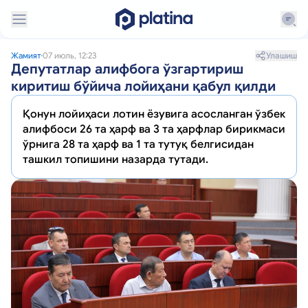
Улашиш
Жамият
07 июль, 12:23
Депутатлар алифбога ўзгартириш
киритиш бўйича лойиҳани қабул қилди
Қонун лойиҳаси лотин ёзувига асосланган ўзбек
алифбоси 26 та ҳарф ва 3 та ҳарфлар бирикмаси
ўрнига 28 та ҳарф ва 1 та тутуқ белгисидан
ташкил топишини назарда тутади.