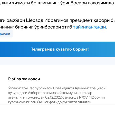
злиги хизмати бошлиғининг ўринбосари лавозимида
лги раҳбари Шерзод Ибрагимов президент қарори б
нининг биринчи ўринбосари этиб
тайинланганди
.
аракати
Телеграмда кузатиб боринг!
Platina жамоаси
Ўзбекистон Республикаси Президенти Администрацияси
ҳузуридаги Ахборот ва оммавий коммуникациялар
агентлиги томонидан 02.12.2022 санасида №051412 сонли
гувоҳнома билан ОАВ сифатида рўйхатга олинган.