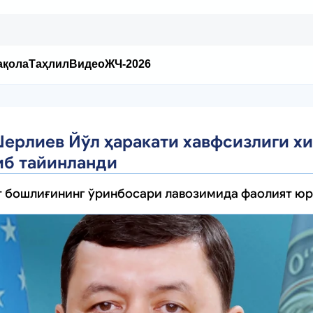
ақола
Таҳлил
Видео
ЖЧ-2026
ерлиев Йўл ҳаракати хавфсизлиги х
иб тайинланди
ат бошлиғининг ўринбосари лавозимида фаолият юр