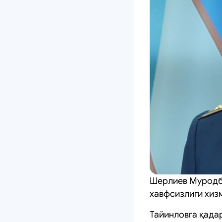
Шерлиев Муродбе
хавфсизлиги хиз
Тайинловга қада