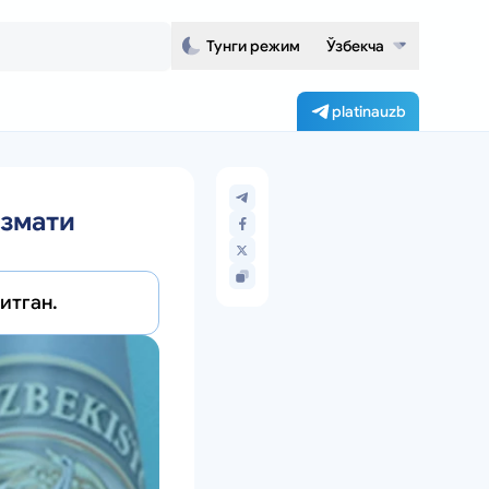
Тунги режим
Ўзбекча
platinauzb
измати
итган.