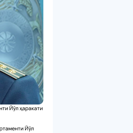
ти Йўл ҳаракати
ртаменти Йўл