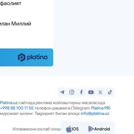
 фаолият
илан Миллий
Platina.uz
сайтида реклама жойлаштириш масаласида
+998 88 100 11 55
телефон рақамига (Telegram:
Platina PR
)
мурожаат қилинг. Таҳририят билан алоқа:
info@platina.uz
Иловамизни юклаб олиш
iOS
Android