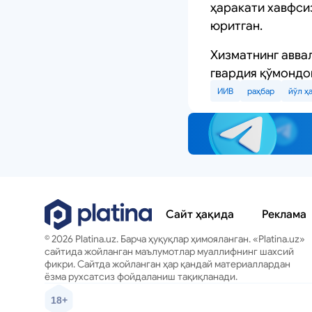
ҳаракати хавфси
юритган.
Хизматнинг авва
гвардия қўмондо
ИИВ
раҳбар
йўл ҳ
Сайт ҳақида
Реклама
© 2026 Platina.uz. Барча ҳуқуқлар ҳимояланган. «Platina.uz»
сайтида жойланган маълумотлар муаллифнинг шахсий
фикри. Сайтда жойланган ҳар қандай материаллардан
ёзма рухсатсиз фойдаланиш тақиқланади.
18+