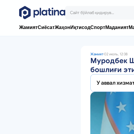
Жамият
Сиёсат
Жаҳон
Иқтисод
Спорт
Маданият
М
Жамият
02 июль, 12:38
Муродбек Ш
бошлиғи эт
У аввал хизм