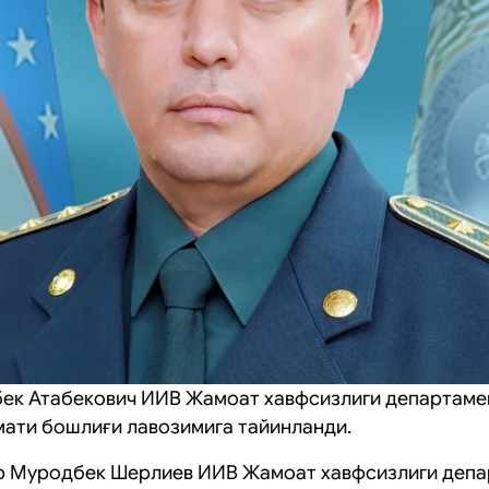
к Атабекович ИИВ Жамоат хавфсизлиги департамен
мати бошлиғи лавозимига тайинланди.
р Муродбек Шерлиев ИИВ Жамоат хавфсизлиги депа