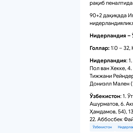
рақиб пеналтида
90+2 дақиқада И
нидерландияликл
Нидерландия – Ў
Голлар:
1:0 – 32,
Нидерландия
: 
Пол ван Хекке, 4.
Тижжани Рейндерс,
Дониэлл Мален (19
Ўзбекистон
: 1.
Ашурматов, 6. Ак
Ҳамдамов, 54), 1
22. Аббосбек Фай
Ўзбекистон
Нидерла