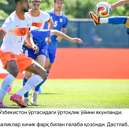
Ўзбекистон ўртасидаги ўртоқлик ўйини якунланди.
аликлар кичик фарқ билан ғалаба қозонди. Дастлаб,