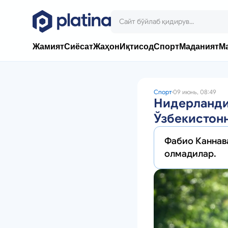
Жамият
Сиёсат
Жаҳон
Иқтисод
Спорт
Маданият
М
Спорт
09 июнь, 08:49
Нидерландия
Ўзбекистонн
Фабио Каннав
олмадилар.