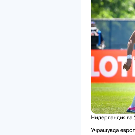
Нидерландия ва 
Учрашувда европ