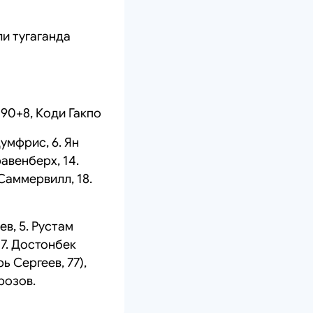
ли тугаганда
– 90+8, Коди Гакпо
Думфрис, 6. Ян
равенберх, 14.
 Саммервилл, 18.
ев, 5. Рустам
17. Достонбек
ь Сергеев, 77),
розов.