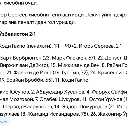
н ҳисобни очди.
гор Сергеев ҳисобни тенглаштирди. Лекин ўйин деяр
ар яна пеналтидан гол уришди.
збекистон 2:1
 Коди Гакпо (пенальти), 1:1 – 90+2, Игорь Сергеев, 2:1 
1. Барт Вербрюгген (23. Марк Флеккен, 67), 22. Дензел 
 Виржил ван Дейк (с), 15. Микки ван де Вен, 8. Райан Г
 21. Френки де Йонг (16. Гус Тил, 72), 24. Крисенсио
. Брайан Бробби, 65), 11. Коди Гакпо.
 Ўткир Юсупов, 2. Абдуқодир Ҳусанов, 4. Фарруҳ Сайфи
мал Мозговой, 7. Отабек Шукуров, 11. Остон Ўрунов (
3. Шерзод Насруллаев, 14. Элдор Шомуродов (21. Игор
зуллаев (8. Жамшид Искандаров, 78), 26. Жаҳонгир Ў
ндия