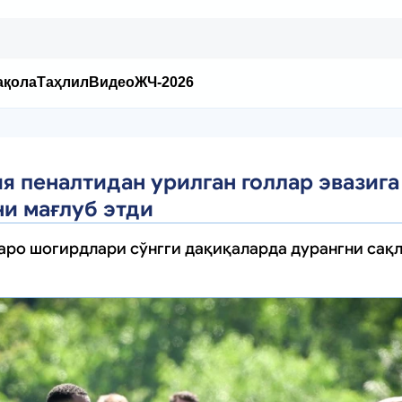
ақола
Таҳлил
Видео
ЖЧ-2026
 пеналтидан урилган голлар эвазига
и мағлуб этди
аро шогирдлари сўнгги дақиқаларда дурангни сақл