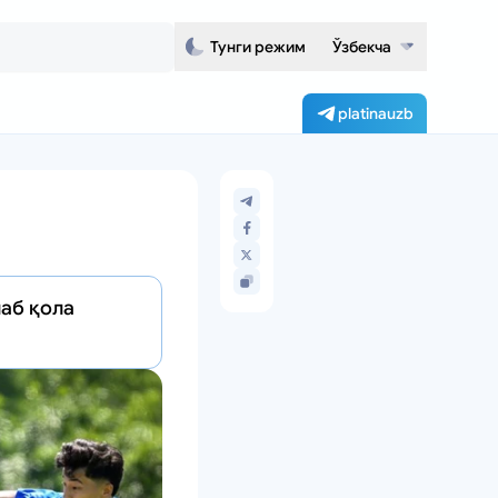
Тунги режим
Ўзбекча
platinauzb
аб қола