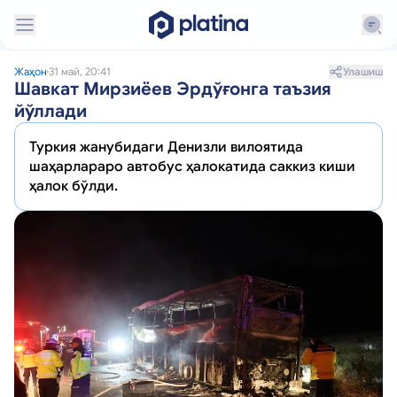
Улашиш
Жаҳон
31 май, 20:41
Шавкат Мирзиёев Эрдўғонга таъзия
йўллади
Туркия жанубидаги Денизли вилоятида
шаҳарлараро автобус ҳалокатида саккиз киши
ҳалок бўлди.