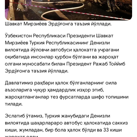
Шавкат Мирзиёев Эрдўғонга таъзия йўллади.
Ўзбекистон Республикаси Президенти Шавкат
Мирзиёев Туркия Республикасининг Денизли
вилоятида йўловчи автобуси ҳалокатга учрагани
оқибатида инсонлар қурбон бўлгани ва жароҳат
олгани муносабати билан Президент Ражаб Тоййиб
Эрдўғонга таъзия йўллади.
Давлатимиз раҳбари ҳалок бўлганларнинг оила
аъзоларига чуқур ҳамдардлик изҳор этиб,
жароҳатланганлар тез фурсатларда шифо топишини
тилади.
Эслатиб ўтамиз, Туркия жанубидаги Денизли
вилоятида шаҳарлараро автобус ҳалокатида саккиз
киши, жумладан, бир бола ҳалок бўлди ва 33 киши
жароҳат олди.