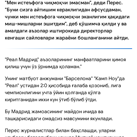
"Мен истеъфога чиқмоқчи эмасман", деди Перес.
"Буни сизга айтишим кераклигидан афсусдаман,
чунки мен истеъфога чиқмоқчи эканлигим ҳақидаги
миш-мишларни эшитдим", деб қўшимча қилди у ва
амалдаги аъзолар иштирокида директорлар
кенгаши сайловлари жараёни бошланганини айтди.
"Реал Мадрид" аъзоларининг манфаатларини ҳимоя
қилиш учун ўз ўрнимда қоламан."
Унинг матбуот анжумани "Барселона" "Камп Ноу"да
"Реал" устидан 2:0 ҳисобида ғалаба қозониб, лига
чемпионлигини учта ўйин қолганда қўлга
киритганидан икки кун ўтиб бўлиб ўтди.
Бу Мадрид жамоасининг майдон ичида ва
ташқарисидаги омадсиз мавсумини якунлади.
Перес журналистлар билан баҳслашди, уларни