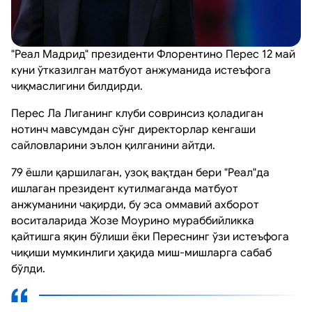
"Реал Мадрид" президенти Флорентино Перес 12 май
куни ўтказилган матбуот анжуманида истеъфога
чиқмаслигини билдирди.
Перес Ла Лиганинг клуби совринсиз қоладиган
нотинч мавсумдан сўнг директорлар кенгаши
сайловларини эълон қилганини айтди.
79 ёшли қаршилаган, узоқ вақтдан бери "Реал"да
ишлаган президент кутилмаганда матбуот
анжуманини чақирди, бу эса оммавий ахборот
воситаларида Жозе Моурино мураббийликка
қайтишга яқин бўлиши ёки Переснинг ўзи истеъфога
чиқиши мумкинлиги ҳақида миш-мишларга сабаб
бўлди.