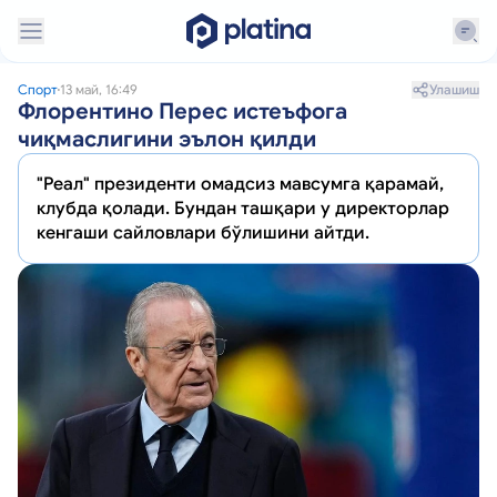
Улашиш
Спорт
13 май, 16:49
Флорентино Перес истеъфога
чиқмаслигини эълон қилди
"Реал" президенти омадсиз мавсумга қарамай,
клубда қолади. Бундан ташқари у директорлар
кенгаши сайловлари бўлишини айтди.