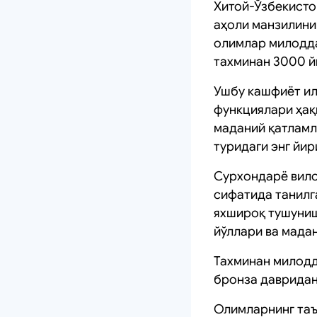
Хитой-Ўзбекисто
аҳоли манзилини
олимлар милоддан
тахминан 3000 й
Ушбу кашфиёт ил
функциялари ҳақ
маданий қатламла
туридаги энг йир
Сурхондарё вило
сифатида танилг
яхшироқ тушуниш
йўллари ва мада
Тахминан милодд
бронза давридан
Олимларнинг таъ