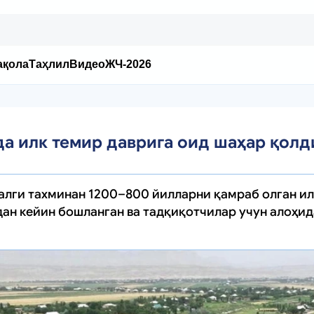
ақола
Таҳлил
Видео
ЖЧ-2026
а илк темир даврига оид шаҳар қол
алги тахминан 1200–800 йилларни қамраб олган ил
ан кейин бошланган ва тадқиқотчилар учун алоҳи