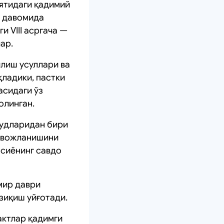
ятидаги қадимий
р давомида
 VIII асргача —
ар.
илиш усуллари ва
қладики, пастки
асидаги ўз
олинган.
дудларидан бири
ривожланишини
сиёнинг савдо
мир даври
зиқиш уйғотади.
актлар қадимги