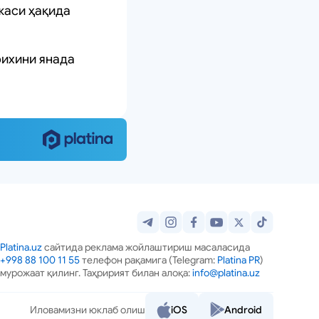
жаси ҳақида
рихини янада
Platina.uz
сайтида реклама жойлаштириш масаласида
+998 88 100 11 55
телефон рақамига (Telegram:
Platina PR
)
мурожаат қилинг. Таҳририят билан алоқа:
info@platina.uz
Иловамизни юклаб олиш
iOS
Android