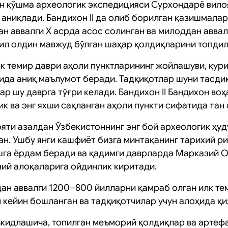
н қўшма археологик экспедицияси Сурхондарё вило
 аниқлади. Бандихон II да олиб борилган қазишмала
 аввалги Х асрда асос солинган ва милоддан аввалги
ил олдин мавжуд бўлган шаҳар қолдиқларини топдил
к темир даври аҳоли пунктларининг жойлашуви, қур
ида аниқ маълумот беради. Тадқиқотлар шуни тасди
р шу даврга тўғри келади. Бандихон II Бандихон воҳ
ик ва энг яхши сақланган аҳоли пункти сифатида тан 
яти азалдан Ўзбекистоннинг энг бой археологик ҳу
ан. Ушбу янги кашфиёт бизга минтақанинг тарихий 
га ёрдам беради ва қадимги даврларда Марказий О
ний алоқаларига ойдинлик киритади.
ан аввалги 1200–800 йилларни қамраб олган илк те
 кейин бошланган ва тадқиқотчилар учун алоҳида қи
кидлашича, топилган меъморий қолдиқлар ва артеф