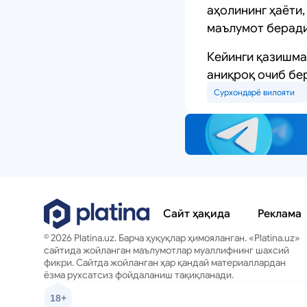
аҳолининг ҳаёти
маълумот беради
Кейинги қазишма
аниқроқ очиб бе
Сурхондарё вилояти
Сайт ҳақида
Реклама
© 2026 Platina.uz. Барча ҳуқуқлар ҳимояланган. «Platina.uz»
сайтида жойланган маълумотлар муаллифнинг шахсий
фикри. Сайтда жойланган ҳар қандай материаллардан
ёзма рухсатсиз фойдаланиш тақиқланади.
18+