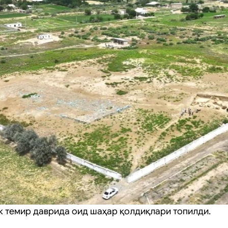
к темир даврида оид шаҳар қолдиқлари топилди.