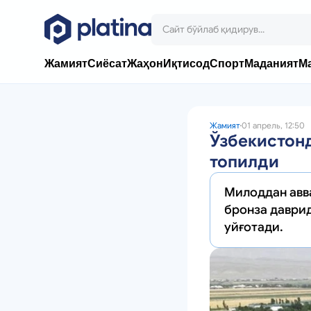
Жамият
Сиёсат
Жаҳон
Иқтисод
Спорт
Маданият
М
Жамият
01 апрель, 12:50
Ўзбекистонд
топилди
Милоддан авв
бронза даврид
уйғотади.