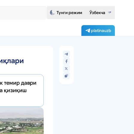
Тунги режим
Ўзбекча
platinauzb
диқлари
к темир даври
да қизиқиш