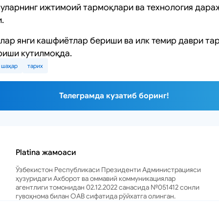
, уларнинг ижтимоий тармоқлари ва технология дара
.
лар янги кашфиётлар бериши ва илк темир даври та
риши кутилмоқда.
шаҳар
тарих
Телеграмда кузатиб боринг!
Platina жамоаси
Ўзбекистон Республикаси Президенти Администрацияси
ҳузуридаги Ахборот ва оммавий коммуникациялар
агентлиги томонидан 02.12.2022 санасида №051412 сонли
гувоҳнома билан ОАВ сифатида рўйхатга олинган.