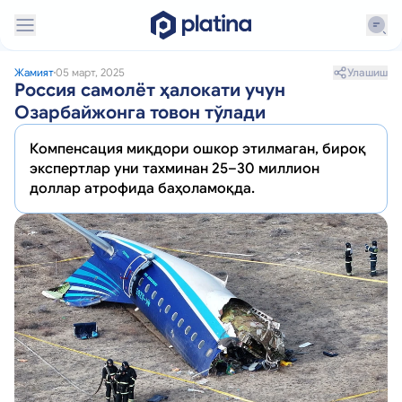
Улашиш
Жамият
05 март, 2025
Россия самолёт ҳалокати учун
Озарбайжонга товон тўлади
Компенсация миқдори ошкор этилмаган, бироқ
экспертлар уни тахминан 25–30 миллион
доллар атрофида баҳоламоқда.