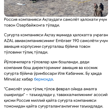
Россия компанияси Ақтаудаги самолёт ҳалокати учун
товон Озарбайжонга тўлади.
Суғурта компанияси Ақтау яқинида ҳалокатга учраган
AZAL авиакомпаниясининг Embraer 190 самолёти учун
авиация корпусини суғурталаш бўйича товон
тўловини тўлиқ тўлади.
Йўловчиларга тўловлар ҳам бошланди, деди
компания бош директорининг авиация ва космик
суғурта бўйича ўринбосари Иля Кабачник. Бу ҳақда
Minval.az хабар
бермоқда
.
"Самолёт учун тўлиқ тўлов феврал ойида амалга
оширилди" – таъкидлади у, таваккалчиликнинг асосий
қисми Россия миллий қайта суғурта компанияси
томонидан қайта суғурталанганлигини таъкидлади.