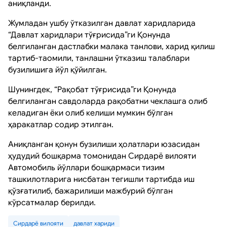
аниқланди.
Жумладан ушбу ўтказилган давлат харидларида
“Давлат харидлари тўғрисида”ги Қонунда
белгиланган дастлабки малака танлови, харид қилиш
тартиб-таомили, танлашни ўтказиш талаблари
бузилишига йўл қўйилган.
Шунингдек, “Рақобат тўғрисида”ги Қонунда
белгиланган савдоларда рақобатни чеклашга олиб
келадиган ёки олиб келиши мумкин бўлган
ҳаракатлар содир этилган.
Аниқланган қонун бузилиши ҳолатлари юзасидан
ҳудудий бошқарма томонидан Сирдарё вилояти
Автомобиль йўллари бошқармаси тизим
ташкилотларига нисбатан тегишли тартибда иш
қўзғатилиб, бажарилиши мажбурий бўлган
кўрсатмалар берилди.
Сирдарё вилояти
давлат хариди