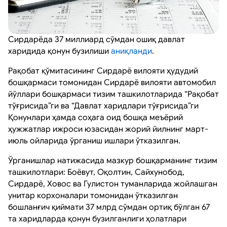
Сирдарёда 37 миллиард сўмдан ошиқ давлат
харидида қонун бузилиши
аниқланди
.
Рақобат қўмитасининг Сирдарё вилояти ҳудудий
бошқармаси томонидан Сирдарё вилояти автомобил
йўллари бошқармаси тизим ташкилотларида “Рақобат
тўғрисида”ги ва “Давлат харидлари тўғрисида”ги
Қонунлари ҳамда соҳага оид бошқа меъёрий
ҳужжатлар ижроси юзасидан жорий йилнинг март-
июль ойларида ўрганиш ишлари ўтказилган.
Ўрганишлар натижасида мазкур бошқарманинг тизим
ташкилотлари: Боёвут, Оқолтин, Сайхунобод,
Сирдарё, Ховос ва Гулистон туманларида жойлашган
унитар корхоналари томонидан ўтказилган
бошланғич қиймати 37 млрд сўмдан ортиқ бўлган 67
та харидларда қонун бузилганлиги ҳолатлари