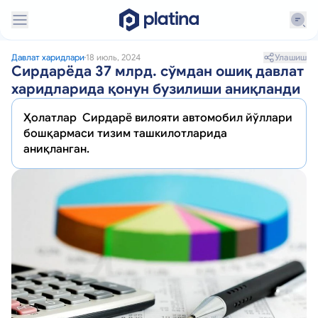
Улашиш
Давлат харидлари
18 июль, 2024
Сирдарёда 37 млрд. сўмдан ошиқ давлат
харидларида қонун бузилиши аниқланди
Ҳолатлар Сирдарё вилояти автомобил йўллари
бошқармаси тизим ташкилотларида
аниқланган.