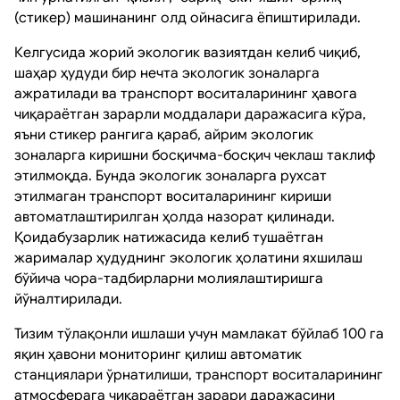
(стикер) машинанинг олд ойнасига ёпиштирилади.
Келгусида жорий экологик вазиятдан келиб чиқиб,
шаҳар ҳудуди бир нечта экологик зоналарга
ажратилади ва транспорт воситаларининг ҳавога
чиқараётган зарарли моддалари даражасига кўра,
яъни стикер рангига қараб, айрим экологик
зоналарга киришни босқичма-босқич чеклаш таклиф
этилмоқда. Бунда экологик зоналарга рухсат
этилмаган транспорт воситаларининг кириши
автоматлаштирилган ҳолда назорат қилинади.
Қоидабузарлик натижасида келиб тушаётган
жарималар ҳудуднинг экологик ҳолатини яхшилаш
бўйича чора-тадбирларни молиялаштиришга
йўналтирилади.
Тизим тўлақонли ишлаши учун мамлакат бўйлаб 100 га
яқин ҳавони мониторинг қилиш автоматик
станциялари ўрнатилиши, транспорт воситаларининг
атмосферага чиқараётган зарари даражасини