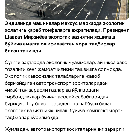
Эндиликда машиналар махсус марказда экологик
ҳолатига қараб тоифаларга ажратилади. Президент
Шавкат Мирзиёев экологик вазиятни яхшилаш
бўйича амалга оширилаётган чора-тадбирлар
билан танишди.
Сўнгги вақтларда экологик муаммолар, айниқса ҳаво
тозалиги кенг жамоатчиликни ташвишга солмоқда.
Экологик хавфсизлик талабларига жавоб
бермайдиган автотранспорт воситаларидан
чиқаётган зарарли газлар ва йўллардаги
тирбандликлар бунинг асосий сабабларидан
биридир. Шу боис Президент ташаббуси билан
экологик вазиятни яхшилаш бўйича комплекс чора-
тадбирлар кўрилмоқда.
Жумладан, автотранспорт воситаларининг зарарли