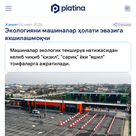
Улашиш
Жамият
06 март, 2024
Экологияни машиналар ҳолати эвазига
яхшилашмоқчи
Машиналар экологик текширув натижасидан
келиб чиқиб "қизил", "сариқ" ёки "яшил"
тоифаларга ажратилади.