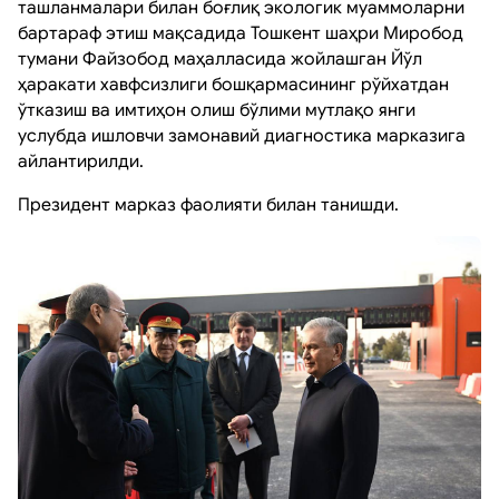
ташланмалари билан боғлиқ экологик муаммоларни
бартараф этиш мақсадида Тошкент шаҳри Миробод
тумани Файзобод маҳалласида жойлашган Йўл
ҳаракати хавфсизлиги бошқармасининг рўйхатдан
ўтказиш ва имтиҳон олиш бўлими мутлақо янги
услубда ишловчи замонавий диагностика марказига
айлантирилди.
Президент марказ фаолияти билан танишди.