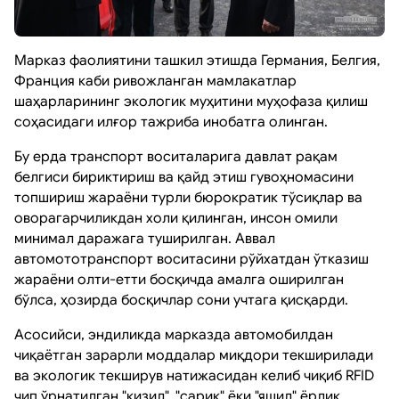
Марказ фаолиятини ташкил этишда Германия, Белгия,
Франция каби ривожланган мамлакатлар
шаҳарларининг экологик муҳитини муҳофаза қилиш
соҳасидаги илғор тажриба инобатга олинган.
Бу ерда транспорт воситаларига давлат рақам
белгиси бириктириш ва қайд этиш гувоҳномасини
топшириш жараёни турли бюрократик тўсиқлар ва
оворагарчиликдан холи қилинган, инсон омили
минимал даражага туширилган. Аввал
автомототранспорт воситасини рўйхатдан ўтказиш
жараёни олти-етти босқичда амалга оширилган
бўлса, ҳозирда босқичлар сони учтага қисқарди.
Асосийси, эндиликда марказда автомобилдан
чиқаётган зарарли моддалар миқдори текширилади
ва экологик текширув натижасидан келиб чиқиб RFID
чип ўрнатилган "қизил", "сариқ" ёки "яшил" ёрлиқ