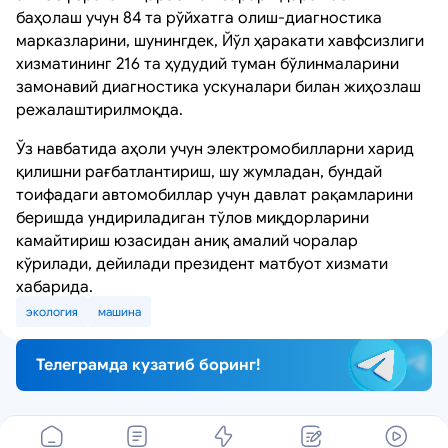
баҳолаш учун 84 та рўйхатга олиш-диагностика
марказларини, шунингдек, Йўл ҳаракати хавфсизлиги
хизматининг 216 та ҳудудий туман бўлинмаларини
замонавий диагностика ускуналари билан жиҳозлаш
режалаштирилмоқда.
Ўз навбатида аҳоли учун электромобилларни харид
қилишни рағбатлантириш, шу жумладан, бундай
тоифадаги автомобиллар учун давлат рақамларини
беришда ундириладиган тўлов миқдорларини
камайтириш юзасидан аниқ амалий чоралар
кўрилади, дейилади президент матбуот хизмати
хабарида.
экология
машина
Телеграмда кузатиб боринг!