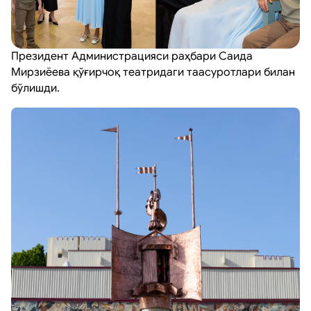
Президент Администрацияси раҳбари Саида
Мирзиёева қўғирчоқ театридаги таасуротлари билан
бўлишди.