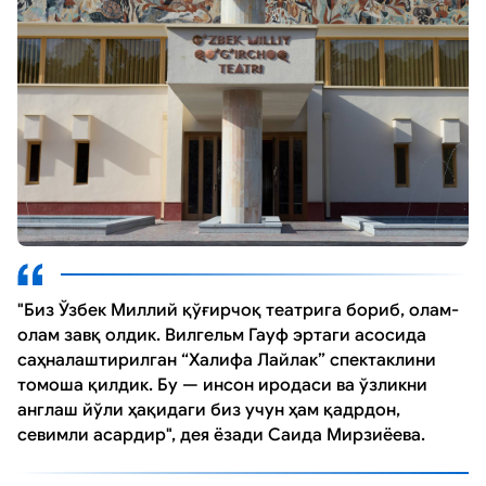
"Биз Ўзбек Миллий қўғирчоқ театрига бориб, олам-
олам завқ олдик. Вилгельм Гауф эртаги асосида
саҳналаштирилган “Халифа Лайлак” спектаклини
томоша қилдик. Бу — инсон иродаси ва ўзликни
англаш йўли ҳақидаги биз учун ҳам қадрдон,
севимли асардир", дея ёзади Саида Мирзиёева.