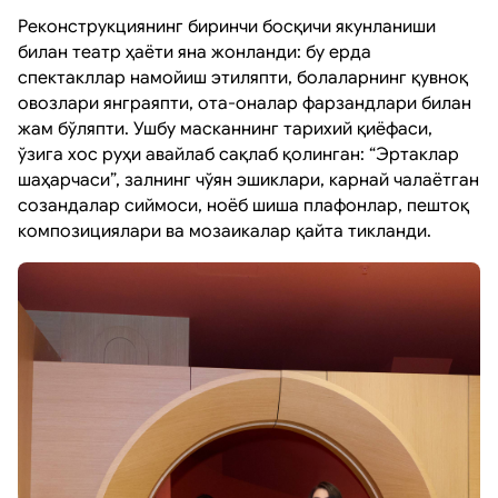
​Реконструкциянинг биринчи босқичи якунланиши
билан театр ҳаёти яна жонланди: бу ерда
спектакллар намойиш этиляпти, болаларнинг қувноқ
овозлари янграяпти, ота-оналар фарзандлари билан
жам бўляпти. Ушбу масканнинг тарихий қиёфаси,
ўзига хос руҳи авайлаб сақлаб қолинган: “Эртаклар
шаҳарчаси”, залнинг чўян эшиклари, карнай чалаётган
созандалар сиймоси, ноёб шиша плафонлар, пештоқ
композициялари ва мозаикалар қайта тикланди.