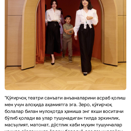
"​Қўғирчоқ театри санъати анъаналарини асраб қолиш
мен учун алоҳида аҳамиятга эга. Зеро, қўғирчоқ
болалар билан мулоқотда ҳамиша энг яхши воситачи
бўлиб қолади ва улар тушунадиган тилда эркинлик,
масъулият, матонат, дўстлик каби муҳим тушунчалар