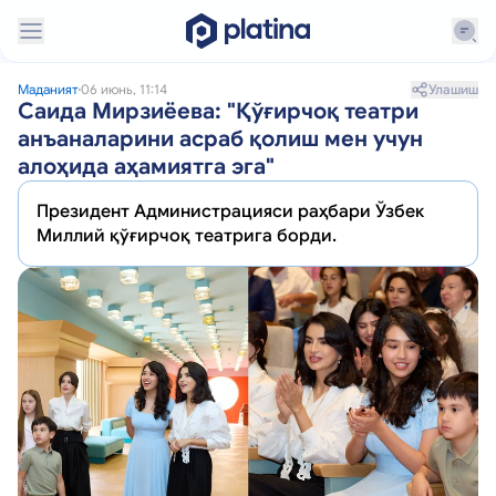
Улашиш
Маданият
06 июнь, 11:14
Саида Мирзиёева: "​Қўғирчоқ театри
анъаналарини асраб қолиш мен учун
алоҳида аҳамиятга эга"
Президент Администрацияси раҳбари Ўзбек
Миллий қўғирчоқ театрига борди.