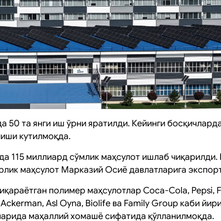
а 50 та янги иш ўрни яратилди. Кейинги босқичлард
йиши кутилмоқда.
да 115 миллиард сўмлик маҳсулот ишлаб чиқарилди. 
рлик маҳсулот Марказий Осиё давлатларига экспорт
қараётган полимер маҳсулотлар Coca-Cola, Pepsi, F
Ackerman, Asl Oyna, Biolife ва Family Group каби йи
арида маҳаллий хомашё сифатида қўлланилмоқда.