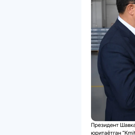
Президент Шавка
юритаётган “Kmi