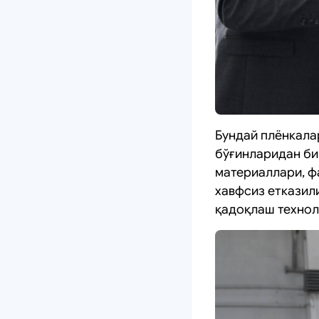
Бундай плёнкала
бўғинларидан би
материаллари, ф
хавфсиз етказил
қадоқлаш технол