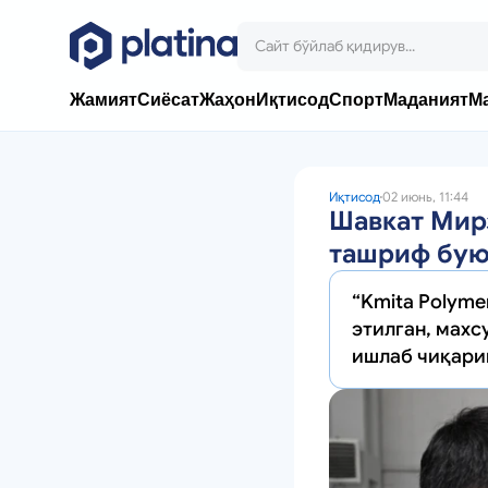
Жамият
Сиёсат
Жаҳон
Иқтисод
Спорт
Маданият
М
Иқтисод
02 июнь, 11:44
Шавкат Мир
ташриф бу
“Kmita Polyme
этилган, махс
ишлаб чиқари