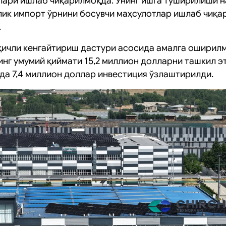
лари ишлаб чиқарилмоқда. Унинг ишга туширилиши н
ик импорт ўрнини босувчи маҳсулотлар ишлаб чиқ
.
қичли кенгайтириш дастури асосида амалга оширил
нг умумий қиймати 15,2 миллион долларни ташкил эт
да 7,4 миллион доллар инвестиция ўзлаштирилди.