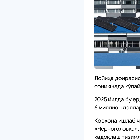
Лойиҳа доирасид
сони янада кўпа
2025 йилда бу ер
6 миллион долла
Корхона ишлаб чи
«Черноголовка», 
қадоқлаш тизимл