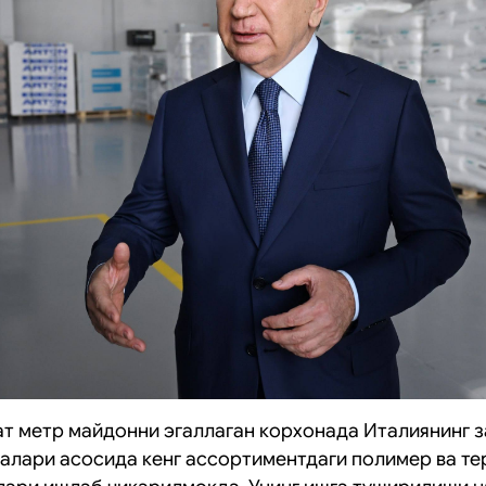
рат метр майдонни эгаллаган корхонада Италиянинг 
налари асосида кенг ассортиментдаги полимер ва т