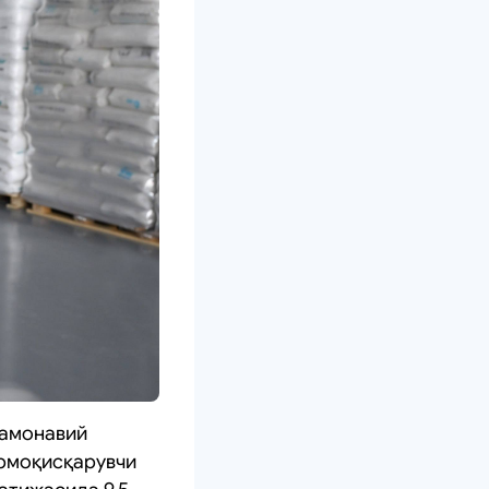
замонавий
ермоқисқарувчи