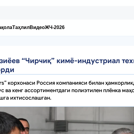
ақола
Таҳлил
Видео
ЖЧ-2026
зиёев “Чирчиқ” кимё-индустриал тех
юрди
rs” корхонаси Россия компанияси билан ҳамкорлик
ус ва кенг ассортиментдаги полиэтилен плёнка маҳ
шга ихтисослашган.