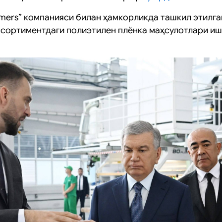
ymers” компанияси билан ҳамкорликда ташкил этилга
ассортиментдаги полиэтилен плёнка маҳсулотлари и