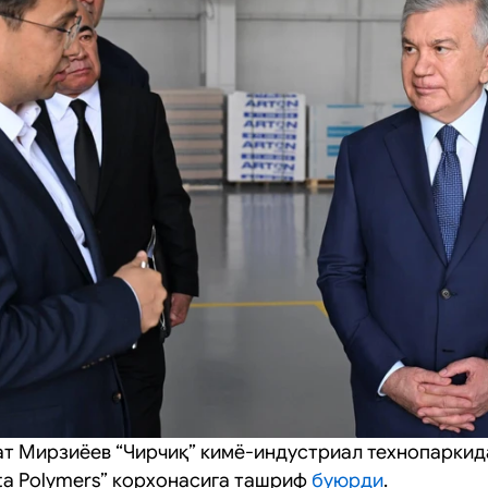
т Мирзиёев “Чирчиқ” кимё-индустриал технопаркид
ta Polymers” корхонасига ташриф
буюрди
.