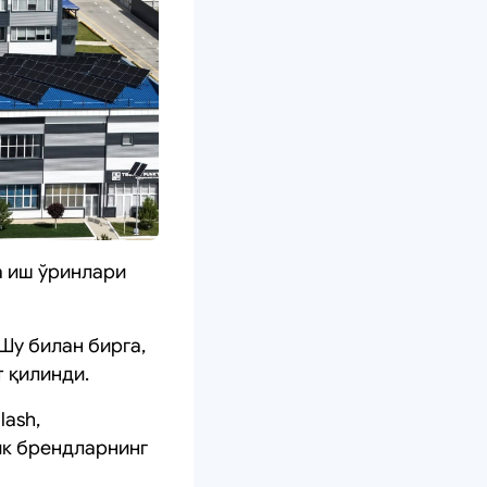
а иш ўринлари
Шу билан бирга,
 қилинди.
lash,
рик брендларнинг