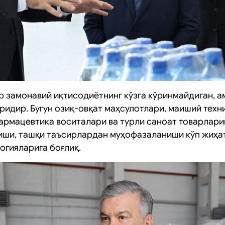
р замонавий иқтисодиётнинг кўзга кўринмайдиган, 
ридир. Бугун озиқ-овқат маҳсулотлари, маиший техн
армацевтика воситалари ва турли саноат товарлари
иши, ташқи таъсирлардан муҳофазаланиши кўп жиҳа
огияларига боғлиқ.