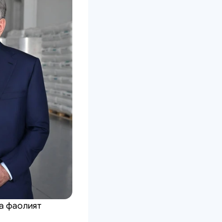
а фаолият