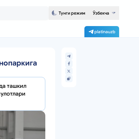
Тунги режим
Ўзбекча
platinauzb
нопаркига
да ташкил
сулотлари