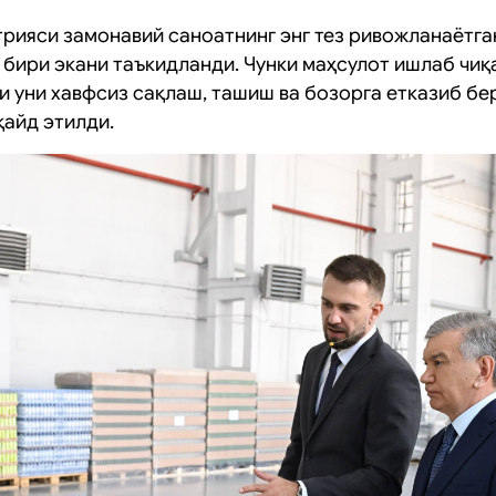
рияси замонавий саноатнинг энг тез ривожланаётга
бири экани таъкидланди. Чунки маҳсулот ишлаб чи
и уни хавфсиз сақлаш, ташиш ва бозорга етказиб б
қайд этилди.