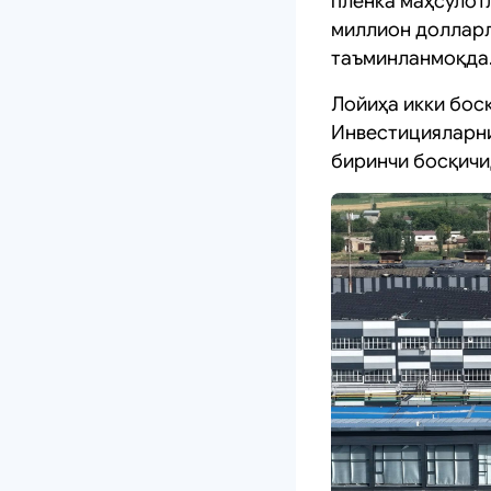
плёнка маҳсулот
миллион долларл
таъминланмоқда
Лойиҳа икки бос
Инвестицияларни
биринчи босқичи