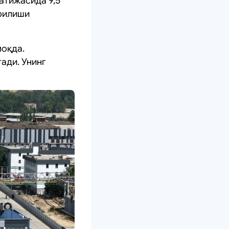
атижасида 9,5
арилиши
моқда.
ади. Унинг