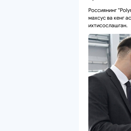
Россиянинг “Pol
махсус ва кенг 
ихтисослашган.