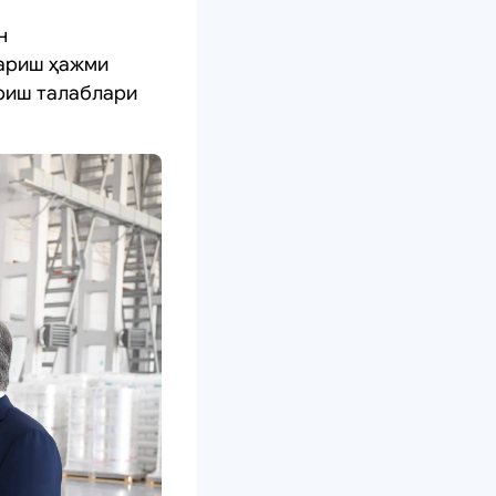
н
қариш ҳажми
ериш талаблари