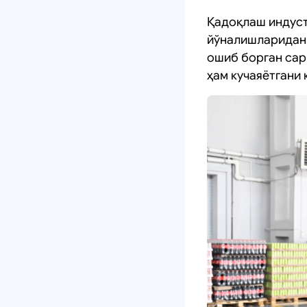
Қадоқлаш индуст
йўналишларидан 
ошиб борган сар
ҳам кучаяётгани 