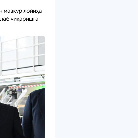
н мазкур лойиҳа
шлаб чиқаришга