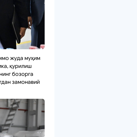
аммо жуда муҳим
ика, қурилиш
нинг бозорга
тдан замонавий