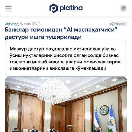
Улашиш
Иқтисод
26 май, 09:15
Банклар томонидан “AI маслаҳатчиси”
дастури ишга туширилади
Мазкур дастур маҳаллалар ихтисослашуви ва
ўсиш нуқталарини ҳисобга олган ҳолда бизнес
ғояларни ишлаб чиқиш, уларни молиялаштириш
имкониятларини аниқлашга кўмаклашади.