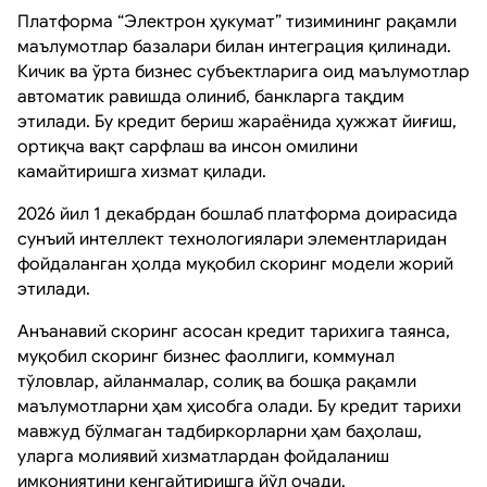
Платформа “Электрон ҳукумат” тизимининг рақамли
маълумотлар базалари билан интеграция қилинади.
Кичик ва ўрта бизнес субъектларига оид маълумотлар
автоматик равишда олиниб, банкларга тақдим
этилади. Бу кредит бериш жараёнида ҳужжат йиғиш,
ортиқча вақт сарфлаш ва инсон омилини
камайтиришга хизмат қилади.
2026 йил 1 декабрдан бошлаб платформа доирасида
сунъий интеллект технологиялари элементларидан
фойдаланган ҳолда муқобил скоринг модели жорий
этилади.
Анъанавий скоринг асосан кредит тарихига таянса,
муқобил скоринг бизнес фаоллиги, коммунал
тўловлар, айланмалар, солиқ ва бошқа рақамли
маълумотларни ҳам ҳисобга олади. Бу кредит тарихи
мавжуд бўлмаган тадбиркорларни ҳам баҳолаш,
уларга молиявий хизматлардан фойдаланиш
имкониятини кенгайтиришга йўл очади.