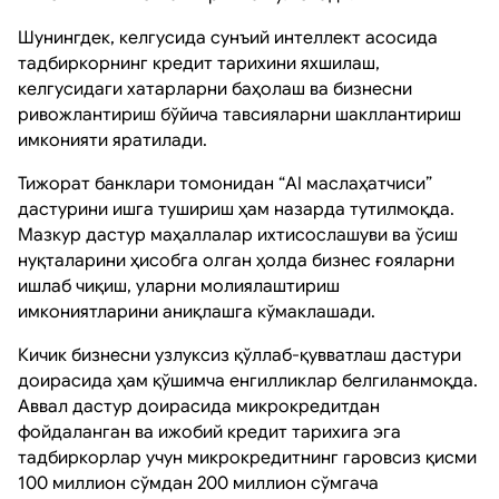
Шунингдек, келгусида сунъий интеллект асосида
тадбиркорнинг кредит тарихини яхшилаш,
келгусидаги хатарларни баҳолаш ва бизнесни
ривожлантириш бўйича тавсияларни шакллантириш
имконияти яратилади.
Тижорат банклари томонидан “AI маслаҳатчиси”
дастурини ишга тушириш ҳам назарда тутилмоқда.
Мазкур дастур маҳаллалар ихтисослашуви ва ўсиш
нуқталарини ҳисобга олган ҳолда бизнес ғояларни
ишлаб чиқиш, уларни молиялаштириш
имкониятларини аниқлашга кўмаклашади.
Кичик бизнесни узлуксиз қўллаб-қувватлаш дастури
доирасида ҳам қўшимча енгилликлар белгиланмоқда.
Аввал дастур доирасида микрокредитдан
фойдаланган ва ижобий кредит тарихига эга
тадбиркорлар учун микрокредитнинг гаровсиз қисми
100 миллион сўмдан 200 миллион сўмгача