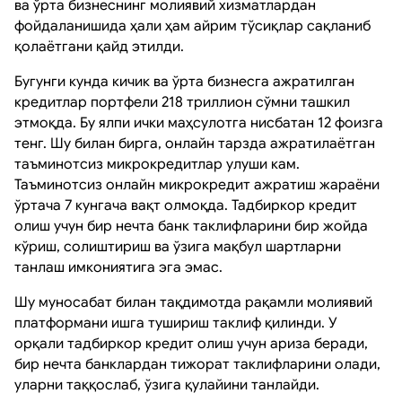
ва ўрта бизнеснинг молиявий хизматлардан
фойдаланишида ҳали ҳам айрим тўсиқлар сақланиб
қолаётгани қайд этилди.
Бугунги кунда кичик ва ўрта бизнесга ажратилган
кредитлар портфели 218 триллион сўмни ташкил
этмоқда. Бу ялпи ички маҳсулотга нисбатан 12 фоизга
тенг. Шу билан бирга, онлайн тарзда ажратилаётган
таъминотсиз микрокредитлар улуши кам.
Таъминотсиз онлайн микрокредит ажратиш жараёни
ўртача 7 кунгача вақт олмоқда. Тадбиркор кредит
олиш учун бир нечта банк таклифларини бир жойда
кўриш, солиштириш ва ўзига мақбул шартларни
танлаш имкониятига эга эмас.
Шу муносабат билан тақдимотда рақамли молиявий
платформани ишга тушириш таклиф қилинди. У
орқали тадбиркор кредит олиш учун ариза беради,
бир нечта банклардан тижорат таклифларини олади,
уларни таққослаб, ўзига қулайини танлайди.