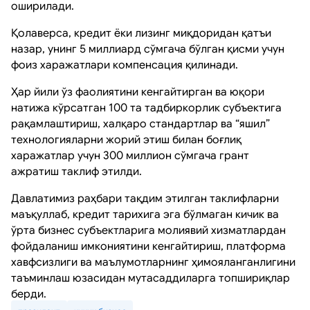
оширилади.
Қолаверса, кредит ёки лизинг миқдоридан қатъи
назар, унинг 5 миллиард сўмгача бўлган қисми учун
фоиз харажатлари компенсация қилинади.
Ҳар йили ўз фаолиятини кенгайтирган ва юқори
натижа кўрсатган 100 та тадбиркорлик субъектига
рақамлаштириш, халқаро стандартлар ва “яшил”
технологияларни жорий этиш билан боғлиқ
харажатлар учун 300 миллион сўмгача грант
ажратиш таклиф этилди.
Давлатимиз раҳбари тақдим этилган таклифларни
маъқуллаб, кредит тарихига эга бўлмаган кичик ва
ўрта бизнес субъектларига молиявий хизматлардан
фойдаланиш имкониятини кенгайтириш, платформа
хавфсизлиги ва маълумотларнинг ҳимояланганлигини
таъминлаш юзасидан мутасаддиларга топшириқлар
берди.