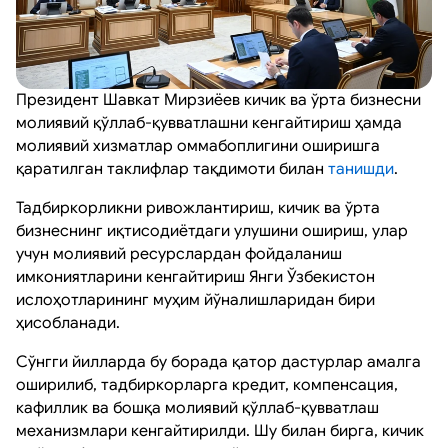
Президент Шавкат Мирзиёев кичик ва ўрта бизнесни
молиявий қўллаб-қувватлашни кенгайтириш ҳамда
молиявий хизматлар оммабоплигини оширишга
қаратилган таклифлар тақдимоти билан
танишди
.
Тадбиркорликни ривожлантириш, кичик ва ўрта
бизнеснинг иқтисодиётдаги улушини ошириш, улар
учун молиявий ресурслардан фойдаланиш
имкониятларини кенгайтириш Янги Ўзбекистон
ислоҳотларининг муҳим йўналишларидан бири
ҳисобланади.
Сўнгги йилларда бу борада қатор дастурлар амалга
оширилиб, тадбиркорларга кредит, компенсация,
кафиллик ва бошқа молиявий қўллаб-қувватлаш
механизмлари кенгайтирилди. Шу билан бирга, кичик