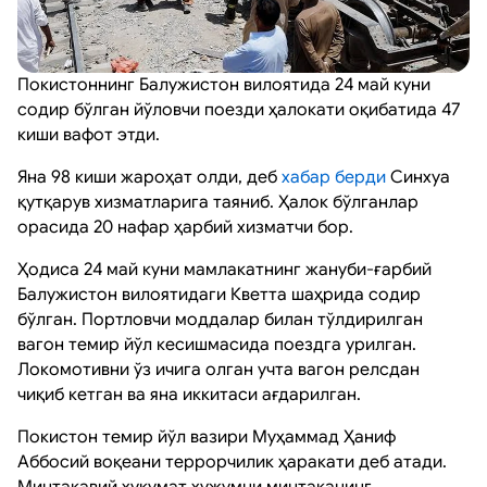
Покистоннинг Балужистон вилоятида 24 май куни
содир бўлган йўловчи поезди ҳалокати оқибатида 47
киши вафот этди.
Яна 98 киши жароҳат олди, деб
хабар берди
Синхуа
қутқарув хизматларига таяниб. Ҳалок бўлганлар
орасида 20 нафар ҳарбий хизматчи бор.
Ҳодиса 24 май куни мамлакатнинг жануби-ғарбий
Балужистон вилоятидаги Кветта шаҳрида содир
бўлган. Портловчи моддалар билан тўлдирилган
вагон темир йўл кесишмасида поездга урилган.
Локомотивни ўз ичига олган учта вагон релсдан
чиқиб кетган ва яна иккитаси ағдарилган.
Покистон темир йўл вазири Муҳаммад Ҳаниф
Аббосий воқеани террорчилик ҳаракати деб атади.
Минтақавий ҳукумат ҳужумни минтақанинг