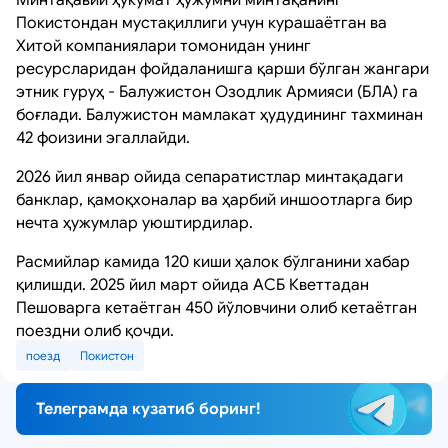
Покистондан мустақиллиги учун курашаётган ва
Хитой компаниялари томонидан унинг
ресурсларидан фойдаланишга қарши бўлган жангари
этник гуруҳ - Балужистон Озодлик Армияси (БЛА) га
боғлади. Балужистон мамлакат ҳудудининг тахминан
42 фоизини эгаллайди.
2026 йил январ ойида сепаратистлар минтақадаги
банклар, қамоқхоналар ва ҳарбий иншоотларга бир
нечта ҳужумлар уюштирдилар.
Расмийлар камида 120 киши ҳалок бўлганини хабар
қилишди. 2025 йил март ойида АСБ Кветтадан
Пешоварга кетаётган 450 йўловчини олиб кетаётган
поездни олиб қочди.
поезд
Покистон
Телеграмда кузатиб боринг!