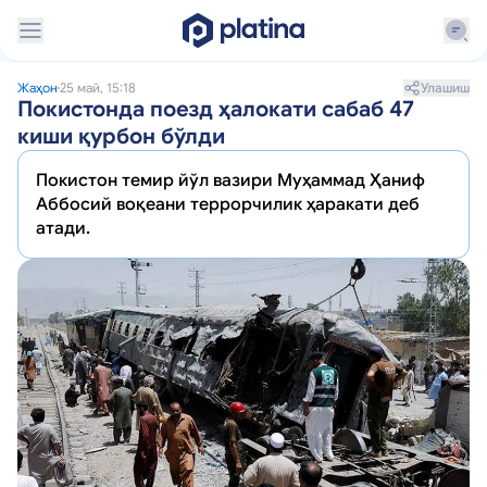
Улашиш
Жаҳон
25 май, 15:18
Покистонда поезд ҳалокати сабаб 47
киши қурбон бўлди
Покистон темир йўл вазири Муҳаммад Ҳаниф
Аббосий воқеани террорчилик ҳаракати деб
атади.