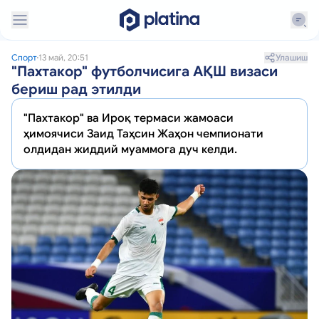
Улашиш
Спорт
13 май, 20:51
"Пахтакор" футболчисига АҚШ визаси
бериш рад этилди
"Пахтакор" ва Ироқ термаси жамоаси
ҳимоячиси Заид Таҳсин Жаҳон чемпионати
олдидан жиддий муаммога дуч келди.