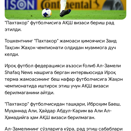
"Пахтакор" футболчисига АҚШ визаси бериш рад
этилди.
Тошкентнинг "Пахтакор" жамоаси ҳимоячиси Заид
Таҳсин Жаҳон чемпионати олдидан муаммога дуч
келди.
Ироқ футбол федерацияси аъзоси Ғолиб Ал-Замели
Shafaq News нашрига берган интервьюсида Ироқ
терма жамоасининг беш нафар футболчисига Жаҳон
чемпионатида иштирок этиш учун АҚШ визаси
берилмаганини айтди.
"Пахтакор" футболчисидан ташқари, Иброҳим Баеш,
Муҳаннад Али, Ҳайдар Абдул-Карим ва Али Ал-
Ҳамадийга ҳам АҚШ визаси берилмаган.
Ал-Замелининг сўзларига кўра, рад этиш сабаблари