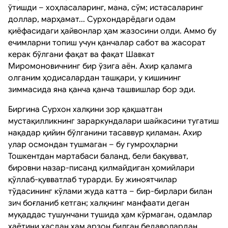
ўтишди – хоҳласаларинг, мана, сўм; истасаларинг
доллар, марҳамат... Сурхондарёдаги одам
қиёфасидаги ҳайвонлар ҳам жазосини олди. Аммо бу
ечимларни топиш учун қанчалар сабот ва жасорат
керак бўлгани фақат ва фақат Шавкат
Миромоновичнинг бир ўзига аён. Ахир қаламга
олганим ҳодисалардан ташқари, у кишининг
зиммасида яна қанча қанча ташвишлар бор эди.
Биргина Сурхон халқини зор қақшатган
мустақилликнинг зараркундалари шайкасини тугатиш
нақадар қийин бўлганини тасаввур қиламан. Ахир
улар осмондан тушмаган – бу гумроҳларни
Тошкентдан мартабаси баланд, бели бақувват,
бировни назар-писанд қилмайдиган ҳомийлари
қўллаб-қувватлаб турарди. Бу жиноятчилар
тўдасининг кўлами жуда катта – бир-бирлари билан
зич боғланиб кетган; халқнинг манфаати деган
муқаддас тушунчани тушида ҳам кўрмаган, одамлар
ҳаётини хасдан ҳам арзон билган бедаволардан