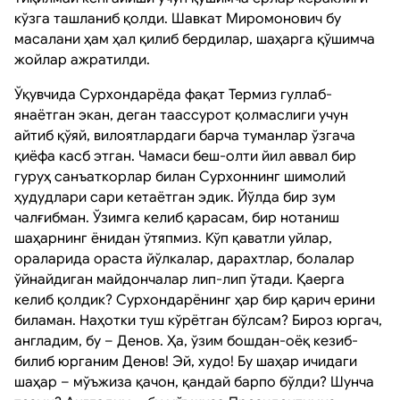
кўзга ташланиб қолди. Шавкат Миромонович бу
масалани ҳам ҳал қилиб бердилар, шаҳарга қўшимча
жойлар ажратилди.
Ўқувчида Сурхондарёда фақат Термиз гуллаб-
янаётган экан, деган таассурот қолмаслиги учун
айтиб қўяй, вилоятлардаги барча туманлар ўзгача
қиёфа касб этган. Чамаси беш-олти йил аввал бир
гуруҳ санъаткорлар билан Сурхоннинг шимолий
ҳудудлари сари кетаётган эдик. Йўлда бир зум
чалғибман. Ўзимга келиб қарасам, бир нотаниш
шаҳарнинг ёнидан ўтяпмиз. Кўп қаватли уйлар,
ораларида ораста йўлкалар, дарахтлар, болалар
ўйнайдиган майдончалар лип-лип ўтади. Қаерга
келиб қолдик? Сурхондарёнинг ҳар бир қарич ерини
биламан. Наҳотки туш кўрётган бўлсам? Бироз юргач,
англадим, бу – Денов. Ҳа, ўзим бошдан-оёқ кезиб-
билиб юрганим Денов! Эй, худо! Бу шаҳар ичидаги
шаҳар – мўъжиза қачон, қандай барпо бўлди? Шунча