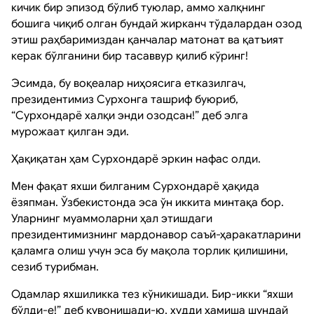
кичик бир эпизод бўлиб туюлар, аммо халқнинг
бошига чиқиб олган бундай жирканч тўдалардан озод
этиш раҳбаримиздан қанчалар матонат ва қатъият
керак бўлганини бир тасаввур қилиб кўринг!
Эсимда, бу воқеалар ниҳоясига етказилгач,
президентимиз Сурхонга ташриф буюриб,
“Сурхондарё халқи энди озодсан!” деб элга
мурожаат қилган эди.
Ҳақиқатан ҳам Сурхондарё эркин нафас олди.
Мен фақат яхши билганим Сурхондарё ҳақида
ёзяпман. Ўзбекистонда эса ўн иккита минтақа бор.
Уларнинг муаммоларни ҳал этишдаги
президентимизнинг мардонавор саъй-ҳаракатларини
қаламга олиш учун эса бу мақола торлик қилишини,
сезиб турибман.
Одамлар яхшиликка тез кўникишади. Бир-икки “яхши
бўлди-е!” деб қувонишади-ю, худди ҳамиша шундай