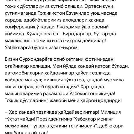
тожик дўстларимиз кутиб олишди. Эртаси куни
кутилмаганда Тожикистон Ёзувчилар уюшмасида
қардош адабиётларимиз алоқалари ҳақида
конференция ўтказди. Яна ҳамма ўша расмий
кийимда. Кўчада эса ёз... Биродарлар, бу тарзда
мажлиснинг номини иззат-икром дейдилар!
Ўзбекларга бўлган иззат-икром!
Бизни Сурхондарёга олиб кетгани юртимиздан
оғайнилар келишди. Мен йўлда қандай кетсак бўлади,
автомобилларни ҳайдовчилар қайси тезликда
ҳайдаса маъқул; милиция тўхтатса, қандай муомила
қилиш керак, деб сўраб қолдим? Ҳар ҳолда
машиналаримиз рақамлари Ўзбекистонники-да!
Тожик дўстларнинг жавоби мени ҳайрон қолдирди!
– Ҳар қандай тезликда ҳайдайверинглар! Милиция
тўхтатмайди! Президентимиз “ўзбеклар менинг
меҳмоним – уларга ҳеч ким тегинмасин”, деб юқори
минбардан айтган!