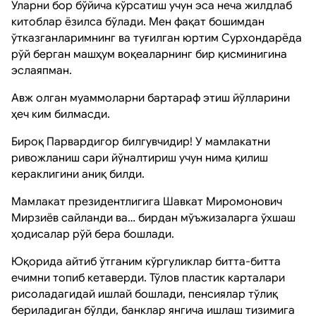
Уларни бор бўйича кўрсатиш учун эса неча жилдлаб
китоблар ёзилса бўлади. Мен фақат бошимдан
ўтказганларимнинг ва туғилган юртим Сурхондарёда
рўй берган машҳум воқеаларнинг бир қисминигина
эслаяпман.
Авж олган муаммоларни бартараф этиш йўлларини
ҳеч ким билмасди.
Бироқ Парвардигор билгувчидир! У мамлакатни
ривожланиш сари йўналтириш учун нима қилиш
кераклигини аниқ билди.
Мамлакат президентлигига Шавкат Миромонович
Мирзиёв сайланди ва… бирдан мўъжизаларга ўхшаш
ҳодисалар рўй бера бошлади.
Юқорида айтиб ўтганим кўргуликлар битта-битта
ечимни топиб кетаверди. Тўлов пластик карталари
рисоладагидай ишлай бошлади, пенсиялар тўлиқ
бериладиган бўлди, банклар янгича ишлаш тизимига