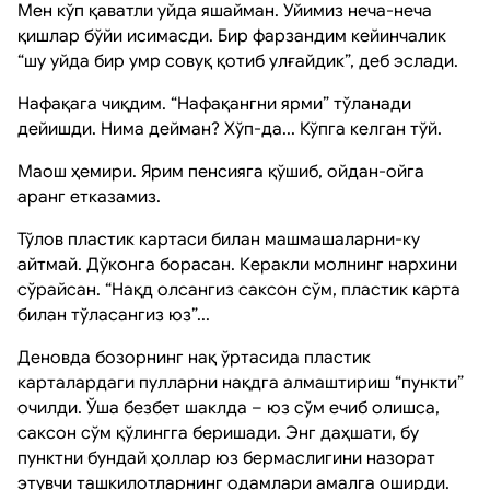
Мен кўп қаватли уйда яшайман. Уйимиз неча-неча
қишлар бўйи исимасди. Бир фарзандим кейинчалик
“шу уйда бир умр совуқ қотиб улғайдик”, деб эслади.
Нафақага чиқдим. “Нафақангни ярми” тўланади
дейишди. Нима дейман? Хўп-да... Кўпга келган тўй.
Маош ҳемири. Ярим пенсияга қўшиб, ойдан-ойга
аранг етказамиз.
Тўлов пластик картаси билан машмашаларни-ку
айтмай. Дўконга борасан. Керакли молнинг нархини
сўрайсан. “Нақд олсангиз саксон сўм, пластик карта
билан тўласангиз юз”...
Деновда бозорнинг нақ ўртасида пластик
карталардаги пулларни нақдга алмаштириш “пункти”
очилди. Ўша безбет шаклда – юз сўм ечиб олишса,
саксон сўм қўлингга беришади. Энг даҳшати, бу
пунктни бундай ҳоллар юз бермаслигини назорат
этувчи ташкилотларнинг одамлари амалга оширди.