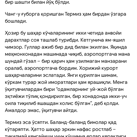
бир шашти билан йўқ бўлди.
Чанг-у ғуборга қоришган Термиз ҳам бирдан ўзгара
бошлади.
Ҳозир бу шаҳар кўчаларининг икки четида анвойи
дарахтлар соя ташлаб турибди. Кетгунича ям-яшил
чимзор. Гуллар ажиб бир дид билан экилган. Яқинда
меҳмонхонадан машинада чиқиб, аэропортгача мана
шундай гўзал – бир қарич ҳам узилмаган манзарани
оралаб, аэропортгача бордим. Хорижий курорт
шаҳарчаларини эслатади. Янги қурилган шинам,
кўркам турар жой иморатлари ҳам ярашиқли. Менга
ўқитувчилардан бири “одамларнинг уй-жой бўлган
эҳтиёжи тўлиқ қондирилган, бир хонадонда икки-уч
оила тиқилиб яшашдан холис бўлган”, деб қолди.
Амалдор эмас, ўқитувчи айтди.
Термиз эса ўсяпти. Баланд-баланд бинолар қад
кўтаряпти. Ҳатто шаҳар эркин нафас ростлаб –
тиқилмай кенгайиши учун қўшимча ерлар кераклиги