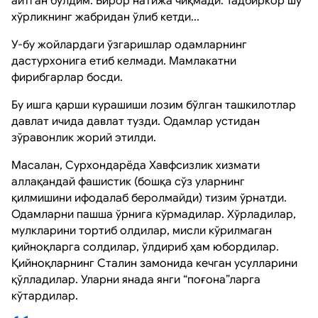
айтган бўлдим. Бирор натижа чиқмади. Тадбиркор шу
хўрликнинг жабридан ўлиб кетди...
У-бу жойлардаги ўзгаришлар одамларнинг
дастурхонига етиб келмади. Мамлакатни
фирибгарлар босди.
Бу ишга қарши курашиши лозим бўлган ташкилотлар
давлат ичида давлат тузди. Одамлар устидан
зўравонлик жорий этилди.
Масалан, Сурхондарёда Хавфсизлик хизмати
аллақандай фашистик (бошқа сўз уларнинг
қилмишини ифодалаб беролмайди) тизим ўрнатди.
Одамларни пашша ўрнига кўрмадилар. Хўрладилар,
мулкларини тортиб олдилар, мисли кўрилмаган
қийноқларга солдилар, ўлдириб ҳам юбордилар.
Қийноқларнинг Сталин замонида кечган усулларини
қўлладилар. Уларни янада янги “поғона”ларга
кўтардилар.