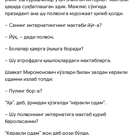
ҳақида суҳбатлашган эдик. Мажлис сўнгида
президент ана шу полвонга мурожаат қилиб қолди.
– Сенинг интернатингнинг мактаби йўғ-а?
– Йўқ, – деди полвон.
– Болалар қаерга ўқишга боради?
– Шу атрофдаги қишлоқлардаги мактабларга.
Шавкат Миромонович кўзлари билан залдан керакли
одамни излаб топди:
– Пулинг бор-а?
“Ҳа”, деб, ўрнидан қўзғалди “керакли одам”.
– Шу полвоннинг интернатига мактаб қуриб
бероласанми?
“Керакли одам” жон деб рози бўлди.