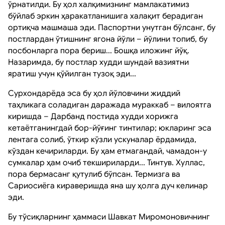
ўрнатилди. Бу ҳол халқимизнинг мамлакатимиз
бўйлаб эркин ҳаракатланишига халақит берадиган
ортиқча машмаша эди. Паспортни унутган бўлсанг, бу
постлардан ўтишнинг ягона йўли – йўлини топиб, бу
посбонларга пора бериш... Бошқа иложинг йўқ.
Назаримда, бу постлар худди шундай вазиятни
яратиш учун қўйилган тузоқ эди...
Сурхондарёда эса бу ҳол йўловчини жиддий
таҳликага соладиган даражада мураккаб ­– вилоятга
киришда – Дарбанд постида худди хорижга
кетаётганингдай бор-йўғинг тинтилар; юкларинг эса
лентага солиб, ўткир кўзли ускуналар ёрдамида,
кўздан кечириларди. Бу ҳам етмагандай, чамадон-у
сумкалар ҳам очиб текшириларди... Тинтув. Хуллас,
пора бермасанг қутулиб бўпсан. Термизга ва
Сариосиёга кираверишда яна шу ҳолга дуч келинар
эди.
Бу тўсиқларнинг ҳаммаси Шавкат Миромоновичнинг