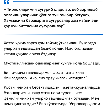
– Тирноқларимни суғуриб олдилар, деб зориллаб
эслайди уларнинг қўлига тушган бир бегуноҳ. –
Ҳаммасини бараварига суғурсалар ҳам майли эди,
ҳар кун биттасини суғурадилар”...
Ҳатто ҳокимларга ҳам тайзиқ ўтказилди. Бу юртда
улар ҳам ишлашдан безиб қолди. Ноилож, ишдан
кетиш ҳақида ариза ёздилар.
Мустақилликдан одамларнинг кўнгли қола бошлади.
Битта-ярим танишлар менга ҳам таъна қила
бошладилар. “Ана, сиз орзу қилган истиқлол”...
Рости, мен ҳам бебахт яшадим. Газета-журналларда
ёзганларимни нашр этиш нари турсин, исм-
фамилиямни ҳам ўчириб ташлайдиган бўлишди. Мен
нима қилган эдим? Бир кўрсатувда “бировлар ҳаром-