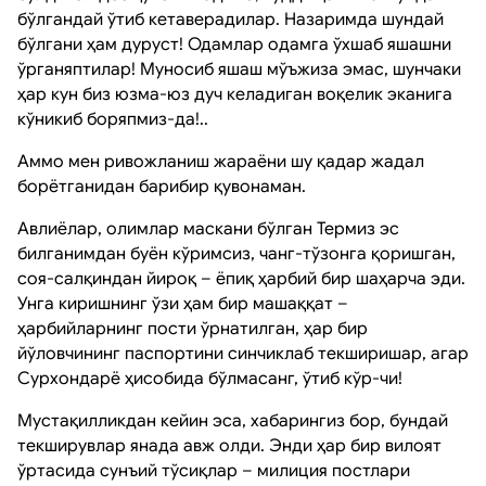
бўлгандай ўтиб кетаверадилар. Назаримда шундай
бўлгани ҳам дуруст! Одамлар одамга ўхшаб яшашни
ўрганяптилар! Муносиб яшаш мўъжиза эмас, шунчаки
ҳар кун биз юзма-юз дуч келадиган воқелик эканига
кўникиб боряпмиз-да!..
Аммо мен ривожланиш жараёни шу қадар жадал
борётганидан барибир қувонаман.
Авлиёлар, олимлар маскани бўлган Термиз эс
билганимдан буён кўримсиз, чанг-тўзонга қоришган,
соя-салқиндан йироқ – ёпиқ ҳарбий бир шаҳарча эди.
Унга киришнинг ўзи ҳам бир машаққат –
ҳарбийларнинг пости ўрнатилган, ҳар бир
йўловчининг паспортини синчиклаб текширишар, агар
Сурхондарё ҳисобида бўлмасанг, ўтиб кўр-чи!
Мустақилликдан кейин эса, хабарингиз бор, бундай
текширувлар янада авж олди. Энди ҳар бир вилоят
ўртасида сунъий тўсиқлар – милиция постлари