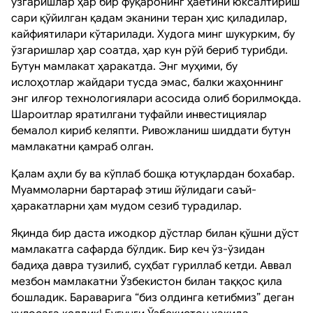
ўзгаришлар ҳар бир фуқаронинг ҳаётини юксалтириш
сари қўйилган қадам эканини теран ҳис қиладилар,
кайфиятилари кўтарилади. Худога минг шукурким, бу
ўзгаришлар ҳар соатда, ҳар кун рўй бериб турибди.
Бутун мамлакат ҳаракатда. Энг муҳими, бу
ислоҳотлар жайдари тусда эмас, балки жаҳоннинг
энг илғор технологиялари асосида олиб борилмоқда.
Шароитлар яратилгани туфайли инвестициялар
бемалол кириб келяпти. Ривожланиш шиддати бутун
мамлакатни қамраб олган.
Қалам аҳли бу ва кўплаб бошқа ютуқлардан бохабар.
Муаммоларни бартараф этиш йўлидаги саъй-
ҳаракатларни ҳам мудом сезиб турадилар.
Яқинда бир даста ижодкор дўстлар билан қўшни дўст
мамлакатга сафарда бўлдик. Бир кеч ўз-ўзидан
бадиҳа давра тузилиб, суҳбат гуриллаб кетди. Аввал
мезбон мамлакатни Ўзбекистон билан таққос қила
бошладик. Бараварига “биз олдинга кетибмиз” деган