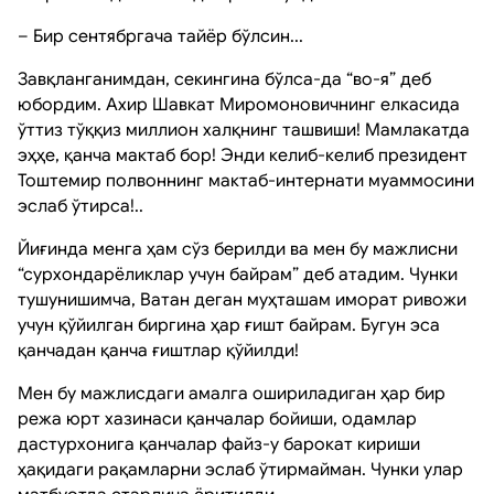
– Бир сентябргача тайёр бўлсин...
Завқланганимдан, секингина бўлса-да “во-я” деб
юбордим. Ахир Шавкат Миромоновичнинг елкасида
ўттиз тўққиз миллион халқнинг ташвиши! Мамлакатда
эҳҳе, қанча мактаб бор! Энди келиб-келиб президент
Тоштемир полвоннинг мактаб-интернати муаммосини
эслаб ўтирса!..
Йиғинда менга ҳам сўз берилди ва мен бу мажлисни
“сурхондарёликлар учун байрам” деб атадим. Чунки
тушунишимча, Ватан деган муҳташам иморат ривожи
учун қўйилган биргина ҳар ғишт байрам. Бугун эса
қанчадан қанча ғиштлар қўйилди!
Мен бу мажлисдаги амалга ошириладиган ҳар бир
режа юрт хазинаси қанчалар бойиши, одамлар
дастурхонига қанчалар файз-у барокат кириши
ҳақидаги рақамларни эслаб ўтирмайман. Чунки улар