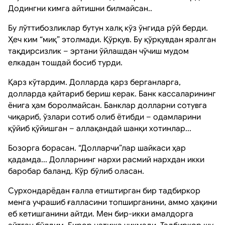
Додингни кимга айтишни билмайсан..
Бу лўттибозликлар бутун халқ кўз ўнгида рўй берди.
Ҳеч ким “миқ” этолмади. Қўрқув. Бу қўрқувдан яралган
тақдирсизлик – эртани ўйлашдан чўчиш мудом
елкадан тошдай босиб турди.
Қарз кўтардим. Долларда қарз берганларга,
долларда қайтариб бериш керак. Банк кассаларининг
ёнига ҳам боролмайсан. Банклар долларни сотувга
чиқариб, ўзлари сотиб олиб ётибди – одамларини
қўйиб қўйишган – аллақандай шанқи хотинлар...
Бозорга борасан. “Долларчи”лар шайкаси ҳар
қадамда... Долларнинг нархи расмий нархдан икки
баробар баланд. Кўр бўлиб оласан.
Сурхондарёдан ғалла етиштирган бир тадбиркор
менга учрашиб ғалласини топширганини, аммо ҳақини
еб кетишганини айтди. Мен бир-икки амалдорга