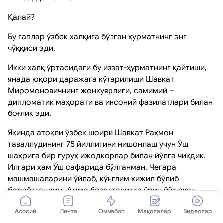
Қалай?
Бу гаплар ўзбек халқига бўлган ҳурматнинг энг
чўққиси эди.
Икки халқ ўртасидаги бу иззат-ҳурматнинг қайтиши,
янада юқори даражага кўтарилиши Шавкат
Миромоновичнинг жонкуярлиги, самимий –
дипломатик маҳорати ва инсоний фазилатлари билан
боғлик эди.
Яқинда атоқли ўзбек шоири Шавкат Раҳмон
таваллудининг 75 йиллигини нишонлаш учун Ўш
шаҳрига бир гуруҳ ижодкорлар билан йўлга чиқдик.
Илгари ҳам Ўш сафарида бўлганман. Чегара
машмашаларини ўйлаб, кўнглим хижил бўлиб
бораётгандим. Аммо безовталикка ўрин йўқ экан.
Ўзбекистон фуқаролигига оид ҳужжатларимизни
Асосий
Лента
Оммабоп
Мақолалар
Видеолар
кўрсатиб, бемалол ўтиб кетавердик. Қирғизлар ҳам