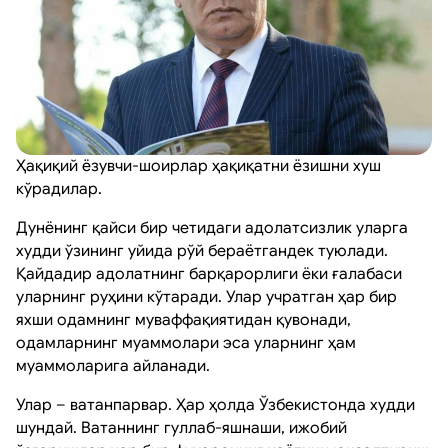
Ҳақиқий ёзувчи-шоирлар ҳақиқатни ёзишни хуш
кўрадилар.
Дунёнинг қайси бир четидаги адолатсизлик уларга
худди ўзининг уйида рўй бераётгандек туюлади.
Қайдадир адолатнинг барқарорлиги ёки ғалабаси
уларнинг руҳини кўтаради. Улар учратган ҳар бир
яхши одамнинг муваффақиятидан қувонади,
одамларнинг муаммолари эса уларнинг ҳам
муаммоларига айланади.
Улар ­­­– ватанпарвар. Ҳар ҳолда Ўзбекистонда худди
шундай. Ватаннинг гуллаб-яшнаши, ижобий