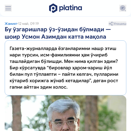
Улашиш
Жамият
12 май, 09:19
Бу ўзгаришлар ўз-ўзидан бўлмади —
шоир Усмон Азимдан катта мақола
Газета-журналларда ёзганларимни нашр этиш
нари турсин, исм-фамилиямни ҳам ўчириб
ташлайдиган бўлишди. Мен нима қилган эдим?
Бир кўрсатувда “бировлар ҳаром-хариш йўл
билан пул тўплаяпти – пайти келгач, пулларини
кўтариб хорижга жўнаб кетадилар”, деган рост
гапни айтган эдим холос.