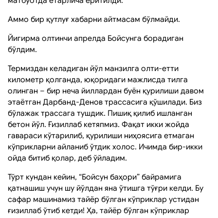
матбуотда етарлича ёритилди.
Аммо бир қутлуғ хабарни айтмасам бўлмайди.
Йигирма олтинчи апрелда Бойсунга борадиган
бўлдим.
Термиздан келадиган йўл манзилга олти-етти
километр қолганда, юқоридаги мажлисда тилга
олинган – бир неча йиллардан буён қурилиши давом
этаётган Дарбанд-Денов трассасига қўшилади. Биз
бўлажак трассага тушдик. Пишиқ қилиб ишланган
бетон йўл. Ғизиллаб кетяпмиз. Фақат икки жойда
гавараси кўтарилиб, қурилиши ниҳоясига етмаган
кўприкларни айланиб ўтдик холос. Ичимда бир-икки
ойда битиб қолар, деб ўйладим.
Тўрт кундан кейин, “Бойсун баҳори” байрамига
қатнашиш учун шу йўлдан яна ўтишга тўғри келди. Бу
сафар машинамиз тайёр бўлган кўприклар устидан
ғизиллаб ўтиб кетди! Ҳа, тайёр бўлган кўприклар