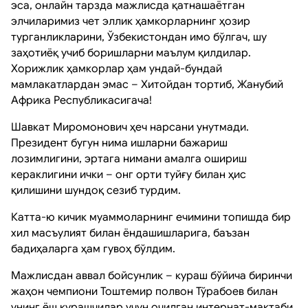
эса, онлайн тарзда мажлисда қатнашаётган
элчиларимиз чет эллик ҳамкорларнинг ҳозир
турганликларини, Ўзбекистондан имо бўлгач, шу
заҳотиёқ учиб боришларни маълум қилдилар.
Хорижлик ҳамкорлар ҳам ундай-бундай
мамлакатлардан эмас – Хитойдан тортиб, Жанубий
Африка Республикасигача!
Шавкат Миромонович ҳеч нарсани унутмади.
Президент бугун нима ишларни бажариш
лозимлигини, эртага нимани амалга ошириш
кераклигини ички – онг орти туйғу билан ҳис
қилишини шундоқ сезиб турдим.
Катта-ю кичик муаммоларнинг ечимини топишда бир
хил масъулият билан ёндашишларига, баъзан
бадиҳаларга ҳам гувоҳ бўлдим.
Мажлисдан аввал бойсунлик – кураш бўйича биринчи
жаҳон чемпиони Тоштемир полвон Тўрабоев билан
унинг ёш курашчилар учун очилган интернат-мактаби