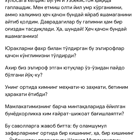
хулосага келдик! Бугунги Ўзбекистон ҳақида
гаплашдик. Мен етмиш олти йил умр кўрганимни,
аммо халқимиз ҳеч қачон бундай яйраб яшамаганини
айтиб қолдим. Даврадагилар бу гапимни ҳам бир
оғиздан тасдиқлади. Ҳа, шундай! Ҳеч қачон бундай
яшамаганмиз!
Юракларни фахр билан тўлдирган бу эътирофлар
қачон кўнглимизни тўлдирди?
Ахир биз эътироф этган ютуқлар ўз-ўзидан пайдо
бўлгани йўқ-ку?
Унинг ортида кимнинг меҳнати-ю заҳмати, бетиним
ҳаракати ётибди?
Мамлакатимизнинг барча минтақаларида ёйилган
бунёдкорликка ким ғайрат-шижоат бағишлаяпти?
Бу саволларга жавоб битта: бу оламшумул
зафарларнинг ортида бир кишининг, ҳа, бир кишининг