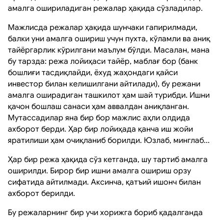
амалга ошириладиган режалар ҳақида сўзладилар.
Мажлисда режалар ҳақида шунчаки гапирилмади,
балки уни амалга ошириш учун пухта, кўламли ва аниқ
тайёргарлик кўрилгани маълум бўлди. Масалан, мана
бу тарзда: режа лойиҳаси тайёр, маблағ бор (банк
бошлиғи тасдиқлайди, ёхуд жаҳондаги қайси
инвестор билан келишилгани айтилади), бу режани
амалга оширадиган ташкилот ҳам шай турибди. Ишни
қачон бошлаш санаси ҳам аввалдан аниқланган.
Мутассадилар яна бир бор мажлис аҳли олдида
ахборот берди. Ҳар бир лойиҳада қанча иш жойи
яратилиши ҳам очиқланиб борилди. Юзлаб, минглаб...
Ҳар бир режа ҳақида сўз кетганда, шу тартиб амалга
оширилди. Бирор бир ишни амалга ошириш орзу
сифатида айтилмади. Аксинча, қатъий ишонч билан
ахборот берилди.
Бу режаларнинг бир учи хорижга бориб қадалганда