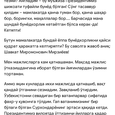
тезми? Англадим – бу мўъжиза Президентимиз
шижоати туфайли бунёд бўлган! Сўнг тасаввур
қилдим – мамлакатда қанча туман бор, қанча шаҳар
бор, борингки, маҳаллалар бор.... Барчасида мана
шундай бунёдкорлик кетаётган бўлса керак-да!
Кетяпти!
Бутун мамалакатда бундай ёппа бунёдкорликни қайси
қудрат ҳаракатга келтиряпти? Бу саволга жавоб аниқ:
Шавкат Миромонович Мирзиёев!
Мен мажлисларга кам қатнашаман. Мақсад мажлис
ўтказишдангина иборат бўлган йиғинлардан ўзимни
тортаман.
Аммо яқин кунларда икки мажлисда қатнашиб, вақт
қандай ўтганини сезмадим. Завқланиб ўтирдим.
Ўзбекистонни севадиган бир ватанпарвар сифатида
фахр-у қувончга тўлдим. Гап ватанимизнинг бир
бўлаги бўлган Сурхондарёнинг эртаси ҳақида кетди.
Президентимиз вилоятда ўттизинчи йилларга қадар