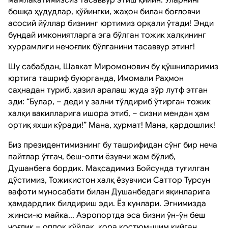
бошқа ҳудудлар, қўйингки, жаҳон билан боғловчи
асосий йўллар бизнинг юртимиз орқали ўтади! Энди
бундай имкониятларга эга бўлган тожик халқининг
хуррамлиги нечоғлик бўлганини тасаввур этинг!
Шу сабабдан, Шавкат Миромонович бу қўшниларимиз
юртига ташриф буюрганда, Имомали Раҳмон
саҳнадан туриб, ҳазил аралаш жуда зўр лутф этган
эди: “Булар, – деди у зални тўлдириб ўтирган тожик
халқи вакилларига ишора этиб, – сизни мендан ҳам
ортиқ яхши кўради!” Мана, ҳурмат! Мана, қардошлик!
Биз президентимизнинг бу ташрифидан сўнг бир неча
пайтлар ўтгач, беш-олти ёзувчи жам бўлиб,
Душанбега бордик. Мақсадимиз Бойсунда туғилган
дўстимиз, Тожикистон халқ ёзувчиси Саттор Турсун
вафоти муносабати билан Душанбедаги яқинларига
ҳамдардлик билдириш эди. Ёз кунлари. Эгнимизда
жинси-ю майка... Аэропортда эса бизни ўн-ўн беш
чоғлик – оппоқ кўйлак, қора костюм-шим кийган