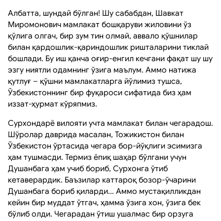
Албатта, шундай бўлган! Шу сабабдан, Шавкат
Миромонович мамлакат бошқаруви жиловини ўз
қўлига олгач, бир зум тин олмай, аввало қўшнилар
билан қардошлик-қариндошлик ришталарини тиклай
бошлади. Бу иш қанча оғир-енгил кечгани фақат шу шу
эзгу ниятли одамнинг ўзига маълум. Аммо натижа
қутлуғ – қўшни мамлакатларга йўлимиз тушса,
Ўзбекистоннинг бир фуқароси сифатида биз ҳам
иззат-ҳурмат кўряпмиз.
Сурхондарё вилояти учта мамлакат билан чегарадош.
Шўролар даврида масалан, Тожикистон билан
Ўзбекистон ўртасида чегара бор-йўқлиги эсимизга
ҳам тушмасди. Термиз ёпиқ шаҳар бўлгани учун
Душанбага ҳам учиб бориб, Сурхонга ўтиб
кетаверардик. Баъзилар каттароқ бозор-ўчарини
Душанбага бориб қиларди... Аммо мустақилликдан
кейин бир муддат ўтгач, ҳамма ўзига хон, ўзига бек
бўлиб олди. Чегарадан ўтиш ушалмас бир орзуга