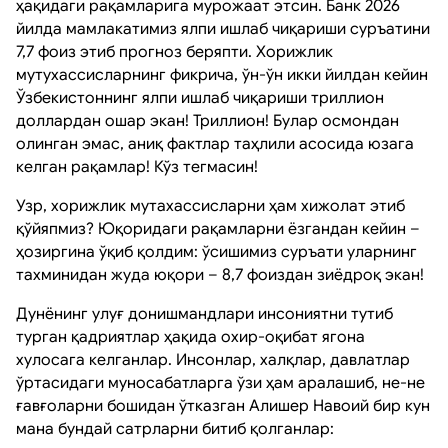
ҳақидаги рақамларига мурожаат этсин. Банк 2026
йилда мамлакатимиз ялпи ишлаб чиқариши суръатини
7,7 фоиз этиб прогноз беряпти. Хорижлик
мутухассисларнинг фикрича, ўн-ўн икки йилдан кейин
Ўзбекистоннинг ялпи ишлаб чиқариши триллион
доллардан ошар экан! Триллион! Булар осмондан
олинган эмас, аниқ фактлар таҳлили асосида юзага
келган рақамлар! Кўз тегмасин!
Узр, хорижлик мутахассисларни ҳам хижолат этиб
қўйяпмиз? Юқоридаги рақамларни ёзгандан кейин –
ҳозиргина ўқиб қолдим: ўсишимиз суръати уларнинг
тахминидан жуда юқори – 8,7 фоиздан зиёдроқ экан!
Дунёнинг улуғ донишмандлари инсониятни тутиб
турган қадриятлар ҳақида охир-оқибат ягона
хулосага келганлар. Инсонлар, халқлар, давлатлар
ўртасидаги муносабатларга ўзи ҳам аралашиб, не-не
ғавғоларни бошидан ўтказган Алишер Навоий бир кун
мана бундай сатрларни битиб қолганлар: