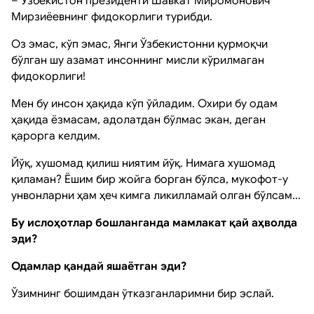
– Ўзбекистон президенти Шавкат Миромонович
Мирзиёевнинг фидокорлиги турибди.
Оз эмас, кўп эмас, Янги Ўзбекистонни қурмоқчи
бўлган шу азамат инсоннинг мисли кўрилмаган
фидокорлиги!
Мен бу инсон ҳақида кўп ўйладим. Охири бу одам
ҳақида ёзмасам, адолатдан бўлмас экан, деган
қарорга келдим.
Йўқ, хушомад қилиш ниятим йўқ. Нимага хушомад
қиламан? Ёшим бир жойга борган бўлса, мукофот-у
унвонларни ҳам ҳеч кимга ликилламай олган бўлсам...
Бу ислоҳотлар бошланганда мамлакат қай аҳволда
эди?
Одамлар қандай яшаётган эди?
Ўзимнинг бошимдан ўтказганларимни бир эслай.