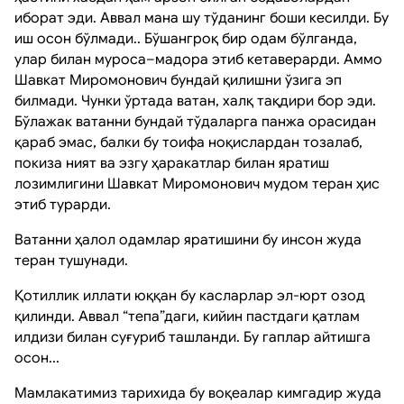
иборат эди. Аввал мана шу тўданинг боши кесилди. Бу
иш осон бўлмади.. Бўшангроқ бир одам бўлганда,
улар билан муроса–мадора этиб кетаверарди. Аммо
Шавкат Миромонович бундай қилишни ўзига эп
билмади. Чунки ўртада ватан, халқ тақдири бор эди.
Бўлажак ватанни бундай тўдаларга панжа орасидан
қараб эмас, балки бу тоифа ноқислардан тозалаб,
покиза ният ва эзгу ҳаракатлар билан яратиш
лозимлигини Шавкат Миромонович мудом теран ҳис
этиб турарди.
Ватанни ҳалол одамлар яратишини бу инсон жуда
теран тушунади.
Қотиллик иллати юққан бу касларлар эл-юрт озод
қилинди. Аввал “тепа”даги, кийин пастдаги қатлам
илдизи билан суғуриб ташланди. Бу гаплар айтишга
осон...
Мамлакатимиз тарихида бу воқеалар кимгадир жуда