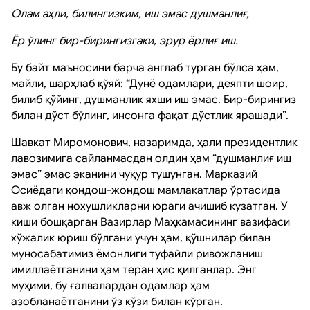
Олам аҳли, билингизким, иш эмас душманлиғ,
Ёр ўлинг бир-бирингизгаки, эрур ёрлиғ иш.
Бу байт маъносини барча англаб турган бўлса ҳам,
майли, шарҳлаб қўяй: “Дунё одамлари, деяпти шоир,
билиб қўйинг, душманлик яхши иш эмас. Бир-бирингиз
билан дўст бўлинг, инсонга фақат дўстлик ярашади”.
Шавкат Миромонович, назаримда, ҳали президентлик
лавозимига сайланмасдан олдин ҳам “душманлиғ иш
эмас” эмас эканини чуқур тушунган. Марказий
Осиёдаги қондош-жондош мамлакатлар ўртасида
авж олган нохушликларни юраги ачишиб кузатган. У
киши бошқарган Вазирлар Маҳкамасининг вазифаси
хўжалик юриш бўлгани учун ҳам, қўшнилар билан
муносабатимиз ёмонлиги туфайли ривожланиш
имиллаётганини ҳам теран ҳис қилганлар. Энг
муҳими, бу ғалвалардан одамлар ҳам
азобланаётганини ўз кўзи билан кўрган.