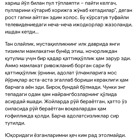
хариш йўл билан пул тўплаяпти – пайти келгач,
пулларини кўтариб хорижга жўнаб кетадилар”, деган
рост гапни айтган эдим холос. Бу кўрсатув туфайли
телевидениедаги неча-неча ижодкорлар жазоланди,
ишдан кетди...
Тан олайлик, мустақилликнинг илк даврида янги
тизимли мамлакатни бунёд этиш, ночорликдан
қутулиш учун бир қадар қаттиққўллик ҳам зарур эди.
Аммо мамлакат ривожланиб борган сари бу
қаттиққўллик ўрнини, адолат ўлчамларига мос
йўриқлар аста-аста эгаллаб бориши кераклиги ҳам
барчага аён эди. Бироқ бундай бўлмади. Чунки энг
тепадаги одам ҳам найрангбозларнинг қўлида
асирдай яшади. Жойларда рўй бераётган, ҳатто ўз
оиласида рўй бераётган воқеалардан ҳам
ғофилликда қолди. Барча адолатсизликлар сир
тутилди.
Юқоридаги ёзганларимни ҳеч ким рад этолмайди.