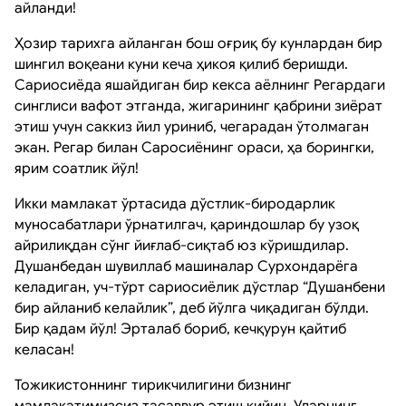
айланди!
Ҳозир тарихга айланган бош оғриқ бу кунлардан бир
шингил воқеани куни кеча ҳикоя қилиб беришди.
Сариосиёда яшайдиган бир кекса аёлнинг Регардаги
синглиси вафот этганда, жигарининг қабрини зиёрат
этиш учун саккиз йил уриниб, чегарадан ўтолмаган
экан. Регар билан Саросиёнинг ораси, ҳа борингки,
ярим соатлик йўл!
Икки мамлакат ўртасида дўстлик-биродарлик
муносабатлари ўрнатилгач, қариндошлар бу узоқ
айрилиқдан сўнг йиғлаб-сиқтаб юз кўришдилар.
Душанбедан шувиллаб машиналар Сурхондарёга
келадиган, уч-тўрт сариосиёлик дўстлар “Душанбени
бир айланиб келайлик”, деб йўлга чиқадиган бўлди.
Бир қадам йўл! Эрталаб бориб, кечқурун қайтиб
келасан!
Тожикистоннинг тирикчилигини бизнинг
мамлакатимизсиз тасаввур этиш қийин. Уларнинг