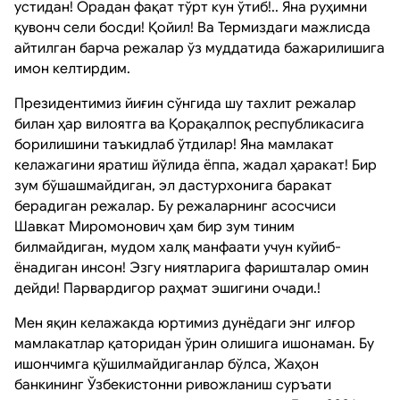
устидан! Орадан фақат тўрт кун ўтиб!.. Яна руҳимни
қувонч сели босди! Қойил! Ва Термиздаги мажлисда
айтилган барча режалар ўз муддатида бажарилишига
имон келтирдим.
Президентимиз йиғин сўнгида шу тахлит режалар
билан ҳар вилоятга ва Қорақалпоқ республикасига
борилишини таъкидлаб ўтдилар! Яна мамлакат
келажагини яратиш йўлида ёппа, жадал ҳаракат! Бир
зум бўшашмайдиган, эл дастурхонига баракат
берадиган режалар. Бу режаларнинг асосчиси
Шавкат Миромонович ҳам бир зум тиним
билмайдиган, мудом халқ манфаати учун куйиб-
ёнадиган инсон! Эзгу ниятларига фаришталар омин
дейди! Парвардигор раҳмат эшигини очади.!
Мен яқин келажакда юртимиз дунёдаги энг илғор
мамлакатлар қаторидан ўрин олишига ишонаман. Бу
ишончимга қўшилмайдиганлар бўлса, Жаҳон
банкининг Ўзбекистонни ривожланиш суръати