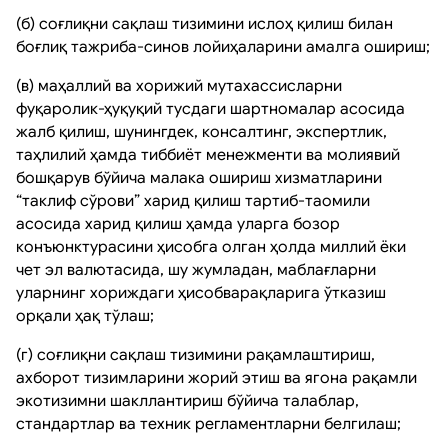
(б) соғлиқни сақлаш тизимини ислоҳ қилиш билан
боғлиқ тажриба-синов лойиҳаларини амалга ошириш;
(в) маҳаллий ва хорижий мутахассисларни
фуқаролик-ҳуқуқий тусдаги шартномалар асосида
жалб қилиш, шунингдек, консалтинг, экспертлик,
таҳлилий ҳамда тиббиёт менежменти ва молиявий
бошқарув бўйича малака ошириш хизматларини
“таклиф сўрови” харид қилиш тартиб-таомили
асосида харид қилиш ҳамда уларга бозор
конъюнктурасини ҳисобга олган ҳолда миллий ёки
чет эл валютасида, шу жумладан, маблағларни
уларнинг хориждаги ҳисобварақларига ўтказиш
орқали ҳақ тўлаш;
(г) соғлиқни сақлаш тизимини рақамлаштириш,
ахборот тизимларини жорий этиш ва ягона рақамли
экотизимни шакллантириш бўйича талаблар,
стандартлар ва техник регламентларни белгилаш;