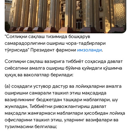
"Соғлиқни сақлаш тизимида бошқарув
самарадорлигини ошириш чора-тадбирлари
тўғрисида" Президент фармони
имзоланди
.
Соғлиқни сақлаш вазирига тиббиёт соҳасида давлат
сиёсатини амалга ошириш бўйича қуйидаги қўшимча
ҳуқуқ ва ваколатлар берилади:
(а) соҳадаги устувор дастур ва лойиҳаларни амалга
оширишни самарали ташкил этиш мақсадида
вазирликнинг бюджетдан ташқари маблағлари, шу
жумладан, Тиббиётни ривожлантириш давлат
мақсадли жамғармаси маблағлари ҳисобидан лойиҳа
офисларини ташкил этиш, уларнинг вазифалари ва
тузилмасини белгилаш;