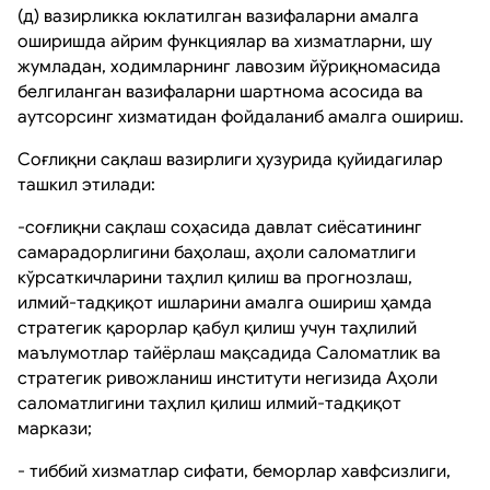
(д) вазирликка юклатилган вазифаларни амалга
оширишда айрим функциялар ва хизматларни, шу
жумладан, ходимларнинг лавозим йўриқномасида
белгиланган вазифаларни шартнома асосида ва
аутсорсинг хизматидан фойдаланиб амалга ошириш.
Соғлиқни сақлаш вазирлиги ҳузурида қуйидагилар
ташкил этилади:
-соғлиқни сақлаш соҳасида давлат сиёсатининг
самарадорлигини баҳолаш, аҳоли саломатлиги
кўрсаткичларини таҳлил қилиш ва прогнозлаш,
илмий-тадқиқот ишларини амалга ошириш ҳамда
стратегик қарорлар қабул қилиш учун таҳлилий
маълумотлар тайёрлаш мақсадида Саломатлик ва
стратегик ривожланиш институти негизида Аҳоли
саломатлигини таҳлил қилиш илмий-тадқиқот
маркази;
- тиббий хизматлар сифати, беморлар хавфсизлиги,