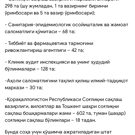
298 та (шу жумладан, 1 та вазирнинг биринчи
ўринбосари ва 5 та вазир ўринбосари);
- Санитария-эпидемиологик осойишталик ва жамоат
саломатлиги қўмитаси – 68 та;
- Тиббиёт ва фармацевтика тармоғини
ривожлантириш агентлиги – 42 та;
- Клиник аудит инспекцияси ва унинг ҳудудий
бўлинмалари – 128 та;
-Аҳоли саломатлигини таҳлил қилиш илмий-тадқиқот
маркази – 30 та;
-Қорақалпоғистон Республикаси Соғлиқни сақлаш
вазирлиги, вилоятлар ва Тошкент шаҳри соғлиқни
сақлаш бошқармалари жами – 602 та, туман (шаҳар)
соғлиқни сақлаш бўлимлари – 18 тадан.
Бунда соҳа учун қўшимча ажратиладиган штат