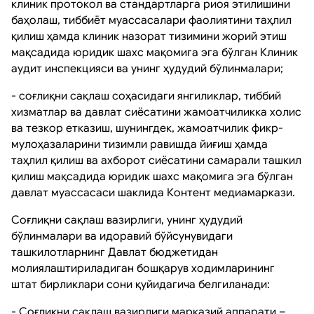
клиник протокол ва стандартларга риоя этилишини
баҳолаш, тиббиёт муассасалари фаолиятини таҳлил
қилиш ҳамда клиник назорат тизимини жорий этиш
мақсадида юридик шахс мақомига эга бўлган Клиник
аудит инспекцияси ва унинг ҳудудий бўлинмалари;
- соғлиқни сақлаш соҳасидаги янгиликлар, тиббий
хизматлар ва давлат сиёсатини жамоатчиликка холис
ва тезкор етказиш, шунингдек, жамоатчилик фикр-
мулоҳазаларини тизимли равишда йиғиш ҳамда
таҳлил қилиш ва ахборот сиёсатини самарали ташкил
қилиш мақсадида юридик шахс мақомига эга бўлган
давлат муассасаси шаклида Контент медиамаркази.
Соғлиқни сақлаш вазирлиги, унинг ҳудудий
бўлинмалари ва идоравий бўйсунувидаги
ташкилотларнинг Давлат бюджетидан
молиялаштириладиган бошқарув ходимларининг
штат бирликлари сони қуйидагича белгиланади:
- Соғлиқни сақлаш вазирлиги марказий аппарати –