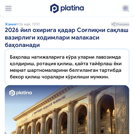
Улашиш
Жамият
06 май, 13:51
2026 йил охирига қадар Соғлиқни сақлаш
вазирлиги ходимлари малакаси
баҳоланади
Баҳолаш натижаларига кўра уларни лавозимда
қолдириш, ротация қилиш, қайта тайёрлаш ёки
меҳнат шартномаларини белгиланган тартибда
бекор қилиш чоралари кўрилиши мумкин.