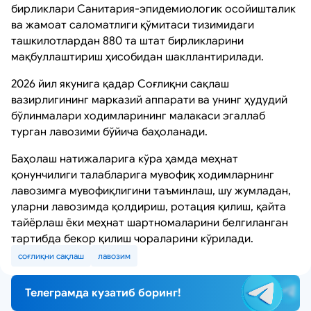
бирликлари Санитария-эпидемиологик осойишталик
ва жамоат саломатлиги қўмитаси тизимидаги
ташкилотлардан 880 та штат бирликларини
мақбуллаштириш ҳисобидан шакллантирилади.
2026 йил якунига қадар Соғлиқни сақлаш
вазирлигининг марказий аппарати ва унинг ҳудудий
бўлинмалари ходимларининг малакаси эгаллаб
турган лавозими бўйича баҳоланади.
Баҳолаш натижаларига кўра ҳамда меҳнат
қонунчилиги талабларига мувофиқ ходимларнинг
лавозимга мувофиқлигини таъминлаш, шу жумладан,
уларни лавозимда қолдириш, ротация қилиш, қайта
тайёрлаш ёки меҳнат шартномаларини белгиланган
тартибда бекор қилиш чораларини кўрилади.
соғлиқни сақлаш
лавозим
Телеграмда кузатиб боринг!