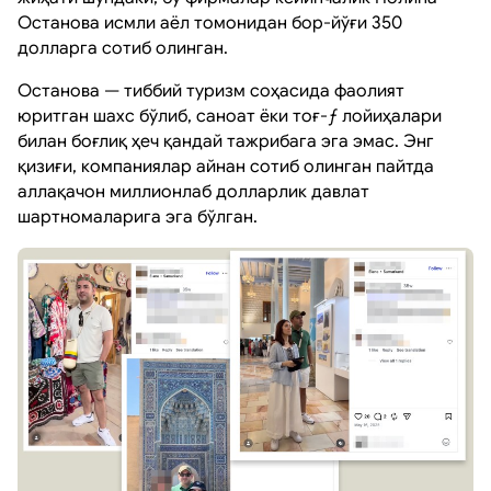
Останова исмли аёл томонидан бор-йўғи 350
долларга сотиб олинган.
Останова — тиббий туризм соҳасида фаолият
юритган шахс бўлиб, саноат ёки тоғ-ƒ лойиҳалари
билан боғлиқ ҳеч қандай тажрибага эга эмас. Энг
қизиғи, компаниялар айнан сотиб олинган пайтда
аллақачон миллионлаб долларлик давлат
шартномаларига эга бўлган.