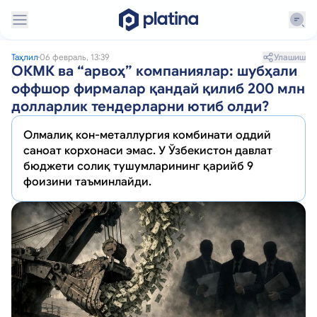
Улашиш
Таҳлил
06 февраль, 13:39
ОКМК ва “арвоҳ” компаниялар: шубҳали
оффшор фирмалар қандай қилиб 200 млн
долларлик тендерларни ютиб олди?
Олмалиқ кон-металлургия комбинати оддий
саноат корхонаси эмас. У Ўзбекистон давлат
бюджети солиқ тушумларининг қарийб 9
фоизини таъминлайди.