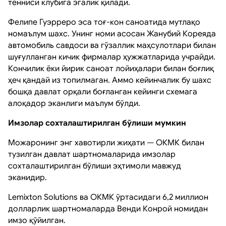
тенниси клубига эгалик қилади.
Фелипе Гуэрреро эса тоғ-кон саноатида мутлақо
номаълум шахс. Унинг номи асосан Жанубий Кореяда
автомобиль савдоси ва гўзаллик маҳсулотлари билан
шуғулланган кичик фирмалар ҳужжатларида учрайди.
Кончилик ёки йирик саноат лойиҳалари билан боғлиқ
ҳеч қандай из топилмаган. Аммо кейинчалик бу шахс
бошқа давлат орқали боғланган кейинги схемага
алоқадор эканлиги маълум бўлди.
Имзолар сохталаштирилган бўлиши мумкин
Можаронинг энг хавотирли жиҳати — ОКМК билан
тузилган давлат шартномаларида имзолар
сохталаштирилган бўлиши эҳтимоли мавжуд
эканидир.
Lemixton Solutions ва ОКМК ўртасидаги 6,2 миллион
долларлик шартномаларда Венди Конрой номидан
имзо қўйилган.