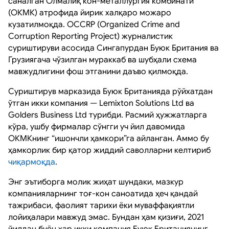
саналган Олмалиқ кон-металлургия комбинати
(ОКМК) атрофида йирик халқаро можаро
кузатилмоқда. OCCRP (Organized Crime and
Corruption Reporting Project) журналистик
суриштируви асосида Сингапурдан Буюк Британия ва
Грузиягача чўзилган мураккаб ва шубҳали схема
мавжудлигини фош этганини даъво қилмоқда.
Суриштирув марказида Буюк Британияда рўйхатдан
ўтган икки компания — Lemixton Solutions Ltd ва
Golders Business Ltd турибди. Расмий ҳужжатларга
кўра, ушбу фирмалар сўнгги уч йил давомида
ОКМКнинг “ишончли ҳамкори”га айланган. Аммо бу
ҳамкорлик бир қатор жиддий саволларни келтириб
чиқармоқда
.
Энг эътиборга молик жиҳат шундаки, мазкур
компанияларнинг тоғ-кон саноатида ҳеч қандай
тажрибаси, фаолият тарихи ёки муваффақиятли
лойиҳалари мавжуд эмас. Бундан ҳам қизиғи, 2021
йилдан буён ҳар икки компания Буюк Британиянинг