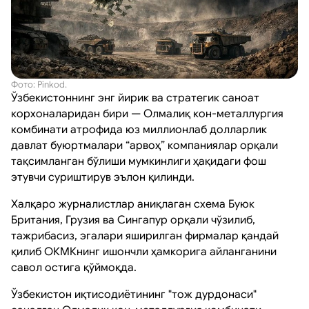
Фото: Pinkod.
Ўзбекистоннинг энг йирик ва стратегик саноат
корхоналаридан бири — Олмалиқ кон-металлургия
комбинати атрофида юз миллионлаб долларлик
давлат буюртмалари “арвоҳ” компаниялар орқали
тақсимланган бўлиши мумкинлиги ҳақидаги фош
этувчи суриштирув эълон қилинди.
Халқаро журналистлар аниқлаган схема Буюк
Британия, Грузия ва Сингапур орқали чўзилиб,
тажрибасиз, эгалари яширилган фирмалар қандай
қилиб ОКМКнинг ишончли ҳамкорига айланганини
савол остига қўймоқда.
Ўзбекистон иқтисодиётининг "тож дурдонаси"