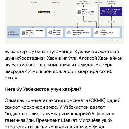
Бу занжир шу билан тугамайди. Қўшимча ҳужжатлар
шуни кўрсатадики, Хваннинг ўғли Алексей Хван айнан
шу Багама оффшор компанияси номидан Ню-Ёрк
шаҳрида 4,4 миллион долларлик квартира сотиб
олган.
Нега бу Ўзбекистон учун хавфли?
Олмалиқ кон-металлургия комбинати (ОКМК) оддий
саноат корхонаси эмас. У Ўзбекистон давлат
бюджети солиқ тушумларининг қарийб 9 фоизини
таъминлайди. Президент Шавкат Мирзиёев ушбу
стратегик гигантни келажакда халқаро фонд