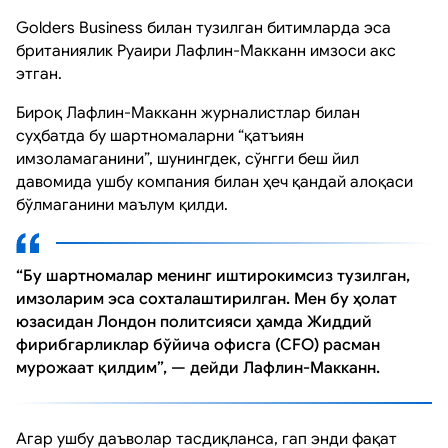
Golders Business билан тузилган битимларда эса
британиялик Руаири Лафлин-Макканн имзоси акс
этган.
Бироқ Лафлин-Макканн журналистлар билан
суҳбатда бу шартномаларни “қатъиян
имзоламаганини”, шунингдек, сўнгги беш йил
давомида ушбу компания билан ҳеч қандай алоқаси
бўлмаганини маълум қилди.
“Бу шартномалар менинг иштирокимсиз тузилган,
имзоларим эса сохталаштирилган. Мен бу ҳолат
юзасидан Лондон политсияси ҳамда Жиддий
фирибгарликлар бўйича офисга (CFO) расман
мурожаат қилдим”, — дейди Лафлин-Макканн.
Агар ушбу даъволар тасдиқланса, гап энди фақат