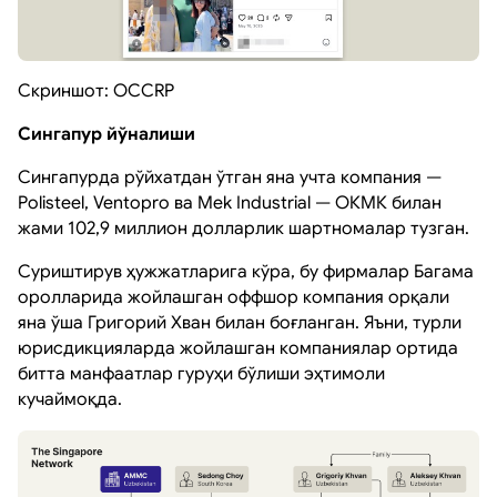
Скриншот: OCCRP
Сингапур йўналиши
Сингапурда рўйхатдан ўтган яна учта компания —
Polisteel, Ventopro ва Mek Industrial — ОКМК билан
жами 102,9 миллион долларлик шартномалар тузган.
Суриштирув ҳужжатларига кўра, бу фирмалар Багама
оролларида жойлашган оффшор компания орқали
яна ўша Григорий Хван билан боғланган. Яъни, турли
юрисдикцияларда жойлашган компаниялар ортида
битта манфаатлар гуруҳи бўлиши эҳтимоли
кучаймоқда.