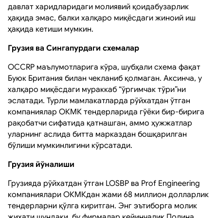
давлат харидларидаги молиявий қоидабузарлик
ҳақида эмас, балки халқаро миқёсдаги жиноий иш
ҳақида кетиши мумкин.
Грузия ва Сингапурдаги схемалар
OCCRP маълумотларига кўра, шубҳали схема фақат
Буюк Британия билан чекланиб қолмаган. Аксинча, у
халқаро миқёсдаги мураккаб “ўргимчак тўри”ни
эслатади. Турли мамлакатларда рўйхатдан ўтган
компаниялар ОКМК тендерларида гўёки бир-бирига
рақобатчи сифатида қатнашган, аммо ҳужжатлар
уларнинг аслида битта марказдан бошқарилган
бўлиши мумкинлигини кўрсатади.
Грузия йўналиши
Грузияда рўйхатдан ўтган LOSBP ва Prof Engineering
компаниялари ОКМКдан жами 68 миллион долларлик
тендерларни қўлга киритган. Энг эътиборга молик
жиҳати шундаки, бу фирмалар кейинчалик Полина