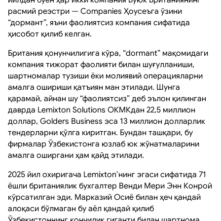
расмий реэстри — Companies Ҳоусеъга ўзини
“дормант”, яъни фаолиятсиз компания сифатида
ҳисобот қилиб келган.
Британия қонунчилигига кўра, “dormant” мақомидаги
компания тижорат фаолияти билан шуғулланиши,
шартномалар тузиши ёки молиявий операцияларни
амалга ошириши қатъиян ман этилади. Шунга
қарамай, айнан шу “фаолиятсиз” деб эълон қилинган
даврда Lemixton Solutions ОКМКдан 22,5 миллион
доллар, Golders Business эса 13 миллион долларлик
тендерларни қўлга киритган. Бундан ташқари, бу
фирмалар Ўзбекистонга юзлаб юк жўнатмаларини
амалга оширгани ҳам қайд этилади.
2025 йил охиригача Lemixton’нинг эгаси сифатида 71
ёшли британиялик бухгалтер Венди Мери Энн Конрой
кўрсатилган эди. Марказий Осиё билан ҳеч қандай
алоқаси бўлмаган бу аёл қандай қилиб
Ўзбекистоннинг кончилик гиганти билан шартнома