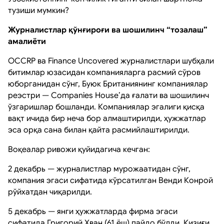
тузиши мумкин?
Журналистлар қўнғироғи ва шошилинч “тозалаш”
амалиёти
OCCRP ва Finance Uncovered журналистлари шубҳали
битимлар юзасидан компанияларга расмий сўров
юборганидан сўнг, Буюк Британиянинг компаниялар
реэстри — Companies House’да ғалати ва шошилинч
ўзгаришлар бошланди. Компаниялар эгалиги қисқа
вақт ичида бир неча бор алмаштирилди, ҳужжатлар
эса орқа сана билан қайта расмийлаштирилди.
Воқеалар ривожи қуйидагича кечган:
2 декабрь — журналистлар мурожаатидан сўнг,
компания эгаси сифатида кўрсатилган Венди Конрой
рўйхатдан чиқарилди.
5 декабрь — янги ҳужжатларда фирма эгаси
сифатида Григорий Хван (61 ёш) пайдо бўлди. Қизиғи