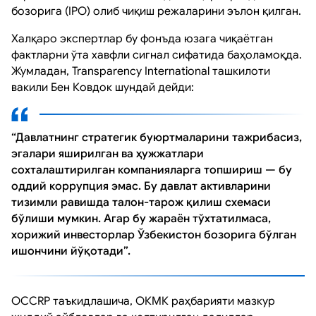
бозорига (IPO) олиб чиқиш режаларини эълон қилган.
Халқаро экспертлар бу фонъда юзага чиқаётган
фактларни ўта хавфли сигнал сифатида баҳоламоқда.
Жумладан, Transparency International ташкилоти
вакили Бен Ковдок шундай дейди:
“Давлатнинг стратегик буюртмаларини тажрибасиз,
эгалари яширилган ва ҳужжатлари
сохталаштирилган компанияларга топшириш — бу
оддий коррупция эмас. Бу давлат активларини
тизимли равишда талон-тарож қилиш схемаси
бўлиши мумкин. Агар бу жараён тўхтатилмаса,
хорижий инвесторлар Ўзбекистон бозорига бўлган
ишончини йўқотади”.
OCCRP таъкидлашича, ОКМК раҳбарияти мазкур