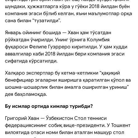
шундаки, ҳужжатларга кўра у гўёки 2018 йилдан буён
компания эгаси бўлиб келган, яъни маълумотлар орқа
сана билан “тузатилди”.
Январь ойининг бошида — Хван ҳам тўсатдан
рўйхатдан ўчирилди. Унинг ўрнига Колумбия
фуқароси Фелипе Гуэрреро киритилди. У ҳам худди
аввалгилар каби 2018 йилдан бери компания эгаси
сифатида кўрсатилди.
Халқаро экспертлар бу кетма-кетликни “ҳақиқий
бенефициар эгаларни яширишга қаратилган қўпол ва
шошма-шошарлик билан амалга оширилган уриниш”
дея баҳоламоқда.
Бу исмлар ортида кимлар турибди?
Григорий Хван — Ўзбекистон Стол тенниси
федерациясининг собиқ вице-президенти. У Тошкент
вилоятида отаси номи билан аталган машҳур стол