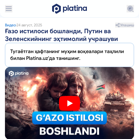
Улашиш
Видео
24 август, 2025
Ғазо истилоси бошланди, Путин ва
Зеленскийнинг эҳтимолий учрашуви
Тугаётган ҳафтанинг муҳим воқеалари таҳлили
билан Platina.uz'да танишинг.