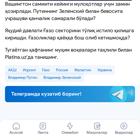
Вашингтон саммити кейинги мулоқотлар учун замин
ҳозирлади. Путиннинг Зеленский билан бевосита
учрашуви қанчалик самарали бўлади?
Яҳудий давлати Ғазо секторини тўлиқ истило қилишга
киришди. Ғазоликлар қаёққа бош олиб кетишмоқда?
Тугаётган ҳафтанинг муҳим воқеалари таҳлили билан
Platina.uz'да танишинг.
АҚШ
Исроил
Ғазо
Россия
Фаластин
Украина
Владимир Путин
Владимир Зеленский
Телеграмда кузатиб боринг!
Асосий
Лента
Оммабоп
Мақолалар
Видеолар