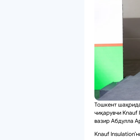
Тошкент шаҳрида
чиқарувчи Knauf
вазир Абдулла А
Knauf Insulation