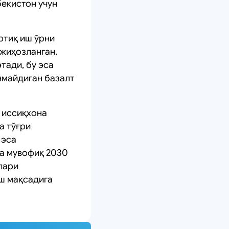
бекистон учун
ртиқ иш ўрни
 жиҳозланган.
тади, бу эса
нмайдиган базалт
а иссиқхона
а тўғри
 эса
а мувофиқ 2030
лари
ш мақсадига