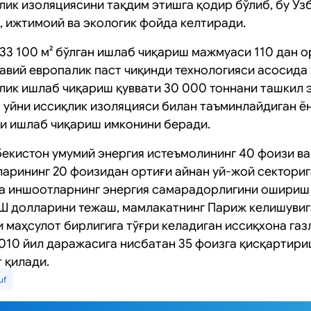
лик изоляциясини тақдим этишга қодир бўлиб, бу Ўз
, ижтимоий ва экологик фойда келтиради.
33 100 м² бўлган ишлаб чиқариш мажмуаси 110 дан о
навий европалик паст чиқинди технологияси асосида
лик ишлаб чиқариш қуввати 30 000 тоннани ташкил э
а уйни иссиқлик изоляцияси билан таъминлайдиган ё
и ишлаб чиқариш имконини беради.
збекистон умумий энергия истеъмолининг 40 фоизи в
ларининг 20 фоизидан ортиғи айнан уй-жой секториг
ва иншоотларнинг энергия самарадорлигини ошириш
 долларини тежаш, мамлакатнинг Париж келишувиг
и маҳсулот бирлигига тўғри келадиган иссиқхона газ
010 йил даражасига нисбатан 35 фоизга қисқартири
 қилади.
uf