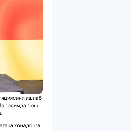
оляциясини ишлаб
. Маросимда бош
.
тагача хонадонга