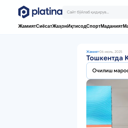
Жамият
Сиёсат
Жаҳон
Иқтисод
Спорт
Маданият
М
Жамият
06 июль, 2025
Тошкентда K
Очилиш марос