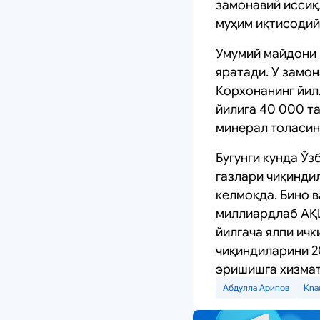
замонавий иссиқ
муҳим иқтисодий
Умумий майдони 
яратади. У замо
Корхонанинг йил
йилига 40 000 т
минерал толасин
Бугунги кунда Ў
газлари чиқинди
келмоқда. Бино 
миллиардлаб АҚШ
йилгача ялпи ичк
чиқиндиларини 2
эришишга хизмат
Абдулла Арипов
Kna