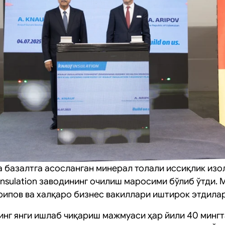
 базалтга асосланган минерал толали иссиқлик из
 Insulation заводининг очилиш маросими бўлиб ўтди
рипов ва халқаро бизнес вакиллари иштирок этдилар
’нинг янги ишлаб чиқариш мажмуаси ҳар йили 40 минг