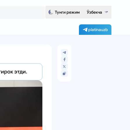
Тунги режим
Ўзбекча
platinauzb
ирок этди.