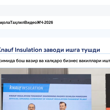
ақола
Таҳлил
Видео
ЖЧ-2026
nauf Insulation заводи ишга тушди
имида бош вазир ва халқаро бизнес вакиллари ишт