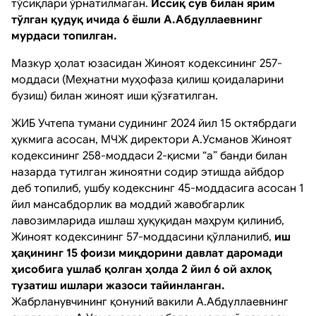
тўсиқлари ўрнатилмаган.
Иссиқ сув билан ярим
тўлган қудуқ ичида 6 ёшли А.Абдуллаевнинг
мурдаси топилган.
Мазкур ҳолат юзасидан Жиноят кодексининг 257-
моддаси (Меҳнатни муҳофаза қилиш қоидаларини
бузиш) билан жиноят иши қўзғатилган.
ЖИБ Учтепа тумани судининг 2024 йил 15 октябрдаги
ҳукмига асосан, МЧЖ директори А.Усманов Жиноят
кодексининг 258-моддаси 2-қисми “а” банди билан
назарда тутилган жиноятни содир этишда айбдор
деб топилиб, ушбу кодекснинг 45-моддасига асосан 1
йил мансабдорлик ва моддий жавобгарлик
лавозимларида ишлаш ҳуқуқидан маҳрум қилиниб,
Жиноят кодексининг 57-моддасини қўлланилиб,
иш
ҳақининг 15 фоизи миқдорини давлат даромади
ҳисобига ушлаб қолган ҳолда 2 йил 6 ой ахлоқ
тузатиш ишлари жазоси тайинланган.
Жабрланувчининг қонуний вакили А.Абдуллаевнинг