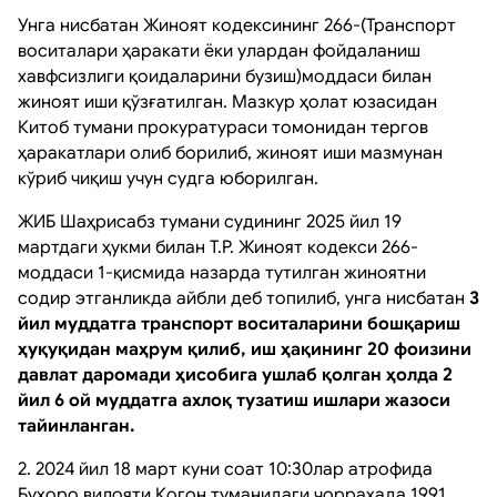
Унга нисбатан Жиноят кодексининг 266-(Транспорт
воситалари ҳаракати ёки улардан фойдаланиш
хавфсизлиги қоидаларини бузиш)моддаси билан
жиноят иши қўзғатилган. Мазкур ҳолат юзасидан
Китоб тумани прокуратураси томонидан тергов
ҳаракатлари олиб борилиб, жиноят иши мазмунан
кўриб чиқиш учун судга юборилган.
ЖИБ Шаҳрисабз тумани судининг 2025 йил 19
мартдаги ҳукми билан Т.Р. Жиноят кодекси 266-
моддаси 1-қисмида назарда тутилган жиноятни
содир этганликда айбли деб топилиб, унга нисбатан
3
йил муддатга транспорт воситаларини бошқариш
ҳуқуқидан маҳрум қилиб, иш ҳақининг 20 фоизини
давлат даромади ҳисобига ушлаб қолган ҳолда 2
йил 6 ой муддатга ахлоқ тузатиш ишлари жазоси
тайинланган.
2. 2024 йил 18 март куни соат 10:30лар атрофида
Бухоро вилояти Когон туманидаги чорраҳада 1991