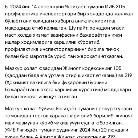
5. 2024 йил 14 апрел куни Янгиҳаёт тумани ИИБ ХПБ
профилактика инспекторлари бир хонадонда жанжал
бўлаётгани ҳақидаги хабарга аниқлик киритиш
мақсадида етиб келишган. Шу пайт, хонадон эгаси
маст ҳолда хизмат вазифасини бажараётган ички
ишлар ходимларига қаршилик кўрсатиб,
профилактика инспекторларининг бирига пичоқ
билан бир маротаба уриб, тан жароҳати етказган.
Мазкур ҳолат юзасидан Жиноят кодексининг 105
(Қасддан баданга ўртача оғир шикаст етказиш) ва 219
(Ҳокимият вакилига ёки фуқаровий бурчини
бажараётган шахсга қаршилик кўрсатиш) моддалари
билан жиноят иши қўзғатилган.
Мазкур ҳолат бўйича Янгиҳаёт тумани прокуратураси
томонидан тергов ҳаракатлари олиб борилиб, жиноят
иши мазмунан кўриб чиқиш учун судга юборилган.
ЖИБ Янгиҳаёт тумани судининг 2024 йил 20 июндаги
ҳукми билан А.Хаитов Жиноят кодексининг 219-