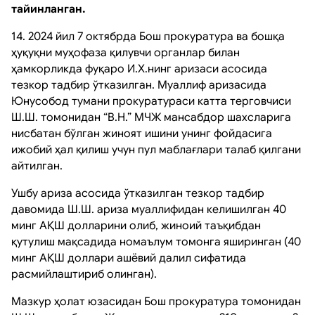
тайинланган.
14. 2024 йил 7 октябрда Бош прокуратура ва бошқа
ҳуқуқни муҳофаза қилувчи органлар билан
ҳамкорликда фуқаро И.Х.нинг аризаси асосида
тезкор тадбир ўтказилган. Муаллиф аризасида
Юнусобод тумани прокуратураси катта терговчиси
Ш.Ш. томонидан “B.H.” МЧЖ мансабдор шахсларига
нисбатан бўлган жиноят ишини унинг фойдасига
ижобий ҳал қилиш учун пул маблағлари талаб қилгани
айтилган.
Ушбу ариза асосида ўтказилган тезкор тадбир
давомида Ш.Ш. ариза муаллифидан келишилган 40
минг АҚШ долларини олиб, жиноий таъқибдан
қутулиш мақсадида номаълум томонга яширинган (40
минг АҚШ доллари ашёвий далил сифатида
расмийлаштириб олинган).
Мазкур ҳолат юзасидан Бош прокуратура томонидан