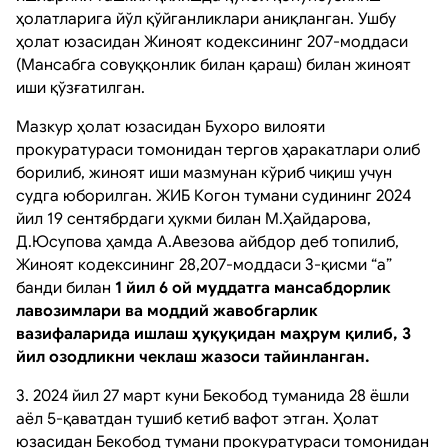
ҳолатларига йўл қўйганликлари аниқланган. Ушбу
ҳолат юзасидан Жиноят кодексининг 207-моддаси
(Мансабга совуққонлик билан қараш) билан жиноят
иши қўзғатилган.
Мазкур ҳолат юзасидан Бухоро вилояти
прокуратураси томонидан тергов ҳаракатлари олиб
борилиб, жиноят иши мазмунан кўриб чиқиш учун
судга юборилган. ЖИБ Когон тумани судининг 2024
йил 19 сентябрдаги ҳукми билан М.Ҳайдарова,
Д.Юсупова ҳамда А.Авезова айбдор деб топилиб,
Жиноят кодексининг 28,207-моддаси 3-қисми “а”
банди билан
1 йил 6 ой муддатга мансабдорлик
лавозимлари ва моддий жавобгарлик
вазифаларида ишлаш ҳуқуқидан маҳрум қилиб, 3
йил озодликни чеклаш жазоси тайинланган.
3. 2024 йил 27 март куни Бекобод туманида 28 ёшли
аёл 5-қаватдан тушиб кетиб вафот этган. Ҳолат
юзасидан Бекобод тумани прокуратураси томонидан