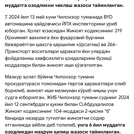
муддатга озодликни чеклаш жазоси тайинланган.
7. 2024 йил 13 май куни Чилонзор туманида BYD
автомашина ҳайдовчиси ЙПХ инспекторини уриб
юборган. Ҳолат юзасидан Жиноят кодексининг 219
(Ҳокимият вакилига ёки фуқаровий бурчини
бажараётган шахсга қаршилик кўрсатиш) ва 266-
(Транспорт воситалари ҳаракати ёки улардан
фойдаланиш хавфсизлиги қоидаларини бузиш)
моддалари билан жиноят иши қўзғатилган.
Мазкур ҳолат бўйича Чилонзор тумани
прокуратураси томонидан тергов ҳаракатлари олиб
борилиб, жиноят иши мазмунан кўриб чиқиш учун
судга юборилган. ЖИБ Чилонзор тумани суднинг 2024
йил 12 сентябрдаги ҳукми билан О.Абдуҳалилов
Жиноят кодексининг 104-моддаси 2-қисми “б”
бандида назарда тутилган жиноятни содир
этганликда айбли деб топилиб,
унга 6 йил муддатга
озодликдан маҳрум қилиш жазоси тайинланган.