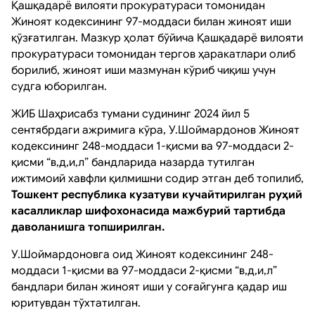
Қашқадарё вилояти прокуратураси томонидан
Жиноят кодексининг 97-моддаси билан жиноят иши
қўзғатилган. Мазкур ҳолат бўйича Қашқадарё вилояти
прокуратураси томонидан тергов ҳаракатлари олиб
борилиб, жиноят иши мазмунан кўриб чиқиш учун
судга юборилган.
ЖИБ Шаҳрисабз тумани судининг 2024 йил 5
сентябрдаги ажримига кўра, У.Шоймардонов Жиноят
кодексининг 248-моддаси 1-қисми ва 97-моддаси 2-
қисми “в,д,и,л” бандларида назарда тутилган
ижтимоий хавфли қилмишни содир этган деб топилиб,
Тошкент республика кузатуви кучайтирилган руҳий
касалликлар шифохонасида мажбурий тартибда
даволанишга топширилган.
У.Шоймардоновга оид Жиноят кодексининг 248-
моддаси 1-қисми ва 97-моддаси 2-қисми “в,д,и,л”
бандлари билан жиноят иши у соғайгунга қадар иш
юритувдан тўхтатилган.