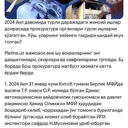
2024 йил давомида турли даражадаги жиноий ишлар
доирасида прокуратура органлари турли ишларни
қўзғатган. Хўш, уларнинг кейинги тақдири қандай якун
топган?
Platina.uz жамоаси ана шу воқеаларнинг энг
даҳшатлилари, оғирлари ва хавфлиларини тўплади. Бу
борада Бош прокуратура матбуот хизмати катта
ёрдам берди.
1. 2024 йил 31 январ куни Китоб тумани Бирлик МФЙда
яшовчи Т.Р. онаси О.Р. номида бўлган Дамас
автомашинасини ҳайдовчилик гувоҳномаси ва давлат
рақамисиз Ҳамид Олимжон МФЙ ҳудудидан
бошқариб келиб, чорраҳадан ўнг томонга бурилганда
йўлнинг ўртасида хизмат олиб бораётган ЙПХ
инспектори сафдор Н.Мусиновни уриб юборган.