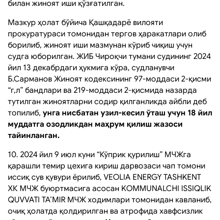
билан жиноят иши қўзғатилган.
Мазкур ҳолат бўйича Қашқадарё вилояти
прокуратураси томонидан тергов ҳаракатлари олиб
борилиб, жиноят иши мазмунан кўриб чиқиш учун
судга юборилган. ЖИБ Чироқчи тумани судининг 2024
йил 13 декабрдаги ҳукмига кўра, судланувчи
Б.Сарманов Жиноят кодексининг 97-моддаси 2-қисми
“г,л” бандлари ва 219-моддаси 2-қисмида назарда
тутилган жиноятларни содир қилганликда айбли деб
топилиб,
унга нисбатан узил-кесил ўташ учун 18 йил
муддатга озодликдан маҳрум қилиш жазоси
тайинланган.
10. 2024 йил 9 июл куни “Кўприк қурилиш” МЧЖга
қарашли темир цехига кириш дарвозаси чап томони
иссиқ сув қувури ёрилиб, VEOLIA ENERGY TASHKENT
ХК МЧЖ буюртмасига асосан KOMMUNALCHI ISSIQLIK
QUVVATI TA’MIR МЧЖ ходимлари томонидан кавланиб,
очиқ ҳолатда қолдирилган ва атрофида хавфсизлик