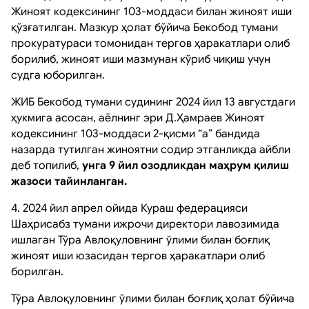
Жиноят кодексининг 103-моддаси билан жиноят иши
қўзғатилган. Мазкур ҳолат бўйича Бекобод тумани
прокуратураси томонидан тергов ҳаракатлари олиб
борилиб, жиноят иши мазмунан кўриб чиқиш учун
судга юборилган.
ЖИБ Бекобод тумани судининг 2024 йил 13 августдаги
ҳукмига асосан, аёлнинг эри Д.Ҳамраев Жиноят
кодексининг 103-моддаси 2-қисми “а” бандида
назарда тутилган жиноятни содир этганликда айбли
деб топилиб,
унга 9 йил озодликдан маҳрум қилиш
жазоси тайинланган.
4. 2024 йил апрел ойида Кураш федерацияси
Шаҳрисабз тумани ижрочи директори лавозимида
ишлаган Тўра Авлоқуловнинг ўлими билан боғлиқ
жиноят иши юзасидан тергов ҳаракатлари олиб
борилган.
Тўра Авлоқуловнинг ўлими билан боғлиқ ҳолат бўйича