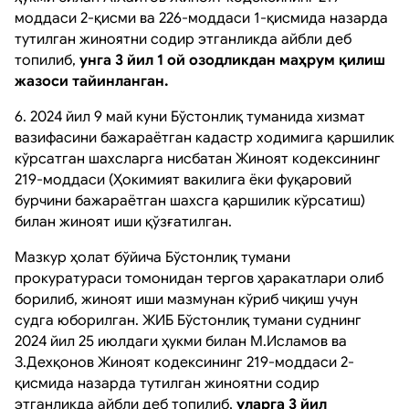
моддаси 2-қисми ва 226-моддаси 1-қисмида назарда
тутилган жиноятни содир этганликда айбли деб
топилиб,
унга 3 йил 1 ой озодликдан маҳрум қилиш
жазоси тайинланган.
6. 2024 йил 9 май куни Бўстонлиқ туманида хизмат
вазифасини бажараётган кадастр ходимига қаршилик
кўрсатган шахсларга нисбатан Жиноят кодексининг
219-моддаси (Ҳокимият вакилига ёки фуқаровий
бурчини бажараётган шахсга қаршилик кўрсатиш)
билан жиноят иши қўзғатилган.
Мазкур ҳолат бўйича Бўстонлиқ тумани
прокуратураси томонидан тергов ҳаракатлари олиб
борилиб, жиноят иши мазмунан кўриб чиқиш учун
судга юборилган. ЖИБ Бўстонлиқ тумани суднинг
2024 йил 25 июлдаги ҳукми билан М.Исламов ва
З.Дехқонов Жиноят кодексининг 219-моддаси 2-
қисмида назарда тутилган жиноятни содир
этганликда айбли деб топилиб,
уларга 3 йил