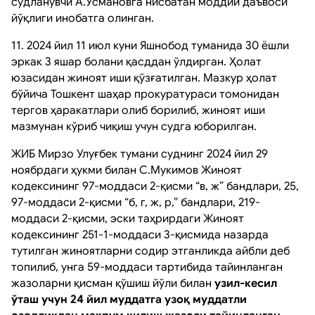
судланувчи А.Усмановга нисбатан моддий даъвоси
йўқлиги инобатга олинган.
11. 2024 йил 11 июл куни Яшнобод туманида 30 ёшли
эркак 3 яшар болани қасддан ўлдирган. Ҳолат
юзасидан жиноят иши қўзғатилган. Мазкур ҳолат
бўйича Тошкент шаҳар прокуратураси томонидан
тергов ҳаракатлари олиб борилиб, жиноят иши
мазмунан кўриб чиқиш учун судга юборилган.
ЖИБ Мирзо Улуғбек тумани суднинг 2024 йил 29
ноябрдаги ҳукми билан С.Мукимов Жиноят
кодексининг 97-моддаси 2-қисми “в, ж” бандлари, 25,
97-моддаси 2-қисми “б, г, ж, р,” бандлари, 219-
моддаси 2-қисми, эски таҳрирдаги Жиноят
кодексининг 251-1-моддаси 3-қисмида назарда
тутилган жиноятларни содир этганликда айбли деб
топилиб, унга 59-моддаси тартибида тайинланган
жазоларни қисман қўшиш йўли билан
узил-кесил
ўташ учун 24 йил муддатга узоқ муддатли