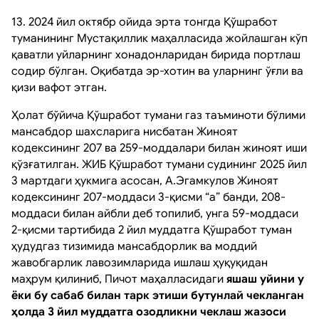
13. 2024 йил октябр ойида эрта тонгда Қўшработ
туманининг Мустақиллик маҳалласида жойлашган кўп
қаватли уйларнинг хонадонларидан бирида портлаш
содир бўлган. Оқибатда эр-хотин ва уларнинг ўғли ва
қизи вафот этган.
Ҳолат бўйича Қўшработ тумани газ таъминоти бўлими
мансабдор шахсларига нисбатан Жиноят
кодексининг 207 ва 259-моддалари билан жиноят иши
қўзғатилган. ЖИБ Қўшработ тумани судининг 2025 йил
3 мартдаги ҳукмига асосан, А.Эгамкулов Жиноят
кодексининг 207-моддаси 3-қисми “а” банди, 208-
моддаси билан айбли деб топилиб, унга 59-моддаси
2-қисми тартибида 2 йил муддатга Қўшработ туман
ҳудудгаз тизимида мансабдорлик ва моддий
жавобгарлик лавозимларида ишлаш ҳуқуқидан
маҳрум қилиниб, Пичот маҳалласидаги
яшаш уйини у
ёки бу сабаб билан тарк этиши бутунлай чекланган
ҳолда 3 йил муддатга озодликни чеклаш жазоси