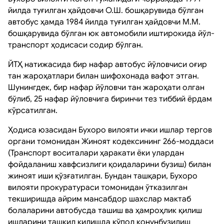
йилда туғилган ҳайдовчи О.Ш. бошқарувида бўлган
автобус ҳамда 1984 йилда туғилган ҳайдовчи М.М.
бошқарувида бўлган юк автомобили иштирокида йўл-
транспорт ҳодисаси содир бўлган.
ЙТҲ натижасида бир нафар автобус йўловчиси оғир
тан жароҳатлари билан шифохонада вафот этган.
Шунингдек, бир нафар йўловчи тан жароҳати олган
бўлиб, 25 нафар йўловчига биринчи тез тиббий ёрдам
кўрсатилган.
Ҳодиса юзасидан Бухоро вилояти ички ишлар тергов
органи томонидан Жиноят кодексининг 266-моддаси
(Транспорт воситалари ҳаракати ёки улардан
фойдаланиш хавфсизлиги қоидаларини бузиш) билан
жиноят иши қўзғатилган. Бундан ташқари, Бухоро
вилояти прокуратураси томонидан ўтказилган
текширишда айрим мансабдор шахслар мактаб
болаларини автобусда ташиш ва ҳамроҳлик қилиш
ишларини ташкил қилишда қўпол қонунбузилиш