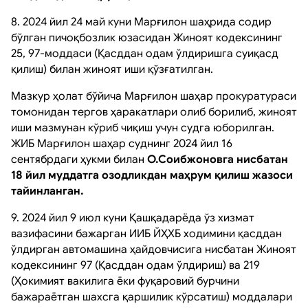
8. 2024 йил 24 май куни Марғилон шаҳрида содир
бўлган пичоқбозлик юзасидан Жиноят кодексининг
25, 97-моддаси (Қасддан одам ўлдиришга суиқасд
қилиш) билан жиноят иши қўзғатилган.
Мазкур ҳолат бўйича Марғилон шаҳар прокуратураси
томонидан тергов ҳаракатлари олиб борилиб, жиноят
иши мазмунан кўриб чиқиш учун судга юборилган.
ЖИБ Марғилон шаҳар суднинг 2024 йил 16
сентябрдаги ҳукми билан
О.Соибжоновга нисбатан
18 йил муддатга озодликдан маҳрум қилиш жазоси
тайинланган.
9. 2024 йил 9 июл куни Қашқадарёда ўз хизмат
вазифасини бажарган ИИБ ЙҲХБ ходимини қасддан
ўлдирган автомашина ҳайдовчисига нисбатан Жиноят
кодексининг 97 (Қасддан одам ўлдириш) ва 219
(Ҳокимият вакилига ёки фуқаровий бурчини
бажараётган шахсга қаршилик кўрсатиш) моддалари