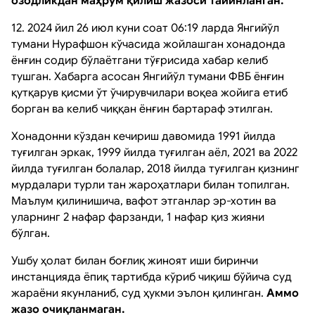
озодликдан маҳрум қилиш жазоси тайинланган.
12. 2024 йил 26 июл куни соат 06:19 ларда Янгийўл
тумани Нурафшон кўчасида жойлашган хонадонда
ёнғин содир бўлаётгани тўғрисида хабар келиб
тушган. Хабарга асосан Янгийўл тумани ФВБ ёнғин
қутқарув қисми ўт ўчирувчилари воқеа жойига етиб
борган ва келиб чиққан ёнғин бартараф этилган.
Хонадонни кўздан кечириш давомида 1991 йилда
туғилган эркак, 1999 йилда туғилган аёл, 2021 ва 2022
йилда туғилган болалар, 2018 йилда туғилган қизнинг
мурдалари турли тан жароҳатлари билан топилган.
Маълум қилинишича, вафот этганлар эр-хотин ва
уларнинг 2 нафар фарзанди, 1 нафар қиз жияни
бўлган.
Ушбу ҳолат билан боғлиқ жиноят иши биринчи
инстанцияда ёпиқ тартибда кўриб чиқиш бўйича суд
жараёни якунланиб, суд ҳукми эълон қилинган.
Аммо
жазо очиқланмаган.