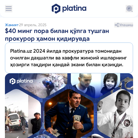
Улашиш
Жамият
29 апрель, 2025
$40 минг пора билан қўлга тушган
прокурор ҳамон қидирувда
Platina.uz 2024 йилда прокуратура томонидан
очилган даҳшатли ва хавфли жиноий ишларнинг
ҳозирги тақдири қандай экани билан қизиқди.