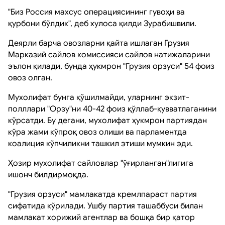
"Биз Россия махсус операциясининг гувоҳи ва
қурбони бўлдик", деб хулоса қилди Зурабишвили.
Деярли барча овозларни қайта ишлаган Грузия
Марказий сайлов комиссияси сайлов натижаларини
эълон қилади, бунда ҳукмрон "Грузия орзуси" 54 фоиз
овоз олган.
Мухолифат бунга қўшилмайди, уларнинг экзит-
полллари "Орзу"ни 40-42 фоиз қўллаб-қувватлаганини
кўрсатди. Бу дегани, мухолифат ҳукмрон партиядан
кўра жами кўпроқ овоз олиши ва парламентда
коалиция кўпчиликни ташкил этиши мумкин эди.
Ҳозир мухолифат сайловлар "ўғирланган"лигига
ишонч билдирмоқда.
"Грузия орзуси" мамлакатда кремлпараст партия
сифатида кўрилади. Ушбу партия ташаббуси билан
мамлакат хорижий агентлар ва бошқа бир қатор