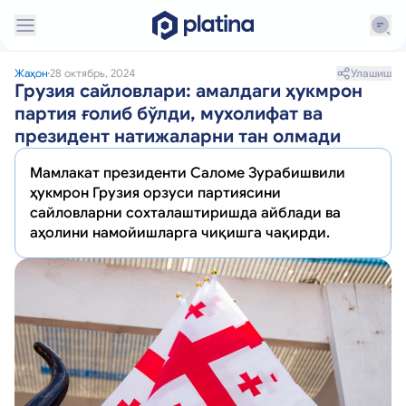
Улашиш
Жаҳон
28 октябрь, 2024
Грузия сайловлари: амалдаги ҳукмрон
партия ғолиб бўлди, мухолифат ва
президент натижаларни тан олмади
Мамлакат президенти Саломе Зурабишвили
ҳукмрон Грузия орзуси партиясини
сайловларни сохталаштиришда айблади ва
аҳолини намойишларга чиқишга чақирди.