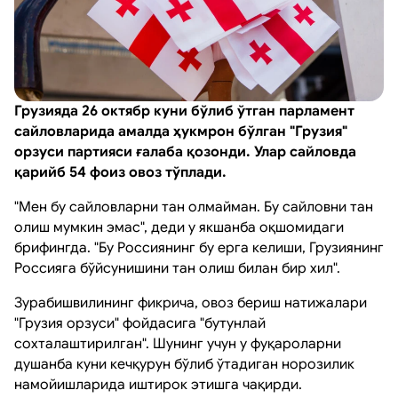
Грузияда 26 октябр куни бўлиб ўтган парламент
сайловларида амалда ҳукмрон бўлган "Грузия"
орзуси партияси ғалаба қозонди. Улар сайловда
қарийб 54 фоиз овоз тўплади.
"Мен бу сайловларни тан олмайман. Бу сайловни тан
олиш мумкин эмас", деди у якшанба оқшомидаги
брифингда. "Бу Россиянинг бу ерга келиши, Грузиянинг
Россияга бўйсунишини тан олиш билан бир хил".
Зурабишвилининг фикрича, овоз бериш натижалари
"Грузия орзуси" фойдасига "бутунлай
сохталаштирилган". Шунинг учун у фуқароларни
душанба куни кечқурун бўлиб ўтадиган норозилик
намойишларида иштирок этишга чақирди.