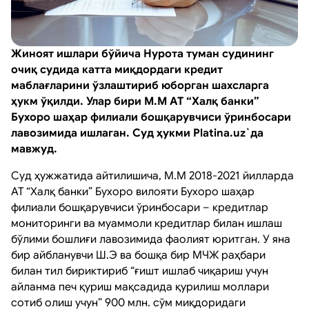
Жиноят ишлари бўйича Нурота туман судининг
очиқ судида катта миқдордаги кредит
маблағларини ўзлаштириб юборган шахсларга
ҳукм ўқилди. Улар бири М.М АТ “Халқ банки”
Бухоро шаҳар филиали бошқарувчиси ўринбосари
лавозимида ишлаган. Суд ҳукми Platina.uz`да
мавжуд.
Суд ҳужжатида айтилишича, М.М 2018-2021 йилларда
АТ “Халқ банки” Бухоро вилояти Бухоро шаҳар
филиали бошқарувчиси ўринбосари – кредитлар
мониторинги ва муаммоли кредитлар билан ишлаш
бўлими бошлиғи лавозимида фаолият юритган. У яна
бир айбланувчи Ш.Э ва бошқа бир МЧЖ раҳбари
билан тил бириктириб “ғишт ишлаб чиқариш учун
айланма печ қуриш мақсадида қурилиш моллари
сотиб олиш учун” 900 млн. сўм миқдоридаги