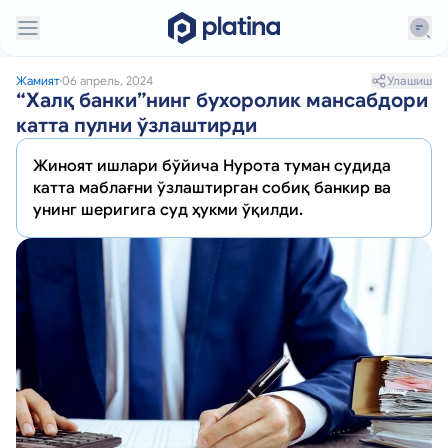
Улашиш
Жамият
06 апрель, 2024
“Халқ банки”нинг бухоролик мансабдори
катта пулни ўзлаштирди
Жиноят ишлари бўйича Нурота туман судида
катта маблағни ўзлаштирган собиқ банкир ва
унинг шеригига суд ҳукми ўқилди.