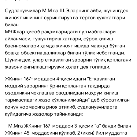
Судланувчилар М.М ва Ш.Э.ларнинг айби, шунингдек
жиноят ишининг суриштирув ва тергов ҳужжатлари
билан
МЧЖлар ҳисоб рақамларидаги пул маблағлари
айланмаси, тушунтириш хатлари, сўроқ қилиш
баённомалари ҳамда жиноят ишида мавжуд бўлган
бошқа объектив далиллар билан тўлиқ исботланди.
Шунингдек, улар етказилган зарарни тўлиқ қоплагани
жазони енгиллаштирувчи ҳолат дея топилди.
ЖКнинг 167- моддаси 4-қисмидаги “Етказилган
моддий зарарнинг ўрни қопланган тақдирда
озодликни чеклаш ва озодликдан маҳрум қилиш
тариқасидаги жазо қўлланилмайди” деб кўрсатилган
қонун нормасига риоя этилиб, судланувчиларга
қуйидагича жазолар тайинланди:
- М.Мга ЖКнинг 167-моддаси 3-қисми “а” банди билан
ЖКнинг 45-моддасини қўллаб, 2 (икки) йил муддатга