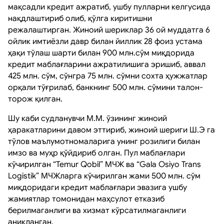
мақсадли кредит ажратиб, ушбу пулларни келгусида
нақдлаштириб олиб, қўлга киритишни
режалаштирган. Жиноий шериклар 36 ой муддатга 6
ойлик имтиёзли давр билан йиллик 28 фоиз устама
ҳақи тўлаш шарти билан 900 млн.сўм миқдорида
кредит маблағларини ажратилишига эришиб, аввал
425 млн. сўм, сўнгра 75 млн. сўмни сохта ҳужжатлар
орқали тўғрилаб, банкнинг 500 млн. сўмини талон-
торож қилган.
Шу каби судланувчи М.М. ўзининг жиноий
ҳаракатларини давом эттириб, жиноий шериги Ш.Э га
тўлов маълумотномаларига унинг розилиги билан
имзо ва муҳр қўйдириб олган. Пул маблағлари
кўчирилган “Temur Qobil” МЧЖ ва “Gala Osiyo Trans
Logistik” МЧЖларга кўчирилган жами 500 млн. сўм
миқдоридаги кредит маблағлари эвазига ушбу
жамиятлар томонидан маҳсулот етказиб
берилмаганлиги ва хизмат кўрсатилмаганлиги
аниқланган.