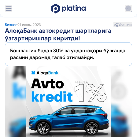
Улашиш
Бизнес
21 июль, 2023
АлоқаБанк автокредит шартларига
ўзгартиришлар киритди!
Бошланғич бадал 30% ва ундан юқори бўлганда
расмий даромад талаб этилмайди.