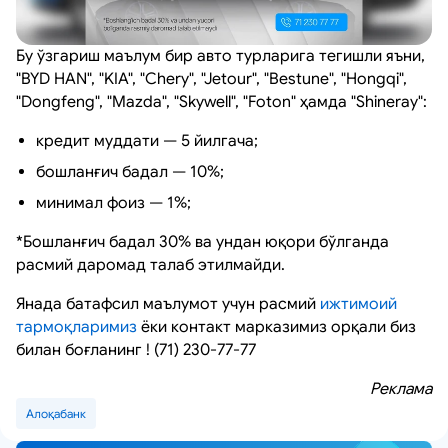
Бу ўзгариш маълум бир авто турларига тегишли яъни,
"BYD HAN", "KIA", "Chery", "Jetour", "Bestune", "Hongqi",
"Dongfeng", "Mazda", "Skywell", "Foton" ҳамда "Shineray":
кредит муддати — 5 йилгача;
бошланғич бадал — 10%;
минимал фоиз — 1%;
*Бошланғич бадал 30% ва ундан юқори бўлганда
расмий даромад талаб этилмайди.
Янада батафсил маълумот учун расмий
ижтимоий
тармоқларимиз
ёки контакт марказимиз орқали биз
билан боғланинг ! (71) 230-77-77
Реклама
Алоқабанк