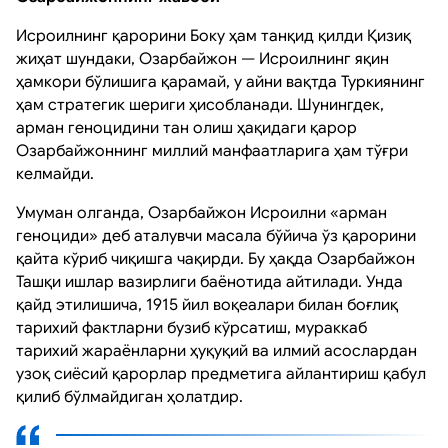
Исроилнинг қарорини Боку ҳам танқид қилди Қизиқ
жиҳат шундаки, Озарбайжон — Исроилнинг яқин
ҳамкори бўлишига қарамай, у айни вақтда Туркиянинг
ҳам стратегик шериги ҳисобланади. Шунингдек,
арман геноцидини тан олиш ҳақидаги қарор
Озарбайжоннинг миллий манфаатларига ҳам тўғри
келмайди.
Умуман олганда, Озарбайжон Исроилни «арман
геноциди» деб аталувчи масала бўйича ўз қарорини
қайта кўриб чиқишга чақирди. Бу ҳақда Озарбайжон
Ташқи ишлар вазирлиги баёнотида айтилади. Унда
қайд этилишича, 1915 йил воқеалари билан боғлиқ
тарихий фактларни бузиб кўрсатиш, мураккаб
тарихий жараёнларни ҳуқуқий ва илмий асослардан
узоқ сиёсий қарорлар предметига айлантириш қабул
қилиб бўлмайдиган ҳолатдир.