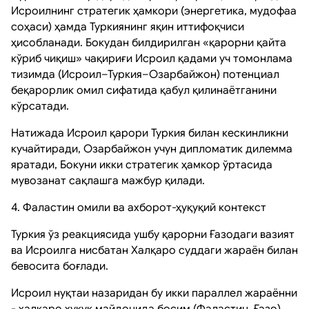
Исроилнинг стратегик ҳамкори (энергетика, мудофаа
соҳаси) ҳамда Туркиянинг яқин иттифоқчиси
ҳисобланади. Бокудан билдирилган «қарорни қайта
кўриб чиқиш» чақириғи Исроил қадами уч томонлама
тизимда (Исроил–Туркия–Озарбайжон) потенциал
беқарорлик омил сифатида қабул қилинаётганини
кўрсатади.
Натижада Исроил қарори Туркия билан кескинликни
кучайтиради, Озарбайжон учун дипломатик дилемма
яратади, Бокуни икки стратегик ҳамкор ўртасида
мувозанат сақлашга мажбур қилади.
4. Фаластин омили ва ахборот-ҳуқуқий контекст
Туркия ўз реакциясида ушбу қарорни Ғазодаги вазият
ва Исроилга нисбатан Халқаро суддаги жараён билан
бевосита боғлади.
Исроил нуқтаи назаридан бу икки параллел жараённи
- халқаро ҳуқуқ майдонида босим (Фаластин, Ғазо)