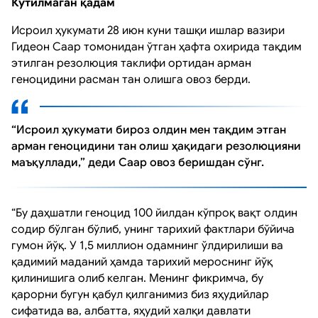
Кутилмаган қадам
Исроил ҳукумати 28 июн куни ташқи ишлар вазири
Гидеон Саар томонидан ўтган ҳафта охирида тақдим
этилган резолюция таклифи ортидан арман
геноцидини расман тан олишга овоз берди.
“Исроил ҳукумати бироз олдин мен тақдим этган
арман геноцидини тан олиш ҳақидаги резолюцияни
маъқуллади,” деди Саар овоз беришдан сўнг.
“Бу даҳшатли геноцид 100 йилдан кўпроқ вақт олдин
содир бўлган бўлиб, унинг тарихий фактлари бўйича
гумон йўқ. У 1,5 миллион одамнинг ўлдирилиши ва
қадимий маданий ҳамда тарихий мероснинг йўқ
қилинишига олиб келган. Менинг фикримча, бу
қарорни бугун қабул қилганимиз биз яҳудийлар
сифатида ва, албатта, яҳудий халқи давлати