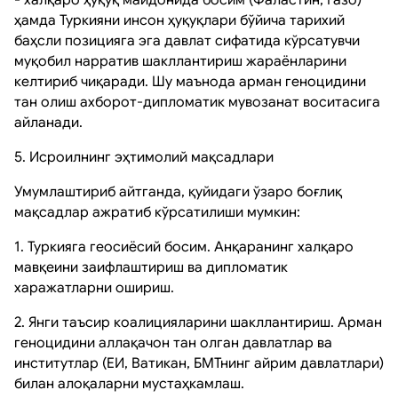
ҳамда Туркияни инсон ҳуқуқлари бўйича тарихий
баҳсли позицияга эга давлат сифатида кўрсатувчи
муқобил нарратив шакллантириш жараёнларини
келтириб чиқаради. Шу маънода арман геноцидини
тан олиш ахборот-дипломатик мувозанат воситасига
айланади.
5. Исроилнинг эҳтимолий мақсадлари
Умумлаштириб айтганда, қуйидаги ўзаро боғлиқ
мақсадлар ажратиб кўрсатилиши мумкин:
1. Туркияга геосиёсий босим. Анқаранинг халқаро
мавқеини заифлаштириш ва дипломатик
харажатларни ошириш.
2. Янги таъсир коалицияларини шакллантириш. Арман
геноцидини аллақачон тан олган давлатлар ва
институтлар (ЕИ, Ватикан, БМТнинг айрим давлатлари)
билан алоқаларни мустаҳкамлаш.