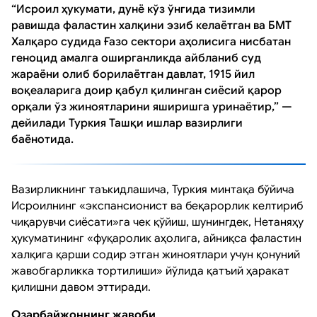
“Исроил ҳукумати, дунё кўз ўнгида тизимли
равишда фаластин халқини эзиб келаётган ва БМТ
Халқаро судида Ғазо сектори аҳолисига нисбатан
геноцид амалга оширганликда айбланиб суд
жараёни олиб борилаётган давлат, 1915 йил
воқеаларига доир қабул қилинган сиёсий қарор
орқали ўз жиноятларини яширишга уринаётир,” —
дейилади Туркия Ташқи ишлар вазирлиги
баёнотида.
Вазирликнинг таъкидлашича, Туркия минтақа бўйича
Исроилнинг «экспансионист ва беқарорлик келтириб
чиқарувчи сиёсати»га чек қўйиш, шунингдек, Нетаняҳу
ҳукуматининг «фуқаролик аҳолига, айниқса фаластин
халқига қарши содир этган жиноятлари учун қонуний
жавобгарликка тортилиши» йўлида қатъий ҳаракат
қилишни давом эттиради.
Озарбайжоннинг жавоби