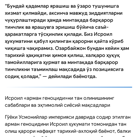
“Бундай қадамлар ярашиш ва ўзаро тушунишга
хизмат қилмайди, аксинча мавжуд зиддиятларни
чуқурлаштиради ҳамда минтақада барқарор
тинчлик ва ярашувга эришиш бўйича саъй-
ҳаракатларга тўсқинлик қилади. Биз Исроил
ҳукуматини қабул қилинган қарорни қайта кўриб
чиқишга чақирамиз. Озарбайжон бундан кейин ҳам
тарихий ҳақиқатни ҳимоя қилиш, халқаро ҳуқуқ
тамойилларига ҳурмат ва минтақада барқарор
тинчликни таъминлаш мақсадида ўз позициясига
содиқ қолади,” — дейилади баёнотда.
Исроил «арман геноциди»ни тан олинишининг
сабаблари ва эҳтимолий сиёсий мақсадлари
Гўёки Усмонийлар империяси даврида содир этилган
арман геноцидини Исроил ҳукумати томонидан тан
олиш қарори нафақат тарихий-ахлоқий баёнот, балки