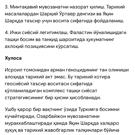
3. Минтақавий мувозанатни назорат қилиш. Тарихий
масалалардан Шарқий Ўртаер денгизи ва Яқин
Шарқда таъсир учун восита сифатида фойдаланиш.
4. Ички сиёсий легитимлаш. Фаластин йўналишидаги
ташқи босим ва танқид шароитида ҳукуматнинг
ахлоқий позициясини кўрсатиш.
Хулоса
Исроил томонидан арман геноцидининг тан олиниши
алоҳида тарихий акт эмас. Бу тарихий хотира
геосиёсий таъсир воситаси сифатида
қўлланиладиган комплекс ташқи сиёсат
стратегиясининг бир қисми ҳисобланади.
Ушбу қарор бир вақтнинг ўзида Туркияга босимни
кучайтиради, Озарбайжон мувозанатини
мураккаблаштиради ҳамда Яқин Шарқда халқаро
ҳуқуқ ва тарихий жавобгарлик талқинлари бўйича