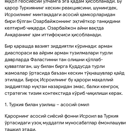
яққол геосиёсий ўлчамга эга қадам ҳисобланади. Бу
қарор Туркиянинг кескин реакциясини, шунингдек,
Исроилнинг минтақадаги асосий ҳамкорларидан
бири бўлган Озарбайжоннинг эҳтиёткор танқидини
келтириб чиқарди. Озарбайжон айни вақтда
Анқаранинг ҳам иттифоқчиси ҳисобланади.
Бир қарашда вазият зиддиятли кўринади: арман
диаспораси ва айрим арман тузилмалари турли
даврларда Фаластинни тан олишни қўллаб-
қувватлаган, шу билан бирга Қуддусда турли
жамоалар ўртасида баъзан кескин тўқнашувлар қайд
этилади. Бироқ Исроилнинг бу қарори маҳаллий
зиддиятлар нуқтаи назаридан эмас, балки кенгроқ
стратегик тизим контекстида кўриб чиқилиши керак.
1. Туркия билан узилиш – асосий омил
Қарорнинг асосий сиёсий фонни Исроил ва Туркия
ўртасидаги узоқ муддатли муносабатлар ёмонлашуви
ташкил этади.