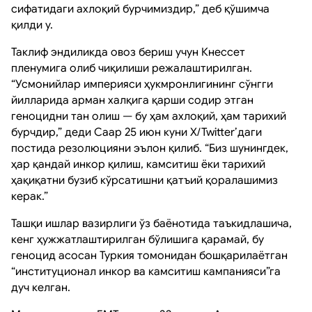
сифатидаги ахлоқий бурчимиздир,” деб қўшимча
қилди у.
Таклиф эндиликда овоз бериш учун Кнессет
пленумига олиб чиқилиши режалаштирилган.
“Усмонийлар империяси ҳукмронлигининг сўнгги
йилларида арман халқига қарши содир этган
геноцидни тан олиш — бу ҳам ахлоқий, ҳам тарихий
бурчдир,” деди Саар 25 июн куни X/Twitter’даги
постида резолюцияни эълон қилиб. “Биз шунингдек,
ҳар қандай инкор қилиш, камситиш ёки тарихий
ҳақиқатни бузиб кўрсатишни қатъий қоралашимиз
керак.”
Ташқи ишлар вазирлиги ўз баёнотида таъкидлашича,
кенг ҳужжатлаштирилган бўлишига қарамай, бу
геноцид асосан Туркия томонидан бошқарилаётган
“институционал инкор ва камситиш кампанияси”га
дуч келган.