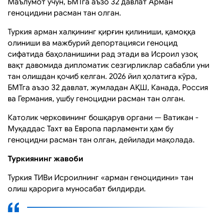
Маълумот учун, БМТга аъзо 32 давлат Арман
геноцидини расман тан олган.
Туркия арман халқининг қирғин қилиниши, қамоққа
олиниши ва мажбурий депортацияси геноцид
сифатида баҳоланишини рад этади ва Исроил узоқ
вақт давомида дипломатик сезгирликлар сабабли уни
тан олишдан қочиб келган. 2026 йил ҳолатига кўра,
БМТга аъзо 32 давлат, жумладан АҚШ, Канада, Россия
ва Германия, ушбу геноцидни расман тан олган.
Католик черковининг бошқарув органи — Ватикан -
Муқаддас Тахт ва Европа парламенти ҳам бу
геноцидни расман тан олган, дейилади мақолада.
Туркиянинг жавоби
Туркия ТИВи Исроилнинг «арман геноцидини» тан
олиш қарорига муносабат билдирди.