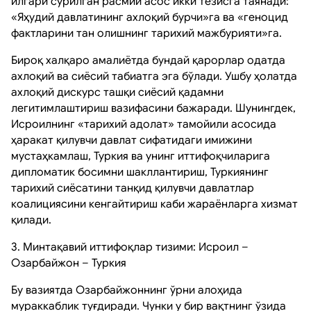
илгари сурилган расмий асос икки тезисга таянади:
«Яҳудий давлатининг ахлоқий бурчи»га ва «геноцид
фактларини тан олишнинг тарихий мажбурияти»га.
Бироқ халқаро амалиётда бундай қарорлар одатда
ахлоқий ва сиёсий табиатга эга бўлади. Ушбу ҳолатда
ахлоқий дискурс ташқи сиёсий қадамни
легитимлаштириш вазифасини бажаради. Шунингдек,
Исроилнинг «тарихий адолат» тамойили асосида
ҳаракат қилувчи давлат сифатидаги имижини
мустаҳкамлаш, Туркия ва унинг иттифоқчиларига
дипломатик босимни шакллантириш, Туркиянинг
тарихий сиёсатини танқид қилувчи давлатлар
коалициясини кенгайтириш каби жараёнларга хизмат
қилади.
3. Минтақавий иттифоқлар тизими: Исроил –
Озарбайжон – Туркия
Бу вазиятда Озарбайжоннинг ўрни алоҳида
мураккаблик туғдиради. Чунки у бир вақтнинг ўзида