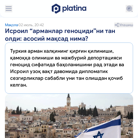
Улашиш
Мақола
02 июль, 20:42
Исроил “арманлар геноциди”ни тан
олди: асосий мақсад нима?
Туркия арман халқининг қирғин қилиниши,
қамоққа олиниши ва мажбурий депортацияси
геноцид сифатида баҳоланишини рад этади ва
Исроил узоқ вақт давомида дипломатик
сезгирликлар сабабли уни тан олишдан қочиб
келган.