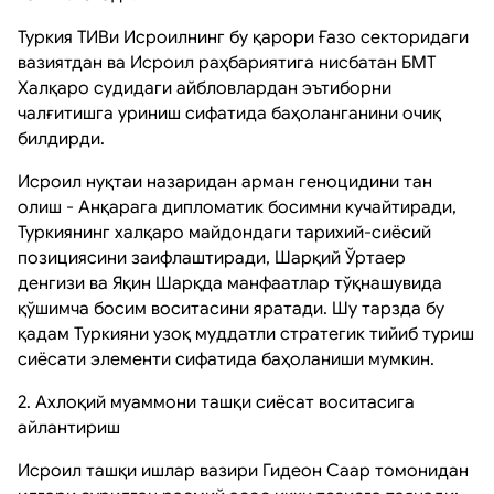
Туркия ТИВи Исроилнинг бу қарори Ғазо секторидаги
вазиятдан ва Исроил раҳбариятига нисбатан БМТ
Халқаро судидаги айбловлардан эътиборни
чалғитишга уриниш сифатида баҳоланганини очиқ
билдирди.
Исроил нуқтаи назаридан арман геноцидини тан
олиш - Анқарага дипломатик босимни кучайтиради,
Туркиянинг халқаро майдондаги тарихий-сиёсий
позициясини заифлаштиради, Шарқий Ўртаер
денгизи ва Яқин Шарқда манфаатлар тўқнашувида
қўшимча босим воситасини яратади. Шу тарзда бу
қадам Туркияни узоқ муддатли стратегик тийиб туриш
сиёсати элементи сифатида баҳоланиши мумкин.
2. Ахлоқий муаммони ташқи сиёсат воситасига
айлантириш
Исроил ташқи ишлар вазири Гидеон Саар томонидан