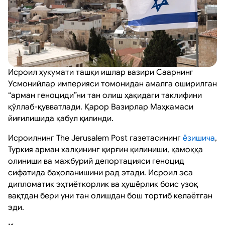
Исроил ҳукумати ташқи ишлар вазири Саарнинг
Усмонийлар империяси томонидан амалга оширилган
“арман геноциди”ни тан олиш ҳақидаги таклифини
қўллаб-қувватлади. Қарор Вазирлар Маҳкамаси
йиғилишида қабул қилинди.
Исроилнинг The Jerusalem Post газетасининг
ёзишича
,
Туркия арман халқининг қирғин қилиниши, қамоққа
олиниши ва мажбурий депортацияси геноцид
сифатида баҳоланишини рад этади. Исроил эса
дипломатик эҳтиёткорлик ва ҳушёрлик боис узоқ
вақтдан бери уни тан олишдан бош тортиб келаётган
эди.