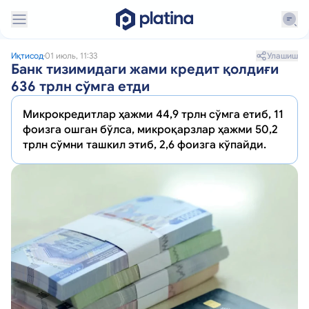
Улашиш
Иқтисод
01 июль, 11:33
Банк тизимидаги жами кредит қолдиғи
636 трлн сўмга етди
Микрокредитлар ҳажми 44,9 трлн сўмга етиб, 11
фоизга ошган бўлса, микроқарзлар ҳажми 50,2
трлн сўмни ташкил этиб, 2,6 фоизга кўпайди.