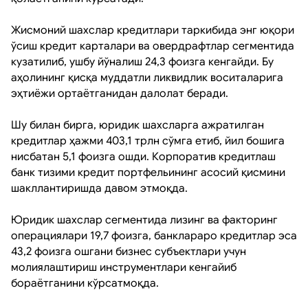
Жисмоний шахслар кредитлари таркибида энг юқори
ўсиш кредит карталари ва овердрафтлар сегментида
кузатилиб, ушбу йўналиш 24,3 фоизга кенгайди. Бу
аҳолининг қисқа муддатли ликвидлик воситаларига
эҳтиёжи ортаётганидан далолат беради.
Шу билан бирга, юридик шахсларга ажратилган
кредитлар ҳажми 403,1 трлн сўмга етиб, йил бошига
нисбатан 5,1 фоизга ошди. Корпоратив кредитлаш
банк тизими кредит портфельининг асосий қисмини
шакллантиришда давом этмоқда.
Юридик шахслар сегментида лизинг ва факторинг
операциялари 19,7 фоизга, банклараро кредитлар эса
43,2 фоизга ошгани бизнес субъектлари учун
молиялаштириш инструментлари кенгайиб
бораётганини кўрсатмоқда.