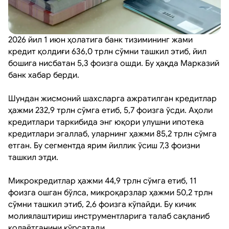
2026 йил 1 июн ҳолатига банк тизимининг жами
кредит қолдиғи 636,0 трлн сўмни ташкил этиб, йил
бошига нисбатан 5,3 фоизга ошди. Бу ҳақда Марказий
банк хабар берди.
Шундан жисмоний шахсларга ажратилган кредитлар
ҳажми 232,9 трлн сўмга етиб, 5,7 фоизга ўсди. Аҳоли
кредитлари таркибида энг юқори улушни ипотека
кредитлари эгаллаб, уларнинг ҳажми 85,2 трлн сўмга
етган. Бу сегментда ярим йиллик ўсиш 7,3 фоизни
ташкил этди.
Микрокредитлар ҳажми 44,9 трлн сўмга етиб, 11
фоизга ошган бўлса, микроқарзлар ҳажми 50,2 трлн
сўмни ташкил этиб, 2,6 фоизга кўпайди. Бу кичик
молиялаштириш инструментларига талаб сақланиб
қолаётганини кўрсатади.