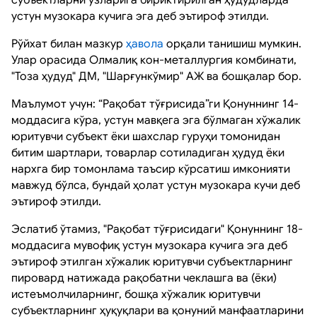
устун музокара кучига эга деб эътироф этилди.
Рўйхат билан мазкур
ҳавола
орқали танишиш мумкин.
Улар орасида Олмалиқ кон-металлургия комбинати,
"Тоза ҳудуд" ДМ, "Шарғункўмир" АЖ ва бошқалар бор.
Маълумот учун: “Рақобат тўғрисида”ги Қонуннинг 14-
моддасига кўра, устун мавқега эга бўлмаган хўжалик
юритувчи субъект ёки шахслар гуруҳи томонидан
битим шартлари, товарлар сотиладиган ҳудуд ёки
нархга бир томонлама таъсир кўрсатиш имконияти
мавжуд бўлса, бундай ҳолат устун музокара кучи деб
эътироф этилди.
Эслатиб ўтамиз, "Рақобат тўғрисидаги" Қонуннинг 18-
моддасига мувофиқ устун музокара кучига эга деб
эътироф этилган хўжалик юритувчи субъектларнинг
пировард натижада рақобатни чеклашга ва (ёки)
истеъмолчиларнинг, бошқа хўжалик юритувчи
субъектларнинг ҳуқуқлари ва қонуний манфаатларини