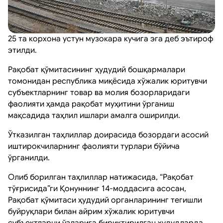
25 та корхона устун музокара кучига эга деб эътироф
этилди.
Рақобат қўмитасининг ҳудудий бошқармалари
томонидан республика миқёсида хўжалик юритувчи
субъектларнинг товар ва молия бозорларидаги
фаолияти ҳамда рақобат муҳитини ўрганиш
мақсадида таҳлил ишлари амалга оширилди.
Ўтказилган таҳлиллар доирасида бозордаги асосий
иштирокчиларнинг фаолияти турлари бўйича
ўрганилди.
Олиб борилган таҳлиллар натижасида, “Рақобат
тўғрисида”ги Қонуннинг 14-моддасига асосан,
Рақобат қўмитаси ҳудудий органларининг тегишли
буйруқлари билан айрим хўжалик юритувчи
субъектларни ўзларига бириктирилган ҳудудларда