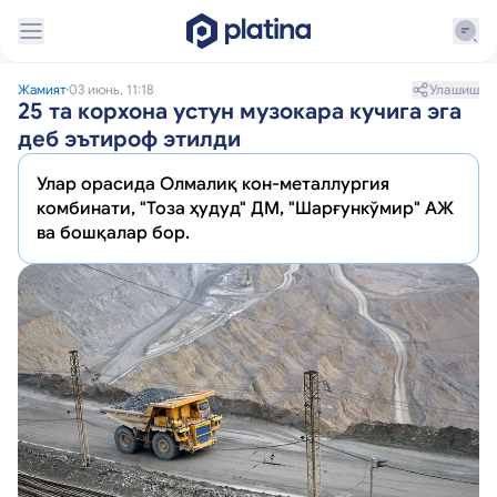
Улашиш
Жамият
03 июнь, 11:18
25 та корхона устун музокара кучига эга
деб эътироф этилди
Улар орасида Олмалиқ кон-металлургия
комбинати, "Тоза ҳудуд" ДМ, "Шарғункўмир" АЖ
ва бошқалар бор.