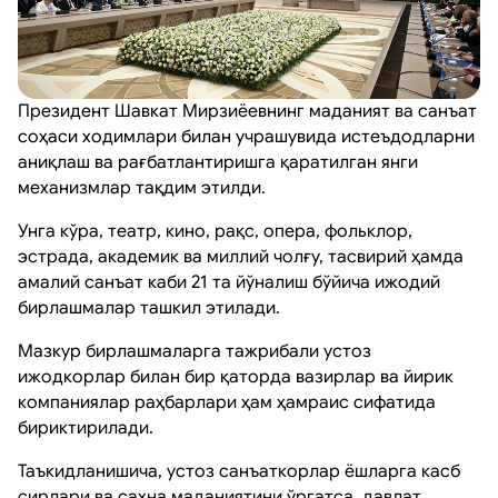
Президент Шавкат Мирзиёевнинг маданият ва санъат
соҳаси ходимлари билан учрашувида истеъдодларни
аниқлаш ва рағбатлантиришга қаратилган янги
механизмлар тақдим этилди.
Унга кўра, театр, кино, рақс, опера, фольклор,
эстрада, академик ва миллий чолғу, тасвирий ҳамда
амалий санъат каби 21 та йўналиш бўйича ижодий
бирлашмалар ташкил этилади.
Мазкур бирлашмаларга тажрибали устоз
ижодкорлар билан бир қаторда вазирлар ва йирик
компаниялар раҳбарлари ҳам ҳамраис сифатида
бириктирилади.
Таъкидланишича, устоз санъаткорлар ёшларга касб
сирлари ва саҳна маданиятини ўргатса, давлат