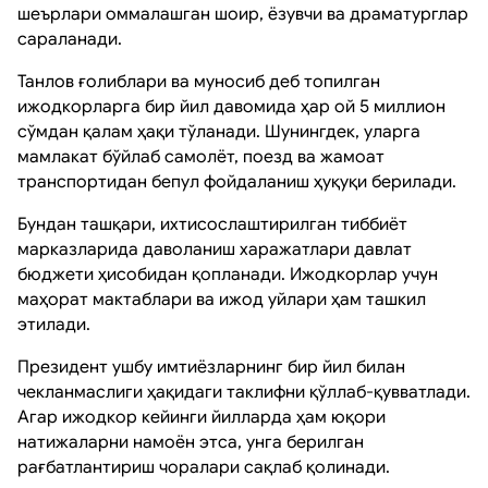
шеърлари оммалашган шоир, ёзувчи ва драматурглар
сараланади.
Танлов ғолиблари ва муносиб деб топилган
ижодкорларга бир йил давомида ҳар ой 5 миллион
сўмдан қалам ҳақи тўланади. Шунингдек, уларга
мамлакат бўйлаб самолёт, поезд ва жамоат
транспортидан бепул фойдаланиш ҳуқуқи берилади.
Бундан ташқари, ихтисослаштирилган тиббиёт
марказларида даволаниш харажатлари давлат
бюджети ҳисобидан қопланади. Ижодкорлар учун
маҳорат мактаблари ва ижод уйлари ҳам ташкил
этилади.
Президент ушбу имтиёзларнинг бир йил билан
чекланмаслиги ҳақидаги таклифни қўллаб-қувватлади.
Агар ижодкор кейинги йилларда ҳам юқори
натижаларни намоён этса, унга берилган
рағбатлантириш чоралари сақлаб қолинади.