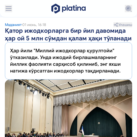
Улашиш
Маданият
01 июнь, 16:18
Қатор ижодкорларга бир йил давомида
ҳар ой 5 млн сўмдан қалам ҳақи тўланади
Ҳар йили "Миллий ижодкорлар қурултойи"
ўтказилади. Унда ижодий бирлашмаларнинг
йиллик фаолияти сарҳисоб қилиниб, энг яхши
натижа кўрсатган ижодкорлар тақдирланади.