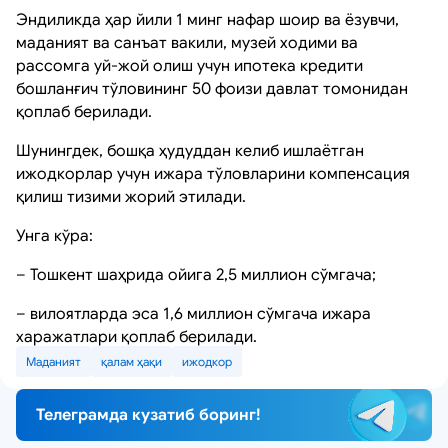
Эндиликда ҳар йили 1 минг нафар шоир ва ёзувчи,
маданият ва санъат вакили, музей ходими ва
рассомга уй-жой олиш учун ипотека кредити
бошланғич тўловининг 50 фоизи давлат томонидан
қоплаб берилади.
Шунингдек, бошқа ҳудуддан келиб ишлаётган
ижодкорлар учун ижара тўловларини компенсация
қилиш тизими жорий этилади.
Унга кўра:
– Тошкент шаҳрида ойига 2,5 миллион сўмгача;
– вилоятларда эса 1,6 миллион сўмгача ижара
харажатлари қоплаб берилади.
Маданият
қалам ҳақи
ижодкор
Телеграмда кузатиб боринг!