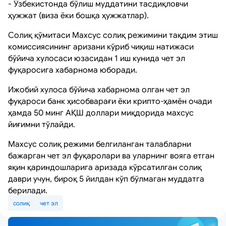
- Ўзбекистонда бўлиш муддатини тасдиқловчи
ҳужжат (виза ёки бошқа ҳужжатлар).
Солиқ қўмитаси Махсус солиқ режимини тақдим этиш
комиссиясининг аризани кўриб чиқиш натижаси
бўйича хулосаси юзасидан 1 иш кунида чет эл
фуқаросига хабарнома юборади.
Ижобий хулоса бўйича хабарнома олган чет эл
фуқароси банк ҳисобварағи ёки крипто-ҳамён очади
ҳамда 50 минг АҚШ доллари миқдорида махсус
йиғимни тўлайди.
Махсус солиқ режими белгиланган талабларни
бажарган чет эл фуқаролари ва уларнинг вояга етган
яқин қариндошларига аризада кўрсатилган солиқ
даври учун, бироқ 5 йилдан кўп бўлмаган муддатга
берилади.
солиқ
чет эл