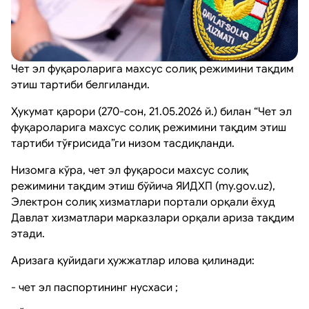
Чет эл фуқароларига махсус солиқ режимини тақдим
этиш тартиби белгиланди.
Ҳукумат қарори (270-сон, 21.05.2026 й.) билан “Чет эл
фуқароларига махсус солиқ режимини тақдим этиш
тартиби тўғрисида”ги низом тасдиқланди.
Низомга кўра, чет эл фуқароси махсус солиқ
режимини тақдим этиш бўйича ЯИДХП (my.gov.uz),
Электрон солиқ хизматлари портали орқали ёхуд
Давлат хизматлари марказлари орқали ариза тақдим
этади.
Аризага қуйидаги ҳужжатлар илова қилинади:
- чет эл паспортининг нусхаси ;