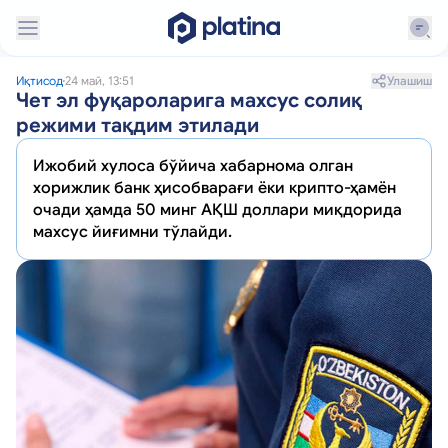
Улашиш
Иқтисод
24 май, 13:51
Чет эл фуқароларига махсус солиқ
режими тақдим этилади
Ижобий хулоса бўйича хабарнома олган
хорижлик банк ҳисобварағи ёки крипто-ҳамён
очади ҳамда 50 минг АҚШ доллари миқдорида
махсус йиғимни тўлайди.