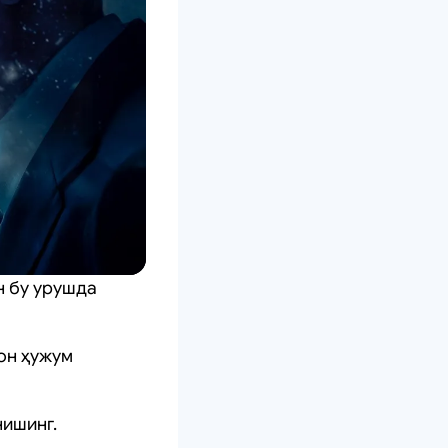
н бу урушда
мон ҳужум
нишинг.