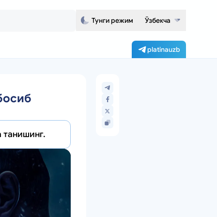
Тунги режим
Ўзбекча
platinauzb
 босиб
а танишинг.