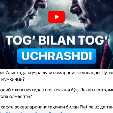
инг Аляскадаги учрашуви самарасиз якунланди. Пути
и мумкинми?
осиб олиш ниятидан воз кечгани йўқ. Лекин нега ҳа
топа олмаяпти?
ҳафта воқеаларининг таҳлили билан Platina.uz'да та