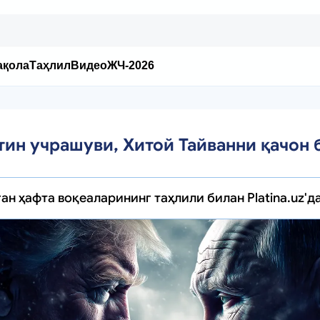
ақола
Таҳлил
Видео
ЖЧ-2026
тин учрашуви, Хитой Тайванни қачон
ан ҳафта воқеаларининг таҳлили билан Platina.uz'д