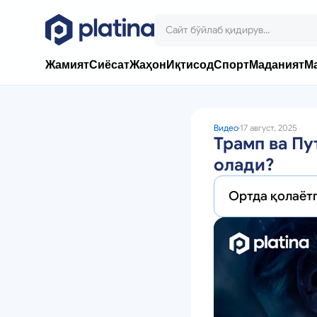
Жамият
Сиёсат
Жаҳон
Иқтисод
Спорт
Маданият
М
Видео
17 август, 2025
Трамп ва Пу
олади?
Ортда қолаётг