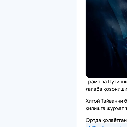
Трамп ва Путинн
ғалаба қозониш
Хитой Тайванни б
қилишга журъат 
Ортда қолаётган 