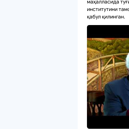
маҳалласида туғи
институтини там
қабул қилинган.