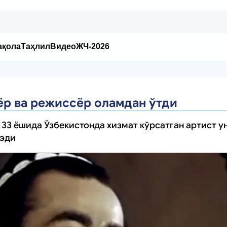
ақола
Таҳлил
Видео
ЖЧ-2026
ёр ва режиссёр оламдан ўтди
 33 ёшида Ўзбекистонда хизмат кўрсатган артист у
 эди