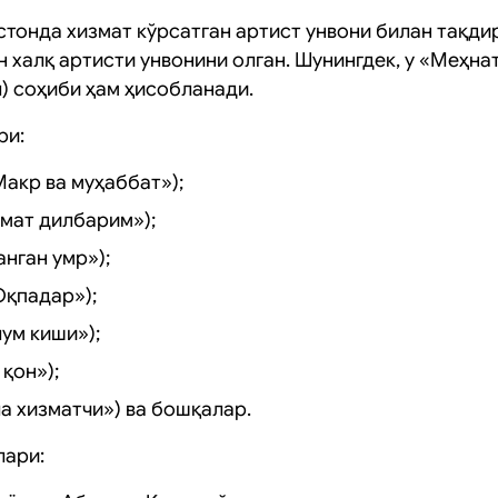
тонда хизмат кўрсатган артист унвони билан тақдир
н халқ артисти унвонини олган. Шунингдек, у «Меҳн
) соҳиби ҳам ҳисобланади.
ри:
акр ва муҳаббат»);
мат дилбарим»);
нган умр»);
Оқпадар»);
ум киши»);
 қон»);
ла хизматчи») ва бошқалар.
лари: