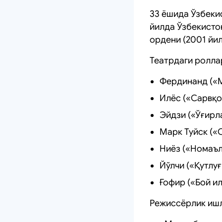
33 ёшида Ўзбекис
йилда Ўзбекисто
ордени (2001 йил
Театрдаги ролла
Фердинанд («М
Илёс («Сарвқо
Эйдзи («Ўғирла
Марк Туйск («
Ниёз («Номаъл
Йўлчи («Қутлуғ
Ғофир («Бой и
Режиссёрлик иш