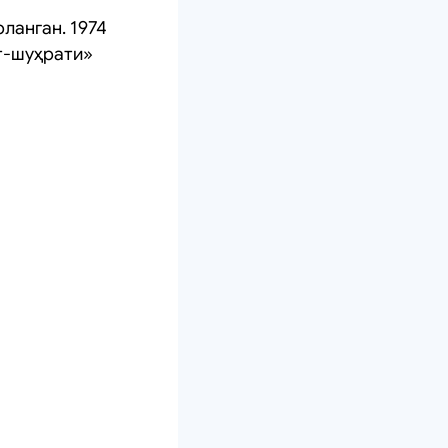
ланган. 1974
ат-шуҳрати»