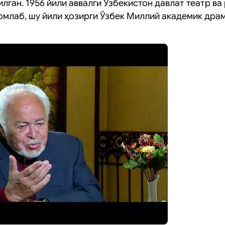
лган. 1956 йили аввалги Ўзбекистон давлат театр в
омлаб, шу йили ҳозирги Ўзбек Миллий академик драм