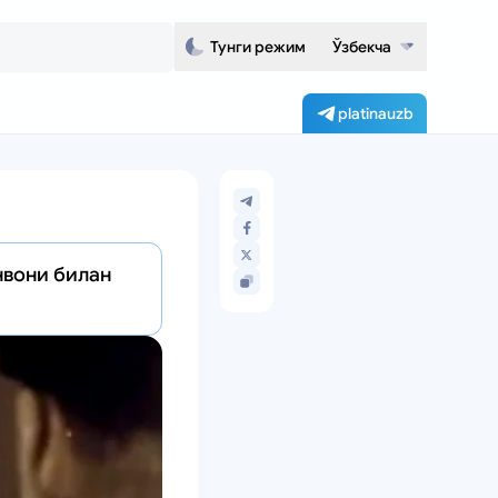
Тунги режим
Ўзбекча
platinauzb
нвони билан