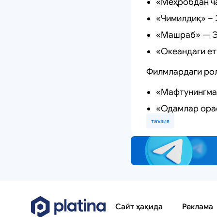
«Меҳробдан ч
«Чимилдиқ» – 
«Машраб» — Э
«Океандаги ет
Филмлардаги ро
«Мафтунингма
«Одамлар орас
таъзия
Сайт ҳақида
Реклама