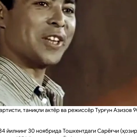
артисти, таниқли актёр ва режиссёр Турғун Азизов 
934 йилнинг 30 ноябрида Тошкентдаги Сарёғчи (ҳози