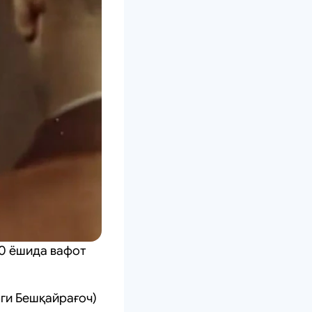
90 ёшида вафот
рги Бешқайрағоч)