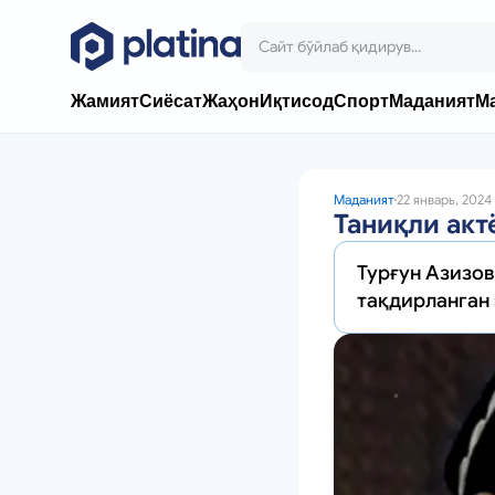
Жамият
Сиёсат
Жаҳон
Иқтисод
Спорт
Маданият
М
Маданият
22 январь, 2024
Таниқли акт
Турғун Азизов
тақдирланган