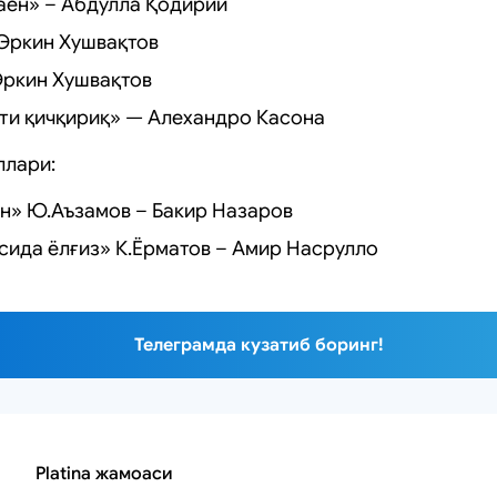
аён» – Абдулла Қодирий
Эркин Хушвақтов
ркин Хушвақтов
ти қичқириқ» — Алехандро Касона
ллари:
н» Ю.Аъзамов – Бакир Назаров
ида ёлғиз» К.Ёрматов – Амир Насрулло
Телеграмда кузатиб боринг!
Platina жамоаси