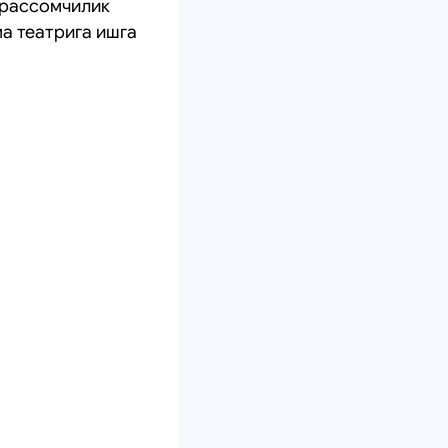
а рассомчилик
а театрига ишга