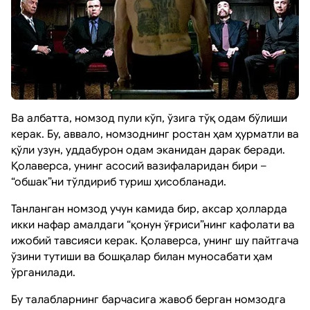
Ва албатта, номзод пули кўп, ўзига тўқ одам бўлиши
керак. Бу, аввало, номзоднинг ростан ҳам ҳурматли ва
қўли узун, уддабурон одам эканидан дарак беради.
Қолаверса, унинг асосий вазифаларидан бири –
“обшак”ни тўлдириб туриш ҳисобланади.
Танланган номзод учун камида бир, аксар ҳолларда
икки нафар амалдаги “қонун ўғриси”нинг кафолати ва
ижобий тавсияси керак. Қолаверса, унинг шу пайтгача
ўзини тутиши ва бошқалар билан муносабати ҳам
ўрганилади.
Бу талабларнинг барчасига жавоб берган номзодга