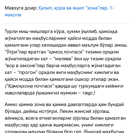
Мавзуга доир:
Қизил, қора ва яшил “зона”лар. 1-
мақола
Турли миш-мишларга кўра, ҳукми ўқилиб, қамоққа
жўнатилган маҳбусларнинг қайси модда билан
қамалгани улар келишидан аввал маълум бўлар эмиш.
“Ўғри”лар яратган “қамоқ почтаси” тизими орқали
жўнатиладиган хат – “малява” ёки шу тизим орқали
“вор в законе”лар барча маҳбусларга жўнатадиган
хат – “прогон” орқали янги маҳбуснинг кимлиги ва
қайси модда билан қамалгани ошкор этилар экан
.
(“Қамоқхона почтаси” ҳақида шу туркумдаги кейинги
мақолаларда ўқишингиз мумкин – таҳр.)
Аммо ҳамма зона ва ҳамма давлатларда ҳам бундай
бўлади, дейиш нотўғри. Лекин жинсий зўрлаш,
айниқса, вояга етмаганларни зўрлаш билан қамалган
маҳбуслар ҳар қанча яширмасин, унинг кимлиги
олдиндан маълум бўлиши бор гап. (Бундай маҳбусни