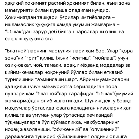
ҳақиқий ҳокимият расмий ҳокимият билан, яъни зона
маъмурияти билан кураша оладиган кучдир.
Ҳокимиятдан ташқари, ўғрилар имтиёзларга –
ишламаслик ҳуқуқига ҳамда умумий жамғарма –
“обшак”дан зарур деб билган нарсаларни олиш ва
сақлаш ҳуқуқига эга.
“Блатной”ларнинг масъулиятлари ҳам бор. Улар “қора
зона”ни “грит” қилиш (яъни “иситиш”, “мойлаш”) учун
озиқ-овқат, чой, тамаки, арақ, гиёҳванд моддалар ва
кийим-кечаклар ноқонуний йўллар билан етказиб
турилишини таъминлаши шарт. Айрим муаммоларни
ҳал қилиш учун маъмуриятга бериладиган пора
пуллари ҳам “блатной”лар тарафидан “обшак”(умумий
жамғарма)дан олиб ишлатилади. Шунингдек, у бошқа
маҳкумлар ўртасида юзага келадиган низоларни ҳал
қилишга ва умуман улар ўртасида ҳеч қандай
тўқнашувларга йўл қўймасликка, маҳбусларнинг
ноҳақ жазоланиши, “обиженний” ва “опушенний”
даражасига тушириб қўйилишининг олдини олишга