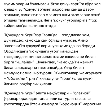
муаммоларни ёзилмаган “ўғри қонунлари”га кўра ҳал
қилади. Бу “қонунлар”нинг ижросини ҳамда давом
этишини, жиноятчилар оламига янги аъзоларни жалб
этишни таъминлайди. Янги “қонун” ўғриларига “тож
кийдириш”да иштирок этади.
“Қонундаги ўғри”лар “воля”да – озодликда ҳам,
шунингдек, қамоқда ҳам бўлиши мумкин. Аммо
“лавозим”га ҳақиқий киришуви қамоқда юз беради.
Озодликдаги “қонундаги ўғри” қамоқдан
ташқаридаги жиноятчилик олами вакиллари билан
бирга “ишлайди”. Шунингдек, “қамоқда”ги жамият
билан алоқаларни таъминлайди. Улар билан
маълумот алмашиб туради. Жиноятчилар жамғармаси
– “обшак”ни “грить” қилиш учун “грив” (улуш пули)
йиғишга раҳбарлик қилади.
“Қонундаги ўғри” элита маҳбуслари – “блатной”
ўғрилар орасидан танланади ва турли тавсия ва
рухсатлардан ўтган номзодга “коронация” маросими