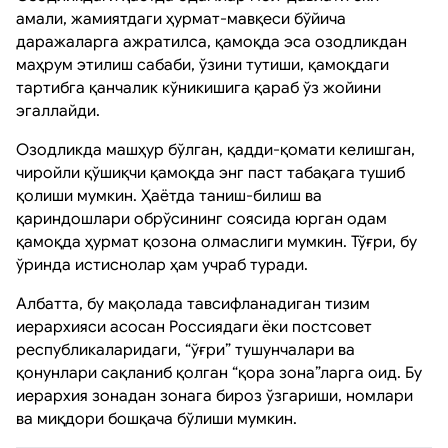
амали, жамиятдаги ҳурмат-мавқеси бўйича
даражаларга ажратилса, қамоқда эса озодликдан
маҳрум этилиш сабаби, ўзини тутиши, қамоқдаги
тартибга қанчалик кўникишига қараб ўз жойини
эгаллайди.
Озодликда машҳур бўлган, қадди-қомати келишган,
чиройли қўшиқчи қамоқда энг паст табақага тушиб
қолиши мумкин. Ҳаётда таниш-билиш ва
қариндошлари обрўсининг соясида юрган одам
қамоқда ҳурмат қозона олмаслиги мумкин. Тўғри, бу
ўринда истиснолар ҳам учраб туради.
Албатта, бу мақолада тавсифланадиган тизим
иерархияси асосан Россиядаги ёки постсовет
республикаларидаги, “ўғри” тушунчалари ва
қонунлари сақланиб қолган “қора зона”ларга оид. Бу
иерархия зонадан зонага бироз ўзгариши, номлари
ва миқдори бошқача бўлиши мумкин.