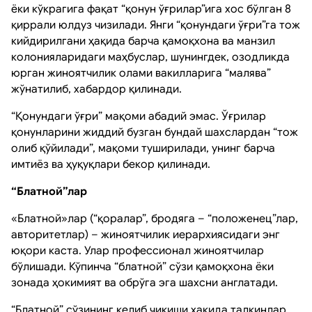
ёки кўкрагига фақат “қонун ўғрилар”ига хос бўлган 8
қиррали юлдуз чизилади. Янги “қонундаги ўғри”га тож
кийдирилгани ҳақида барча қамоқхона ва манзил
колонияларидаги маҳбуслар, шунингдек, озодликда
юрган жиноятчилик олами вакилларига “малява”
жўнатилиб, хабардор қилинади.
“Қонундаги ўғри” мақоми абадий эмас. Ўғрилар
қонунларини жиддий бузган бундай шахслардан “тож
олиб қўйилади”, мақоми туширилади, унинг барча
имтиёз ва ҳуқуқлари бекор қилинади.
“Блатной”лар
«Блатной»лар (“қоралар”, бродяга – “положенец”лар,
авторитетлар) – жиноятчилик иерархиясидаги энг
юқори каста. Улар профессионал жиноятчилар
бўлишади. Кўпинча “блатной” сўзи қамоқхона ёки
зонада ҳокимият ва обрўга эга шахсни англатади.
“Блатной” сўзининг келиб чиқиши ҳақида талқинлар