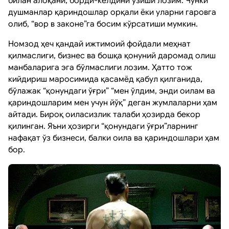
билан алоқани, борди-келдини узиши лозим. Чунки
душманлар қариндошлар орқали ёки уларни гаровга
олиб, “вор в законе”га босим кўрсатиши мумкин.
Номзод ҳеч қандай ижтимоий фойдали меҳнат
қилмаслиги, бизнес ва бошқа қонуний даромад олиш
манбаларига эга бўлмаслиги лозим. Ҳатто тож
кийдириш маросимида қасамёд қабул қилганида,
бўлажак “қонундаги ўғри” “мен ўлдим, энди оилам ва
қариндошларим мен учун йўқ” деган жумлаларни ҳам
айтади. Бироқ оиласизлик талаби ҳозирда бекор
қилинган. Яъни ҳозирги “қонундаги ўғри”ларнинг
нафақат ўз бизнеси, балки оила ва қариндошлари ҳам
бор.