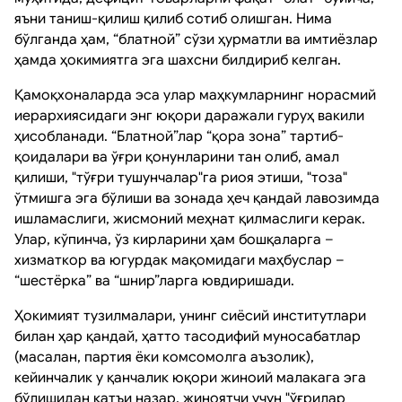
яъни таниш-қилиш қилиб сотиб олишган. Нима
бўлганда ҳам, “блатной” сўзи ҳурматли ва имтиёзлар
ҳамда ҳокимиятга эга шахсни билдириб келган.
Қамоқхоналарда эса улар маҳкумларнинг норасмий
иерархиясидаги энг юқори даражали гуруҳ вакили
ҳисобланади. “Блатной”лар “қора зона” тартиб-
қоидалари ва ўғри қонунларини тан олиб, амал
қилиши, "тўғри тушунчалар"га риоя этиши, "тоза"
ўтмишга эга бўлиши ва зонада ҳеч қандай лавозимда
ишламаслиги, жисмоний меҳнат қилмаслиги керак.
Улар, кўпинча, ўз кирларини ҳам бошқаларга –
хизматкор ва югурдак мақомидаги маҳбуслар –
“шестёрка” ва “шнир”ларга ювдиришади.
Ҳокимият тузилмалари, унинг сиёсий институтлари
билан ҳар қандай, ҳатто тасодифий муносабатлар
(масалан, партия ёки комсомолга аъзолик),
кейинчалик у қанчалик юқори жиноий малакага эга
бўлишидан қатъи назар, жиноятчи учун "ўғрилар