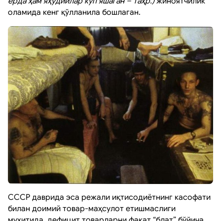
ерда ҳам яҳудийлар кўп яшаган – таҳр.)
жиноятчилик
оламида кенг қўлланила бошлаган.
СССР даврида эса режали иқтисодиётнинг касофати
билан доимий товар-маҳсулот етишмаслиги
муҳитида, дефицит товарларни фақат “блат” бўйича,