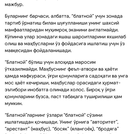
мажбур.
Буларнинг барчаси, албатта, “блатной” учун зонада
тартиб ўрнатиш билан шуғулланиши унинг шахсий
манфаатларидан муҳимроқ эканини англатмайди.
Кўпинча улар зонадаги яшаш шароитларини яхшилаб
олиш ва маҳбусларни ўз фойдасига ишлатиш учун ўз
мавқесидан фойдаланишади.
“Блатной” бўлиш учун алоҳида маросим
ўтказилмайди. Маҳбуснинг феъл-атвори ва ҳаёти
ҳамда мафкураси, ўғри қонунларига садоқати ва унга
мос ҳаёт кечириши, маҳбуслар орасидаги ҳурмат-
эътибори инобатга олинади холос. Бироқ у ўғри
қонунларини бузса, паст табақага туширилиши ҳам
мумкин.
“Блатной”ларнинг ўзлари "блатной" сўзини
ишлатишдан қочишади. Унинг ўрнига “авторитет”,
“арестант” (маҳбус), “босяк” (ялангоёқ), “бродяга”