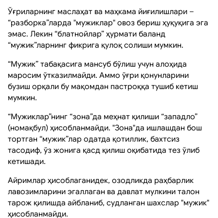
Ўғриларнинг маслаҳат ва маҳкама йиғилишлари –
“разборка”ларда "мужиклар" овоз бериш ҳуқуқига эга
эмас. Лекин “блатнойлар” ҳурмати баланд
“мужик”ларнинг фикрига қулоқ солиши мумкин.
“Мужик” табақасига мансуб бўлиш учун алоҳида
маросим ўтказилмайди. Аммо ўғри қонунларини
бузиш орқали бу мақомдан пастроққа тушиб кетиш
мумкин.
“Мужиклар”нинг “зона”да меҳнат қилиши “западло”
(номақбул) ҳисобланмайди. "Зона"да ишлашдан бош
тортган “мужик”лар одатда қотиллик, бахтсиз
тасодиф, ўз жонига қасд қилиш оқибатида тез ўлиб
кетишади.
Айримлар ҳисоблаганидек, озодликда раҳбарлик
лавозимларини эгаллаган ва давлат мулкини талон
тарож қилишда айбланиб, судланган шахслар "мужик"
ҳисобланмайди.