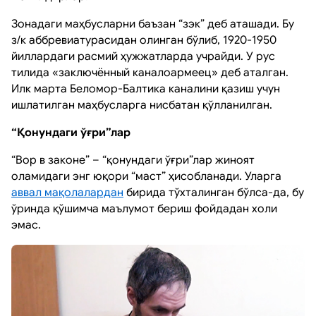
Зонадаги маҳбусларни баъзан “зэк” деб аташади. Бу
з/к аббревиатурасидан олинган бўлиб, 1920-1950
йиллардаги расмий ҳужжатларда учрайди. У рус
тилида «заключённый каналоармеец» деб аталган.
Илк марта Беломор-Балтика каналини қазиш учун
ишлатилган маҳбусларга нисбатан қўлланилган.
“Қонундаги ўғри”лар
“Вор в законе” – “қонундаги ўғри”лар жиноят
оламидаги энг юқори “маст” ҳисобланади. Уларга
аввал мақолалардан
бирида тўхталинган бўлса-да, бу
ўринда қўшимча маълумот бериш фойдадан холи
эмас.