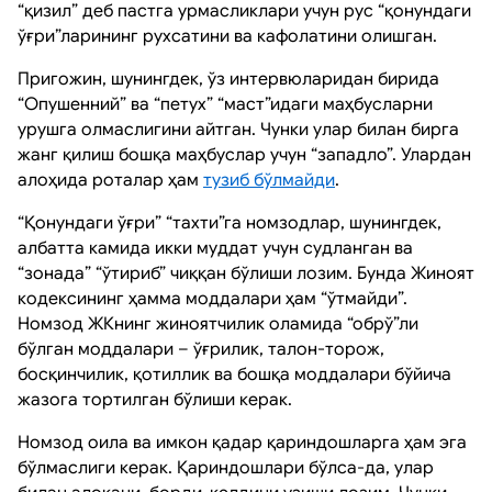
“қизил” деб пастга урмасликлари учун рус “қонундаги
ўғри”ларининг рухсатини ва кафолатини олишган.
Пригожин, шунингдек, ўз интервюларидан бирида
“Опушенний” ва “петух” “маст”идаги маҳбусларни
урушга олмаслигини айтган. Чунки улар билан бирга
жанг қилиш бошқа маҳбуслар учун “западло”. Улардан
алоҳида роталар ҳам
тузиб бўлмайди
.
“Қонундаги ўғри” “тахти”га номзодлар, шунингдек,
албатта камида икки муддат учун судланган ва
“зонада” “ўтириб” чиққан бўлиши лозим. Бунда Жиноят
кодексининг ҳамма моддалари ҳам “ўтмайди”.
Номзод ЖКнинг жиноятчилик оламида “обрў”ли
бўлган моддалари – ўғрилик, талон-торож,
босқинчилик, қотиллик ва бошқа моддалари бўйича
жазога тортилган бўлиши керак.
Номзод оила ва имкон қадар қариндошларга ҳам эга
бўлмаслиги керак. Қариндошлари бўлса-да, улар