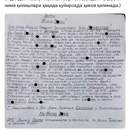
нима қилишлари ҳақида қуйироқда ҳикоя қилинади.)