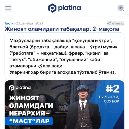
Улашиш
Таҳлил
23 декабрь, 2023
Жиноят оламидаги табақалар. 2-мақола
Маҳбусларни табақалашда “қонундаги ўғри”,
блатной (бродяга – дайди, шпана – ўғри) мужик,
(“работяга” – меҳнаткаш), фраер, “қизил” ва
“петух”, “обиженний”, “опушенний” каби
атамаларни қўллашади.
Уларнинг ҳар бирига алоҳида тўхталиб ўтамиз.