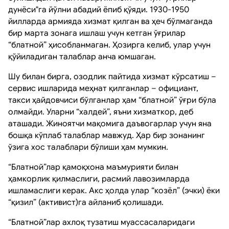
дунёси"га йўлни абадий ёпиб қўяди. 1930-1950
йилларда армияда хизмат қилган ва ҳеч бўлмаганда
бир марта зонага ишлаш учун кетган ўғрилар
“блатной” ҳисобланмаган. Ҳозирга келиб, улар учун
қўйиладиган талаблар анча юмшаган.
Шу билан бирга, озодлик пайтида хизмат кўрсатиш –
сервис ишларида меҳнат қилганлар – официант,
такси ҳайдовчиси бўлганлар ҳам “блатной” ўғри бўла
олмайди. Уларни “халдей”, яъни хизматкор, деб
аташади. Жиноятчи мақомига даъвогарлар учун яна
бошқа кўплаб талаблар мавжуд. Ҳар бир зонанинг
ўзига хос талаблари бўлиши ҳам мумкин.
“Блатной”лар қамоқхона маъмурияти билан
ҳамкорлик қилмаслиги, расмий лавозимларда
ишламаслиги керак. Акс ҳолда улар “козёл” (эчки) ёки
“қизил” (активист)га айланиб қолишади.
“Блатной”лар ахлоқ тузатиш муассасаларидаги