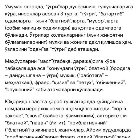
Умуман олганда, “ўғри”лар дунёсининг тушунчаларига
кўра, инсонлар асосан 3 турга: “тўғри”, “батартиб”
одамларга – яъни “блатной”ларга, “мусор”ларга
(собиқ милиция ходимлари) ва қолган одамларга
бўлинади. Ўғрилар қолганларнинг (яъни жиноятчи
бўлмаганларнинг) мулки ва жонига дахл қилишса ҳам,
ўзларини “одам”ва “тўғри” деб аташади.
Маҳбусларни “маст”(табақа, даража)сига кўра
табақалашда эса “қонундаги ўғри”, блатной (бродяга
– дайди, шпана – ўғри) мужик, (“работяга” –
меҳнаткаш), фраер, “қизил” ва “петух”, “обиженний”,
“опушенний” каби атамаларни қўллашади.
Юқоридан пастга қараб тушган ҳолда қуйидагича
номдаги иерархик номлаш ҳам қўлланилади: “вор в
законе”, “свояк” (қайноға, ўзимизники), авторитетли
“блатной”, “пацан” (йигит), “приблатненний”
(“блатной”га яқинлар), жангчилар. Айрим ҳудудларда
“приблатненний”ларни фраер, оддий “блатной”ларни