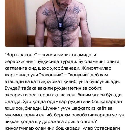
“Вор в законе” – жиноятчилик оламидаги
иерархиянинг чўққисида туради. Бу оламнинг элита
қатламига оид шахс ҳисобланади. Жиноятчилар
жаргонида уни “законник” – “қонунчи” деб ҳам
аташади ва қаттиқ ҳурмат қилиб, унга бўйсунишади.
Бундай табақа вакили руҳан метин ва собит,
аксарияти эса теран ақл ва кенг билим эгаси бўлади
одатда. Ҳар ҳолда одамлар руҳиятини бошқалардан
яхшироқ билади. Шунинг учун шафқатсиз ҳаёт ва
муаммоларини енгиб, бераҳм рақобатчилардан устун
чиққан ҳолда шу даражага эриша олган.У
жиноятчилар оламини бошқаради, улар ўртасидаги