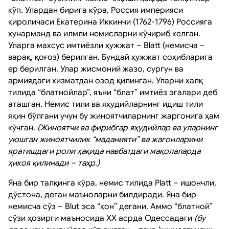
кўп. Улардан бирига кўра, Россия империяси
қироличаси Екатерина Иккинчи (1762-1796) Россияга
ҳунарманд ва илмли немисларни кўчириб келган.
Уларга махсус имтиёзли ҳужжат – Blatt (немисча –
варақ, қоғоз) берилган. Бундай ҳужжат соҳибларига
ер берилган. Улар жисмоний жазо, сургун ва
армиядаги хизматдан озод қилинган. Уларни халқ
тилида “блатнойлар”, яъни “блат” имтиёз эгалари деб
аташган. Немис тили ва яҳудийларнинг идиш тили
яқин бўлгани учун бу жиноятчиларнинг жаргонига ҳам
кўчган.
(Жиноятчи ва фирибгар яҳудийлар ва уларнинг
уюшган жиноятчилик “маданияти” ва жагонларини
яратишдаги роли ҳақида навбатдаги мақолаларда
ҳикоя қилинади – таҳр.)
Яна бир талқинга кўра, немис тилида Platt – ишончли,
дўстона, деган маъноларни билдиради. Яна бир
немисча сўз – Blut эса “қон” дегани. Аммо “блатной”
сўзи ҳозирги маъносида XX асрда Одессадаги
(бу