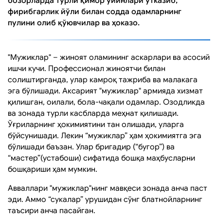
бозорларда турли қимор ўйинлари ўтказиб,
фирибгарлик йўли билан содда одамларнинг
пулини олиб қўювчилар ва ҳоказо.
"Мужиклар" – жиноят оламининг аскарлари ва асосий
ишчи кучи. Профессионал жиноятчи билан
солиштирганда, улар камроқ тажриба ва малакага
эга бўлишади. Аксарият "мужиклар" армияда хизмат
қилишган, оилали, бола-чақали одамлар. Озодликда
ва зонада турли касбларда меҳнат қилишади.
Ўғриларнинг ҳокимиятини тан олишади, уларга
бўйсунишади. Лекин “мужиклар” ҳам ҳокимиятга эга
бўлишади баъзан. Улар бригадир (“бугор”) ва
“мастер”(устабоши) сифатида бошқа маҳбусларни
бошқариши ҳам мумкин.
Авваллари "мужиклар"нинг мавқеси зонада анча паст
эди. Аммо “сукалар” урушидан сўнг блатнойларнинг
таъсири анча пасайган.