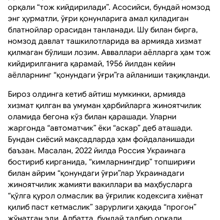
орқали “тож кийдирилади”. Асосийси, бундай номзод
энг ҳурматли, ўғри қонунларига амал қиладиган
блатнойлар орасидан танланади. Шу билан бирга,
номзод давлат ташкилотларида ва армияда хизмат
қилмаган бўлиши лозим. Авваллари аёлларга ҳам тож
кийдирилганига қарамай, 1956 йилдан кейин
аёлларнинг “қонундаги ўғри”га айланиши тақиқланди.
Бироз олдинга кетиб айтиш мумкинки, армияда
хизмат қилган ва умуман ҳарбийларга жиноятчилик
оламида бегона кўз билан қарашади. Уларни
жаргонда “автоматчик” ёки “аскар” деб аташади.
Бундан сиёсий мақсадларда ҳам фойдаланишади
баъзан. Масалан, 2022 йилда Россия Украинага
бостириб кирганида, “кимларнингдир” топшириғи
билан айрим “қонундаги ўғри”лар Украинадаги
жиноятчилик жамияти вакиллари ва маҳбусларга
“қўлга қурол олмаслик ва ўғрилик кодексига хиёнат
қилиб паст кетмаслик” зарурлиги ҳақида “прогон”
жўнатган эди. Албатта, бундай тадбир орқали