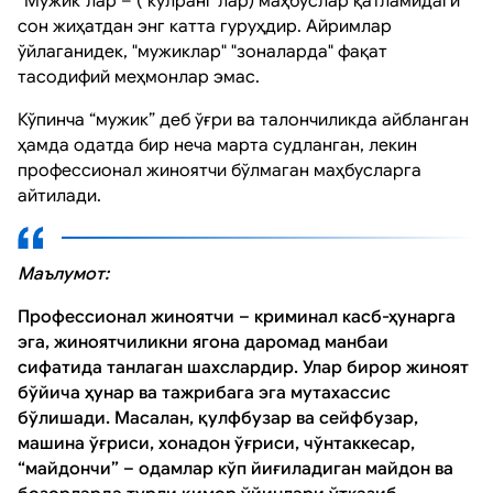
“Мужик”лар – ("кулранг"лар) маҳбуслар қатламидаги
сон жиҳатдан энг катта гуруҳдир. Айримлар
ўйлаганидек, "мужиклар" "зоналарда" фақат
тасодифий меҳмонлар эмас.
Кўпинча “мужик” деб ўғри ва талончиликда айбланган
ҳамда одатда бир неча марта судланган, лекин
профессионал жиноятчи бўлмаган маҳбусларга
айтилади.
Маълумот:
Профессионал жиноятчи – криминал касб-ҳунарга
эга, жиноятчиликни ягона даромад манбаи
сифатида танлаган шахслардир. Улар бирор жиноят
бўйича ҳунар ва тажрибага эга мутахассис
бўлишади. Масалан, қулфбузар ва сейфбузар,
машина ўғриси, хонадон ўғриси, чўнтаккесар,
“майдончи” – одамлар кўп йиғиладиган майдон ва