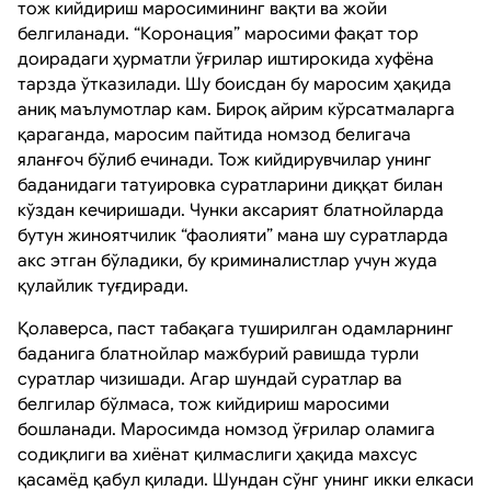
тож кийдириш маросимининг вақти ва жойи
белгиланади. “Коронация” маросими фақат тор
доирадаги ҳурматли ўғрилар иштирокида хуфёна
тарзда ўтказилади. Шу боисдан бу маросим ҳақида
аниқ маълумотлар кам. Бироқ айрим кўрсатмаларга
қараганда, маросим пайтида номзод белигача
яланғоч бўлиб ечинади. Тож кийдирувчилар унинг
баданидаги татуировка суратларини диққат билан
кўздан кечиришади. Чунки аксарият блатнойларда
бутун жиноятчилик “фаолияти” мана шу суратларда
акс этган бўладики, бу криминалистлар учун жуда
қулайлик туғдиради.
Қолаверса, паст табақага туширилган одамларнинг
баданига блатнойлар мажбурий равишда турли
суратлар чизишади. Агар шундай суратлар ва
белгилар бўлмаса, тож кийдириш маросими
бошланади. Маросимда номзод ўғрилар оламига
содиқлиги ва хиёнат қилмаслиги ҳақида махсус
қасамёд қабул қилади. Шундан сўнг унинг икки елкаси