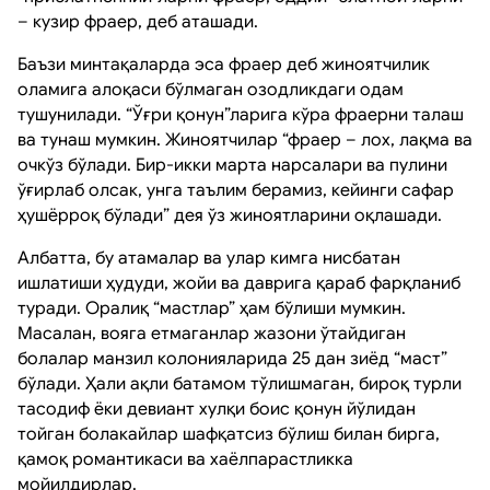
– кузир фраер, деб аташади.
Баъзи минтақаларда эса фраер деб жиноятчилик
оламига алоқаси бўлмаган озодликдаги одам
тушунилади. “Ўғри қонун”ларига кўра фраерни талаш
ва тунаш мумкин. Жиноятчилар “фраер – лох, лақма ва
очкўз бўлади. Бир-икки марта нарсалари ва пулини
ўғирлаб олсак, унга таълим берамиз, кейинги сафар
ҳушёрроқ бўлади” дея ўз жиноятларини оқлашади.
Албатта, бу атамалар ва улар кимга нисбатан
ишлатиши ҳудуди, жойи ва даврига қараб фарқланиб
туради. Оралиқ “мастлар” ҳам бўлиши мумкин.
Масалан, вояга етмаганлар жазони ўтайдиган
болалар манзил колонияларида 25 дан зиёд “маст”
бўлади. Ҳали ақли батамом тўлишмаган, бироқ турли
тасодиф ёки девиант хулқи боис қонун йўлидан
тойган болакайлар шафқатсиз бўлиш билан бирга,
қамоқ романтикаси ва хаёлпарастликка
мойилдирлар.