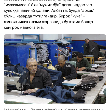
“мужикмисан” ёки “мужик бўл” деган иддаолар
қулоққа чалиниб қолади. Албатта, бунда “эркак”
бўлиш назарда тутилгандир. Бироқ “кўча” –
жиноятчилик олами жаргонида бу атама бошқа
кенгроқ маънога эга.