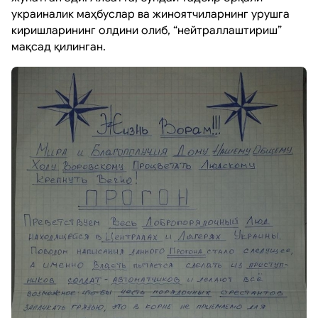
украиналик маҳбуслар ва жиноятчиларнинг урушга
киришларининг олдини олиб, “нейтраллаштириш”
мақсад қилинган.