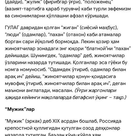
(дайди), “жулик” (фирибгар ўғри), “положенец”
(вазият-тартибга қараб турувчи) каби турли эвфемизм
ва синонимларни қўллашни афзал кўришади.
ГУЛАГ давридан қолган “жиган” (сиёсий маҳбус),
“люди” (одамлар), “пахан” (отахон) каби атамалар
борган сари йўқолиб бормоқда. Лекин ҳозир ҳам
жиноятчилар зонадаги энг юқори “блатной”ни “пахан”
дейишади. Шунингдек, “одамлар” деб, жиноятчилар
ўзларини назарда тутишади. Қолганлар эса гўёки бу
номга номуносиб. “Одамдек ўтириб, одамлар билан
арақ ич” дейиш, “жиноятчилар қонун-қоидасига
мувофиқ ўтириб, жиноятчилар билан арақ ич”, деган
маънони англатади, масалан.
(Ўғри жаргонлари
ҳақида кейинги мақолаларда батафсил ўқинг – таҳр.)
“Мужик”лар
“Мужик” (эркак) деб XIX асрдан бошлаб, Россияда
крепостной қуллигидан қутулган озод деҳқонлар
назарда тутилган. Баъзан кўча-кўйда ҳам