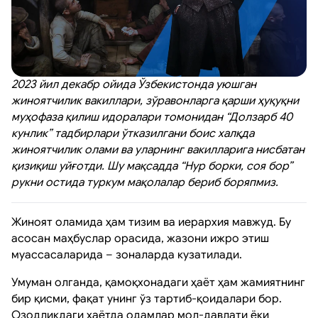
2023 йил декабр ойида Ўзбекистонда уюшган
жиноятчилик вакиллари, зўравонларга қарши ҳуқуқни
муҳофаза қилиш идоралари томонидан “Долзарб 40
кунлик” тадбирлари ўтказилгани боис халқда
жиноятчилик олами ва уларнинг вакилларига нисбатан
қизиқиш уйғотди. Шу мақсадда “Нур борки, соя бор”
рукни остида туркум мақолалар бериб боряпмиз.
Жиноят оламида ҳам тизим ва иерархия мавжуд. Бу
асосан маҳбуслар орасида, жазони ижро этиш
муассасаларида – зоналарда кузатилади.
Умуман олганда, қамоқхонадаги ҳаёт ҳам жамиятнинг
бир қисми, фақат унинг ўз тартиб-қоидалари бор.
Озодликдаги ҳаётда одамлар мол-давлати ёки