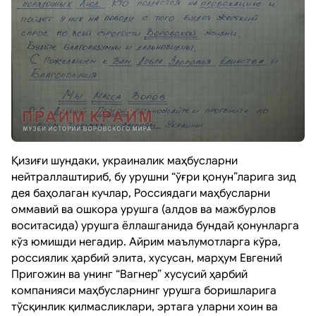
Қизиғи шундаки, украиналик маҳбусларни
нейтраллаштириб, бу урушни “ўғри қонун”ларига зид
дея баҳолаган кучлар, Россиядаги маҳбусларни
оммавий ва ошкора урушга (алдов ва мажбурлов
воситасида) урушга ёллашганида бундай қонунларга
кўз юмишди негадир. Айрим маълумотларга кўра,
россиялик ҳарбий элита, хусусан, марҳум Евгений
Пригожин ва унинг “Вагнер” хусусий ҳарбий
компанияси маҳбусларнинг урушга боришларига
тўсқинлик қилмасликлари, эртага уларни хоин ва