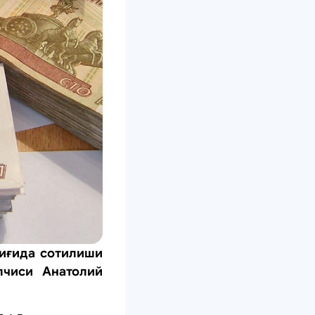
лиғида сотилиши
лчиси Aнатолий