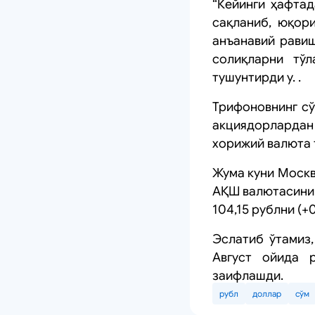
“Кейинги ҳафтад
сақланиб, юқор
анъанавий равиш
солиқларни тўл
тушунтирди у. .
Трифоновнинг сў
акциядорлардан
хорижий валюта 
Жума куни Москв
АҚШ валютасинин
104,15 рублни (+
Эслатиб ўтамиз,
Август ойида 
заифлашди.
рубл
доллар
сўм