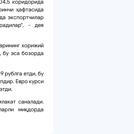
104,5 коридорида
ринчи ҳафтасида
ада экспортчилар
радилар", - дея
ларининг хорижий
 бу эса бозорда
 рублга етди, бу
пдир. Евро курси
этди.
млакат саналади.
ларли миқдорда