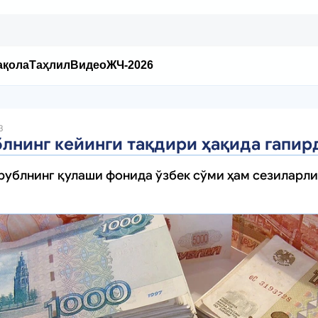
ақола
Таҳлил
Видео
ЖЧ-2026
3
лнинг кейинги тақдири ҳақида гапир
 рублнинг қулаши фонида ўзбек сўми ҳам сезиларл