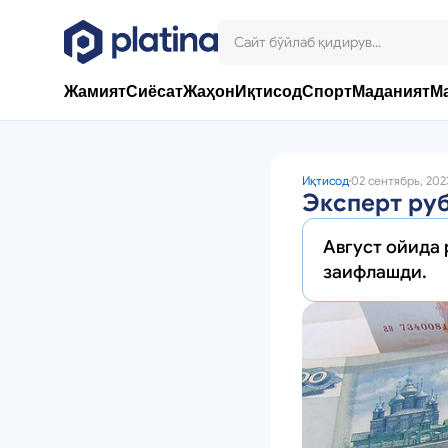
Жамият
Сиёсат
Жаҳон
Иқтисод
Спорт
Маданият
М
Иқтисод
02 сентябрь, 202
Эксперт руб
Август ойида
заифлашди.