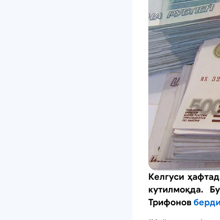
Келгуси ҳафтад
кутилмоқда. Б
Трифонов
берди