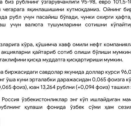
а биз рублнинг ўзгарувчанлиги 95-98, евро 101,5-
и чегарага яқинлашишини кутмоқдамиз. Ойнинг би
да рубл учун пасайиш бўлади, чунки охирги ҳафт
аш учун валюта тушумларини сотишни кўпайти
зларига кўра, қўшимча хавф омили нефт компания
 акцияларни қайтариб сотиб олиши бўлиши мумкин,
таклифини қисқа муддатга қисқартириши мумкин.
а биржасидаги савдолар якунида доллар курси 96,09
г ўша куни эрталабки даражасидан 0,065 фоизга кў
0,065 фоиз), юан 13,264 рублни (+0,094 фоиз) ташкил 
 Россия ўзбекистонликлар энг кўп ишлайдиган ма
рублнинг қулаши фонида ўзбек сўми ҳам сези