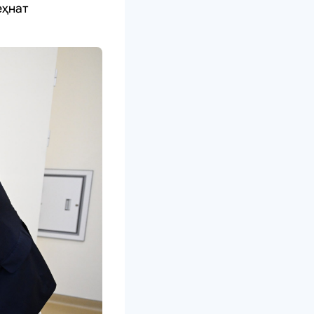
еҳнат