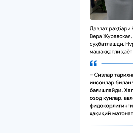
Давлат раҳбари 
Вера Журавская,
суҳбатлашди. Ну
машаққатли ҳаёт
– Сизлар тарихн
инсонлар билан 
бағишлайди. Хал
озод кунлар, ав
фидокорлигингиз
ҳақиқий матонат