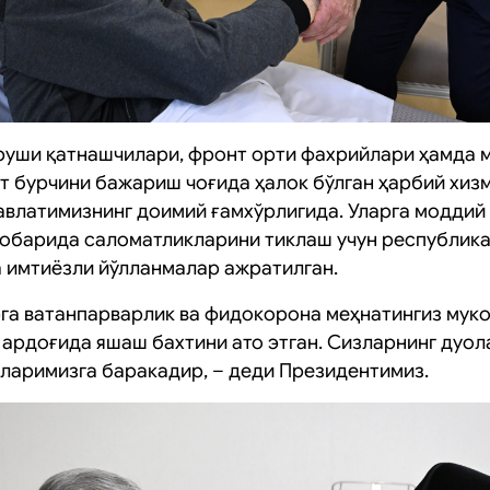
руши қатнашчилари, фронт орти фахрийлари ҳамда 
т бурчини бажариш чоғида ҳалок бўлган ҳарбий хиз
авлатимизнинг доимий ғамхўрлигида. Уларга моддий
обарида саломатликларини тиклаш учун республика
 имтиёзли йўлланмалар ажратилган.
рга ватанпарварлик ва фидокорона меҳнатингиз мук
т ардоғида яшаш бахтини ато этган. Сизларнинг дуо
шларимизга баракадир, – деди Президентимиз.