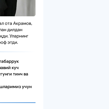
ал ота Акрамов,
лан дилдан
қди. Уларнинг
оф этди.
 табаррук
навий куч
гунги тинч ва
ёшларимиз учун