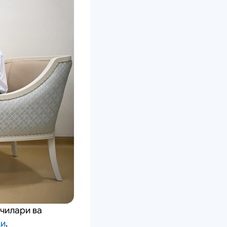
чилари ва
ди
.