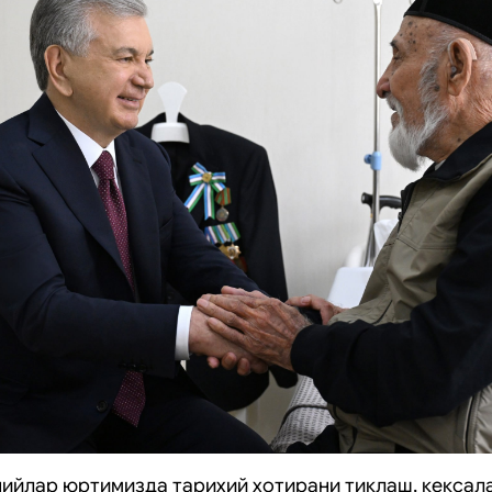
ийлар юртимизда тарихий хотирани тиклаш, кексал