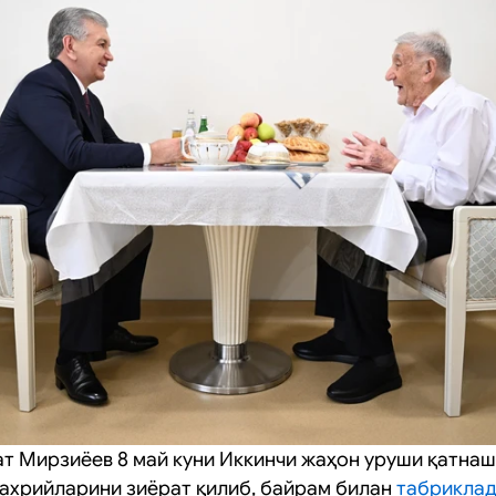
т Мирзиёев 8 май куни Иккинчи жаҳон уруши қатнаш
ахрийларини зиёрат қилиб, байрам билан
табрикла