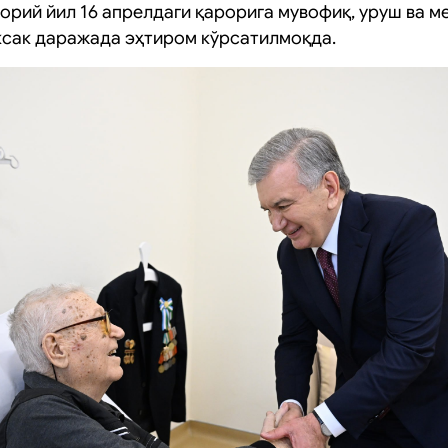
орий йил 16 апрелдаги қарорига мувофиқ, уруш ва м
сак даражада эҳтиром кўрсатилмоқда.