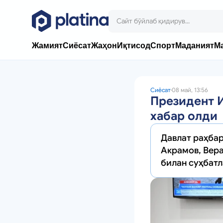
Жамият
Сиёсат
Жаҳон
Иқтисод
Спорт
Маданият
М
Сиёсат
08 май, 13:56
Президент 
хабар олди
Давлат раҳбар
Акрамов, Вера
билан суҳбат