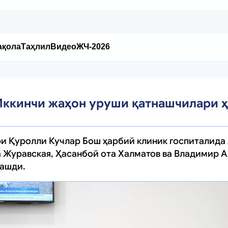
ақола
Таҳлил
Видео
ЖЧ-2026
Иккинчи жаҳон уруши қатнашчилари 
и Қуролли Кучлар Бош ҳарбий клиник госпиталида
 Журавская, Ҳасанбой ота Халматов ва Владимир 
лашди.