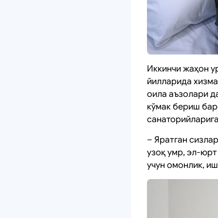
Иккинчи жаҳон у
йилларида хизма
оила аъзолари д
кўмак бериш бар
санаторийларига
– Яратган сизла
узоқ умр, эл-юр
учун омонлик, и