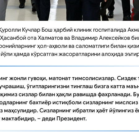
Қуролли Кучлар Бош ҳарбий клиник госпиталида Акм
 Ҳасанбой ота Халматов ва Владимир Алексейков би
ронийларнинг ҳол-аҳволи ва саломатлиги билан қизи
 йўли ҳамда кўрсатган жасоратларини алоҳида эътир
инг жонли гувоҳи, матонат тимсолисизлар. Сиздек
учрашиш, ўгитларингизни тинглаш бизга катта маъ
қимиз сизлар билан ҳақли равишда фахрланади. Бу
лодларнинг бахтиёр истиқболи сизларнинг мислсиз
 маҳсулидир. Сизларнинг ибратли ҳаёт йўлингиз 
 мактабидир, – деди Президент.