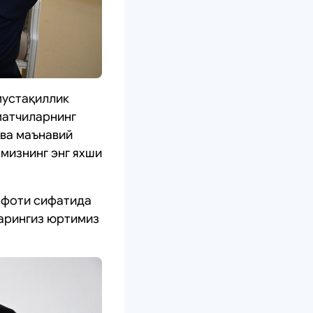
мустақиллик
матчиларнинг
 ва маънавий
мизнинг энг яхши
офоти сифатида
ларингиз юртимиз