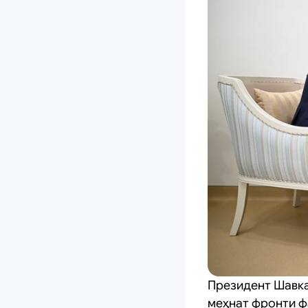
Президент Шавка
меҳнат фронти ф