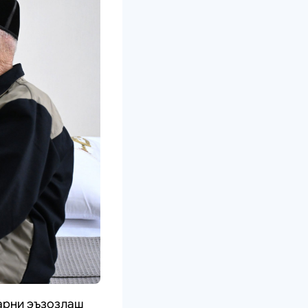
арни эъзозлаш