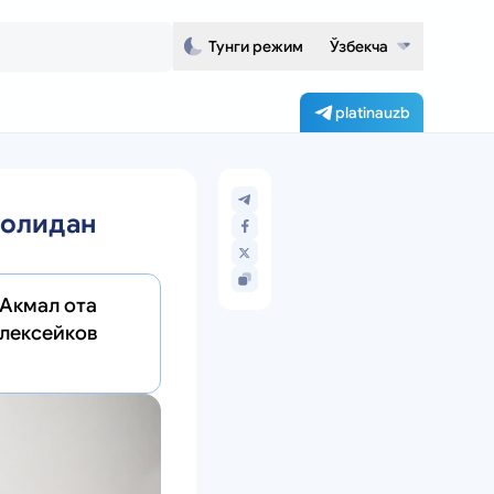
Тунги режим
Ўзбекча
platinauzb
ҳолидан
 Акмал ота
Алексейков