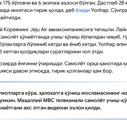
175 йўловчи ва 6 экипаж аъзоси бўлган. Дастлаб 28
мида иккитаси тирик қолди, деб
ёзади
Yonhap. Сўнгр
 айтилди.
 Кореянинг Jeju Air авиакомпаниясига тегишли. Лай
Самолёт қўнаётганда учиш-қўниш йўлагидан чиқиб, т
бўлакларга бўлиниб кетди ва ёниб кетди. Yonhap аген
б кетган қолдиқлари суратларини чоп этди.
ҳозирда ёнғинни ўчиришди. Самолёт орқа қанотида 
ияси давом этмоқда, тирик қолганлар ҳам бор.
мотларга кўра, ҳалокатга қўниш мосламасининг н
мумкин. Маҳаллий MBC телеканали самолёт учиш-қ
наётгани акс этган видеони эълон қилди.