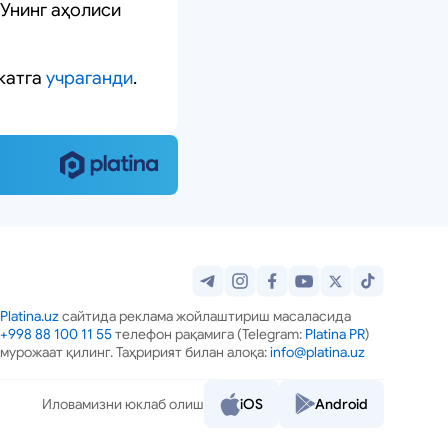
Унинг аҳолиси
катга
учраганди
.
Platina.uz
сайтида реклама жойлаштириш масаласида
+998 88 100 11 55
телефон рақамига (Telegram:
Platina PR
)
мурожаат қилинг. Таҳририят билан алоқа:
info@platina.uz
Иловамизни юклаб олиш
iOS
Android