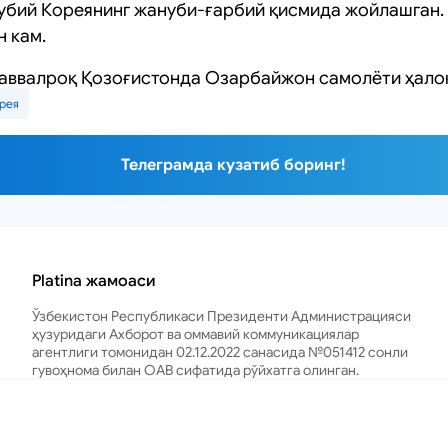
бий Кореянинг жануби-ғарбий қисмида жойлашган. 
н кам.
 аввалроқ Қозоғистонда Озарбайжон самолёти ҳало
рея
Телеграмда кузатиб боринг!
Platina жамоаси
Ўзбекистон Республикаси Президенти Администрацияси
ҳузуридаги Ахборот ва оммавий коммуникациялар
агентлиги томонидан 02.12.2022 санасида №051412 сонли
гувоҳнома билан ОАВ сифатида рўйхатга олинган.