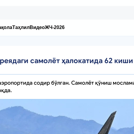
ақола
Таҳлил
Видео
ЖЧ-2026
реядаги самолёт ҳалокатида 62 киши
аэропортида содир бўлган. Самолёт қўниш мослам
оқда.