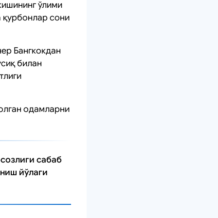
 кишининг ўлими
а қурбонлар сони
нер Бангкокдан
ўсиқ билан
тлиги
қолган одамларни
осозлиги сабаб
ўниш йўлаги