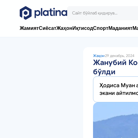
Жамият
Сиёсат
Жаҳон
Иқтисод
Спорт
Маданият
М
Жаҳон
29 декабрь, 2024
Жанубий Ко
бўлди
Ҳодиса Муан 
экани айтилм