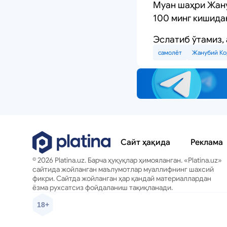
Муан шаҳри Жану
100 минг кишида
Эслатиб ўтамиз,
самолёт
Жанубий Ко
Сайт ҳақида
Реклама
© 2026 Platina.uz. Барча ҳуқуқлар ҳимояланган. «Platina.uz»
сайтида жойланган маълумотлар муаллифнинг шахсий
фикри. Сайтда жойланган ҳар қандай материаллардан
ёзма рухсатсиз фойдаланиш тақиқланади.
18+