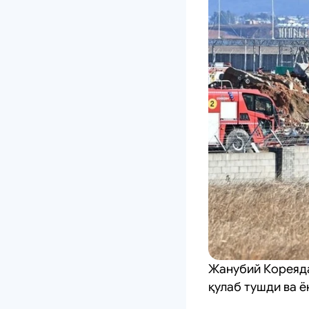
Жанубий Кореяда
қулаб тушди ва ё