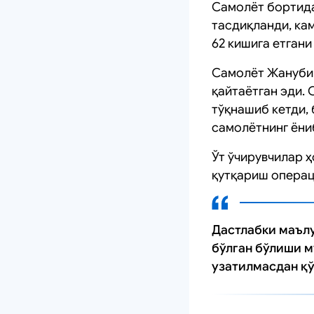
Самолёт бортида 
тасдиқланди, ка
62 кишига етгани
Самолёт Жанубий
қайтаётган эди. 
тўқнашиб кетди, 
самолётнинг ёни
Ўт ўчирувчилар 
қутқариш операц
Дастлабки маълу
бўлган бўлиши 
узатилмасдан қў