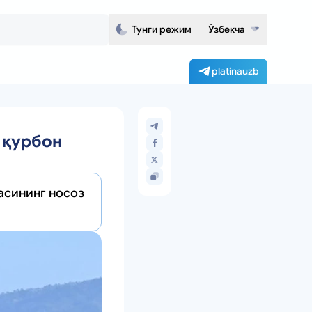
Тунги режим
Ўзбекча
platinauzb
 қурбон
асининг носоз