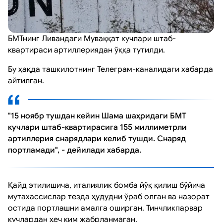
БМТнинг Ливандаги Муваққат кучлари штаб-
квартираси артиллериядан ўққа тутилди.
Бу ҳақда ташкилотнинг Телеграм-каналидаги хабарда
айтилган.
"15 ноябр тушдан кейин Шама шаҳридаги БМТ
кучлари штаб-квартирасига 155 миллиметрли
артиллерия снарядлари келиб тушди. Снаряд
портламади", - дейилади хабарда.
Қайд этилишича, италиялик бомба йўқ қилиш бўйича
мутахассислар тезда ҳудудни ўраб олган ва назорат
остида портлашни амалга оширган. Тинчликпарвар
кучлардан ҳеч ким жабрланмаган.