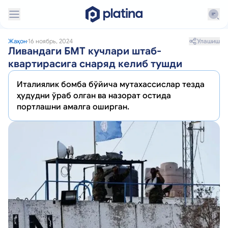
Улашиш
Жаҳон
16 ноябрь, 2024
Ливандаги БМТ кучлари штаб-
квартирасига снаряд келиб тушди
Италиялик бомба бўйича мутахассислар тезда
ҳудудни ўраб олган ва назорат остида
портлашни амалга оширган.