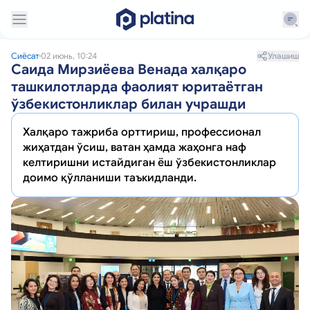
Улашиш
Сиёсат
02 июнь, 10:24
Саида Мирзиёева Венада халқаро
ташкилотларда фаолият юритаётган
ўзбекистонликлар билан учрашди
Халқаро тажриба орттириш, профессионал
жиҳатдан ўсиш, ватан ҳамда жаҳонга наф
келтиришни истайдиган ёш ўзбекистонликлар
доимо қўлланиши таъкидланди.