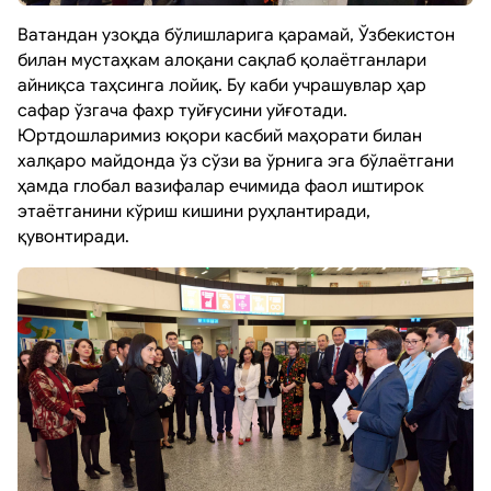
Ватандан узоқда бўлишларига қарамай, Ўзбекистон
билан мустаҳкам алоқани сақлаб қолаётганлари
айниқса таҳсинга лойиқ. Бу каби учрашувлар ҳар
сафар ўзгача фахр туйғусини уйғотади.
Юртдошларимиз юқори касбий маҳорати билан
халқаро майдонда ўз сўзи ва ўрнига эга бўлаётгани
ҳамда глобал вазифалар ечимида фаол иштирок
этаётганини кўриш кишини руҳлантиради,
қувонтиради.