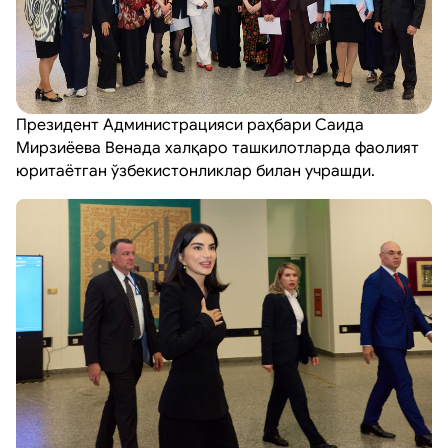
Президент Администрацияси раҳбари Саида
Мирзиёева Венада халқаро ташкилотларда фаолият
юритаётган ўзбекистонликлар билан учрашди.