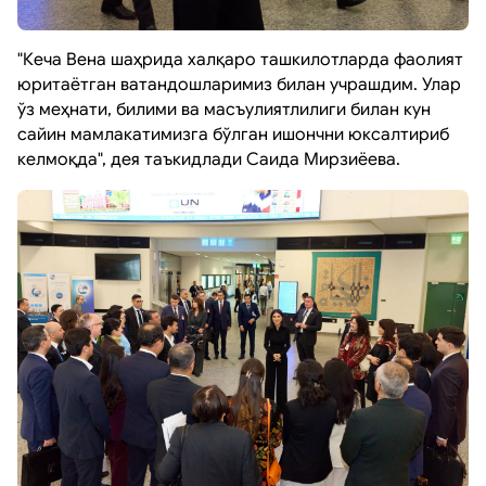
"Кеча Вена шаҳрида халқаро ташкилотларда фаолият
юритаётган ватандошларимиз билан учрашдим. Улар
ўз меҳнати, билими ва масъулиятлилиги билан кун
сайин мамлакатимизга бўлган ишончни юксалтириб
келмоқда", дея таъкидлади Саида Мирзиёева.