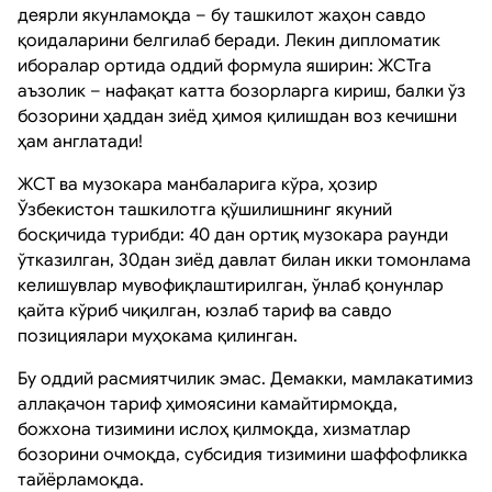
деярли якунламоқда – бу ташкилот жаҳон савдо
қоидаларини белгилаб беради. Лекин дипломатик
иборалар ортида оддий формула яширин: ЖСТга
аъзолик – нафақат катта бозорларга кириш, балки ўз
бозорини ҳаддан зиёд ҳимоя қилишдан воз кечишни
ҳам англатади!
ЖСТ ва музокара манбаларига кўра, ҳозир
Ўзбекистон ташкилотга қўшилишнинг якуний
босқичида турибди: 40 дан ортиқ музокара раунди
ўтказилган, 30дан зиёд давлат билан икки томонлама
келишувлар мувофиқлаштирилган, ўнлаб қонунлар
қайта кўриб чиқилган, юзлаб тариф ва савдо
позициялари муҳокама қилинган.
Бу оддий расмиятчилик эмас. Демакки, мамлакатимиз
аллақачон тариф ҳимоясини камайтирмоқда,
божхона тизимини ислоҳ қилмоқда, хизматлар
бозорини очмоқда, субсидия тизимини шаффофликка
тайёрламоқда.