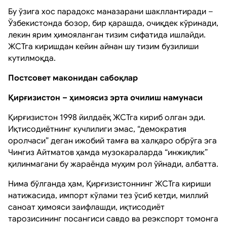
Бу ўзига хос парадокс маназарани шакллантиради –
Ўзбекистонда бозор, бир қарашда, очиқдек кўринади,
лекин ярим ҳимояланган тизим сифатида ишлайди.
ЖСТга киришдан кейин айнан шу тизим бузилиши
кутилмоқда.
Постсовет маконидан сабоқлар
Қирғизистон – ҳимоясиз эрта очилиш намунаси
Қирғизистон 1998 йилдаёқ ЖСТга кириб олган эди.
Иқтисодиётнинг кучлилиги эмас, “демократия
оролчаси” деган ижобий тамға ва халқаро обрўга эга
Чингиз Айтматов ҳамда музокараларда “инжиқлик”
қилинмагани бу жараёнда муҳим рол ўйнади, албатта.
Нима бўлганда ҳам, Қирғизистоннинг ЖСТга кириши
натижасида, импорт кўлами тез ўсиб кетди, миллий
саноат ҳимояси заифлашди, иқтисодиёт
тарозисининг посангиси савдо ва реэкспорт томонга