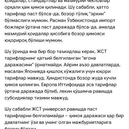
қоидалар, стандартлар ва маъмурий чекловлар
орқали ҳам ҳимоя қилинади. Шу сабабли, ҳатто
тарифлар паст бўлса-да, бозор тўлиқ “эркин”
бўлмаслиги мумкин. Расман Ўзбекистонда импорт
божлари ўртача паст даражада бўлса-да, амалда
маъмурий қоидалар ҳисобига бозор ҳимояси
юқорироқ бўлиши мумкин.
Шу ўринда яна бир бор таъкидлаш керак, ЖСТ
тарифларнинг қатъий белгиланган “ягона
даражасини” ўрнатмайди. Айрим аъзо давлатларда,
масалан Японияда қишлоқ хўжалиги учун юқори
тарифлар мавжуд. Ҳиндистонда бозор жуда кучли
ҳимоя қилинган. Европа Иттифоқида эса тарифлар
ўртача даражада бўлиб, лекин қўшимча равишда
субсидиялар тизими мавжуд.
Шу сабабли ЖСТ универсал равишда паст
тарифларни белгиламайди – ҳимоя даражаси ҳар бир
давлатнинг ўзи ва унинг олган мажбуриятларига
боғлиқ бўлади.