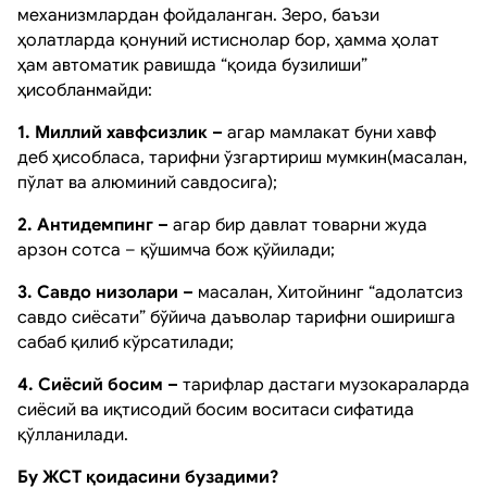
механизмлардан фойдаланган. Зеро, баъзи
ҳолатларда қонуний истиснолар бор, ҳамма ҳолат
ҳам автоматик равишда “қоида бузилиши”
ҳисобланмайди:
1. Миллий хавфсизлик –
агар мамлакат буни хавф
деб ҳисобласа, тарифни ўзгартириш мумкин(масалан,
пўлат ва алюминий савдосига);
2. Антидемпинг –
агар бир давлат товарни жуда
арзон сотса – қўшимча бож қўйилади;
3. Савдо низолари –
масалан, Хитойнинг “адолатсиз
савдо сиёсати” бўйича даъволар тарифни оширишга
сабаб қилиб кўрсатилади;
4. Сиёсий босим –
тарифлар дастаги музокараларда
сиёсий ва иқтисодий босим воситаси сифатида
қўлланилади.
Бу ЖСТ қоидасини бузадими?