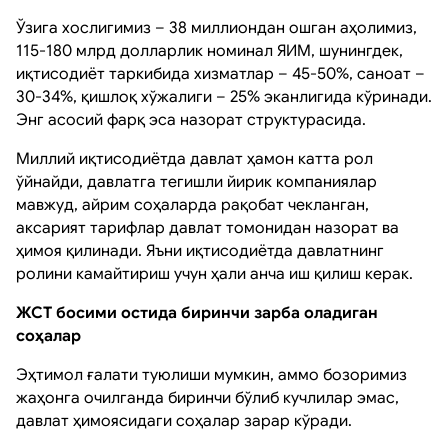
Ўзига хослигимиз – 38 миллиондан ошган аҳолимиз,
115-180 млрд долларлик номинал ЯИМ, шунингдек,
иқтисодиёт таркибида хизматлар – 45-50%, саноат –
30-34%, қишлоқ хўжалиги – 25% эканлигида кўринади.
Энг асосий фарқ эса назорат структурасида.
Миллий иқтисодиётда давлат ҳамон катта рол
ўйнайди, давлатга тегишли йирик компаниялар
мавжуд, айрим соҳаларда рақобат чекланган,
аксарият тарифлар давлат томонидан назорат ва
ҳимоя қилинади. Яъни иқтисодиётда давлатнинг
ролини камайтириш учун ҳали анча иш қилиш керак.
ЖСТ босими остида биринчи зарба оладиган
соҳалар
Эҳтимол ғалати туюлиши мумкин, аммо бозоримиз
жаҳонга очилганда биринчи бўлиб кучлилар эмас,
давлат ҳимоясидаги соҳалар зарар кўради.