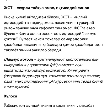
ЖСТ – сеҳрли таёқча эмас, иқтисодий синов
Қисқа қилиб айтадиган бўлсак, ЖСТ – миллий
иқтисодиётга таҳдид эмас, лекин унинг гуркираб
ривожланиши учун кафолат ҳам эмас. ЖСТга аъзо
бўлиш – ўзига хос стресс-тест, иқтисодий “лакмус
қоғози”. Бу тест қайси соҳалар самарадорлик
ҳисобидан яшашини, қайсилари ҳимоя ҳисобидан жон
сақлаётганини аниқлаб беради.
(
Лакмус қоғози
– эритмаларнинг кислоталилик ёки
ишқорийлик даражасини (pH) аниқлаш учун
ишлатиладиган махсус индикатор. Унинг ранги
ўзгариши ёрдамида сув, косметик воситалар ва озиқ-
овқат маҳсулотларининг pH кўрсаткичини тезда билиб
олиш мумкин).
Хулоса
Ўзбекистон шундай тизимга киряптики, у рақобат