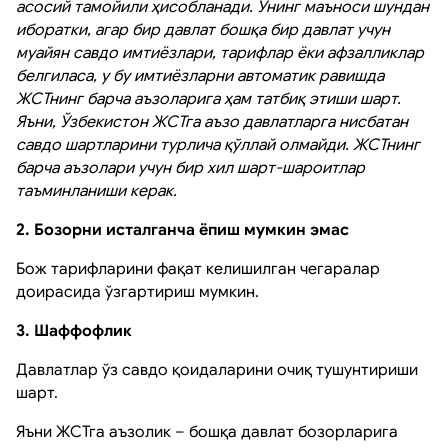
асосий тамойили ҳисобланади. Унинг маъноси шундан
иборатки, агар бир давлат бошқа бир давлат учун
муайян савдо имтиёзлари, тарифлар ёки афзалликлар
белгиласа, у бу имтиёзларни автоматик равишда
ЖСТнинг барча аъзоларига ҳам татбиқ этиши шарт.
Яъни, Ўзбекистон ЖСТга аъзо давлатларга нисбатан
савдо шартларини турлича қўллай олмайди. ЖСТнинг
барча аъзолари учун бир хил шарт-шароитлар
таъминланиши керак.
2. Бозорни исталганча ёпиш мумкин эмас
Бож тарифларини фақат келишилган чегаралар
доирасида ўзгартириш мумкин.
3. Шаффофлик
Давлатлар ўз савдо қоидаларини очиқ тушунтириши
шарт.
Яъни ЖСТга аъзолик – бошқа давлат бозорларига