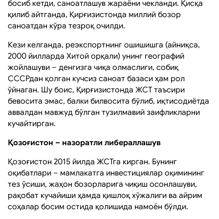
босиб кетди, саноатлашув жараёни чекланди. Қисқа
қилиб айтганда, Қирғизистонда миллий бозор
саноатдан кўра тезроқ очилди.
Кези келганда, реэкспортнинг ошишишга (айниқса,
2000 йилларда Хитой орқали) унинг географий
жойлашуви – денгизга чиқа олмаслиги, собиқ
СССРдан қолган кучсиз саноат базаси ҳам рол
ўйнаган. Шу боис, Қирғизистонда ЖСТ таъсири
бевосита эмас, балки билвосита бўлиб, иқтисодиётда
аввалдан мавжуд бўлган тузилмавий заифликларни
кучайтирган.
Қозоғистон – назоратли либераллашув
Қозоғистон 2015 йилда ЖСТга кирган. Бунинг
оқибатлари – мамлакатга инвестициялар оқимининг
тез ўсиши, жаҳон бозорларига чиқиш осонлашуви,
рақобат кучайиши ҳамда қишлоқ хўжалиги ва айрим
соҳалар босим остида қолишида намоён бўлди.