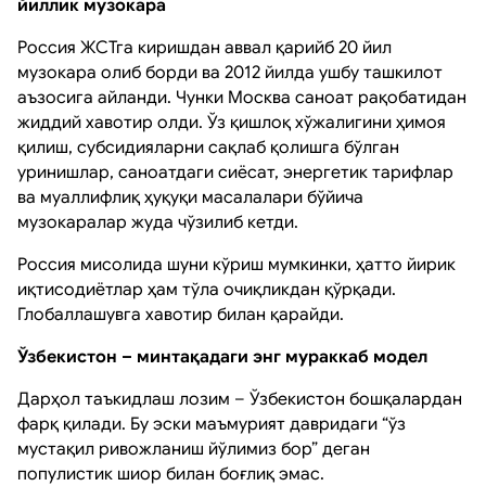
йиллик музокара
Россия ЖСТга киришдан аввал қарийб 20 йил
музокара олиб борди ва 2012 йилда ушбу ташкилот
аъзосига айланди. Чунки Москва саноат рақобатидан
жиддий хавотир олди. Ўз қишлоқ хўжалигини ҳимоя
қилиш, субсидияларни сақлаб қолишга бўлган
уринишлар, саноатдаги сиёсат, энергетик тарифлар
ва муаллифлиқ ҳуқуқи масалалари бўйича
музокаралар жуда чўзилиб кетди.
Россия мисолида шуни кўриш мумкинки, ҳатто йирик
иқтисодиётлар ҳам тўла очиқликдан қўрқади.
Глобаллашувга хавотир билан қарайди.
Ўзбекистон – минтақадаги энг мураккаб модел
Дарҳол таъкидлаш лозим – Ўзбекистон бошқалардан
фарқ қилади. Бу эски маъмурият давридаги “ўз
мустақил ривожланиш йўлимиз бор” деган
популистик шиор билан боғлиқ эмас.