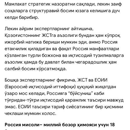
Мамлакат стратегик назоратни сақлади, лекин заиф
соҳаларга структуравий босим юзага келишига дуч
келди барибир.
Лекин айрим экспертларнинг айтишича,
Қозоғистоннинг ЖСТга аъзолиги бундан ҳам кўпроқ
ижорбий натижа бериши мумкин эди, аммо Россия
етакчилик қиладиган ва фақат Россия манфаатлари
кўзланган турли божхона ва иқтисодий тузилмаларга
аъзолик ҳамда бу давлат билан чегарадошлик ҳам
салбий босим кўрсатмоқда.
Бошқа экспертларнинг фикрича, ЖСТ ва ЕОИИ
(Евроосиё иқтисодий иттифоқи) ҳуқуқий жиҳатдан
ўзаро мос келади, Россияга “бўйсуниш” каби
тўғридан-тўғри иқтисодий қарамлик таъсири мавжуд
эмас. ЕОИИ таъсири тариф сиёсатининг бир қисмини
чеклаши мумкин холос.
Россия мисоли– миллий бозор ҳимояси учун 18