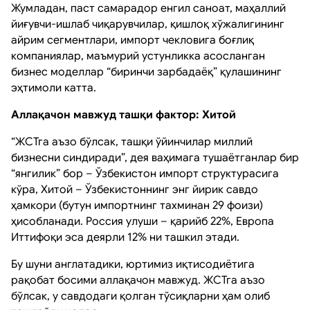
Жумладан, паст самарадор енгил саноат, маҳаллий
йиғувчи-ишлаб чиқарувчилар, қишлоқ хўжалигининг
айрим сегментлари, импорт чекловига боғлиқ
компаниялар, маъмурий устунликка асосланган
бизнес моделлар “биринчи зарбадаёқ” қулашининг
эҳтимоли катта.
Аллақачон мавжуд ташқи фактор: Хитой
“ЖСТга аъзо бўлсак, ташқи ўйинчилар миллий
бизнесни синдиради”, дея ваҳимага тушаётганлар бир
“янгилик” бор – Ўзбекистон импорт структурасига
кўра, Хитой – Ўзбекистоннинг энг йирик савдо
ҳамкори (бутун импортнинг тахминан 29 фоизи)
ҳисобланади. Россия улуши – қарийб 22%, Европа
Иттифоқи эса деярли 12% ни ташкил этади.
Бу шуни англатадики, юртимиз иқтисодиётига
рақобат босими аллақачон мавжуд. ЖСТга аъзо
бўлсак, у савдодаги қолган тўсиқларни ҳам олиб