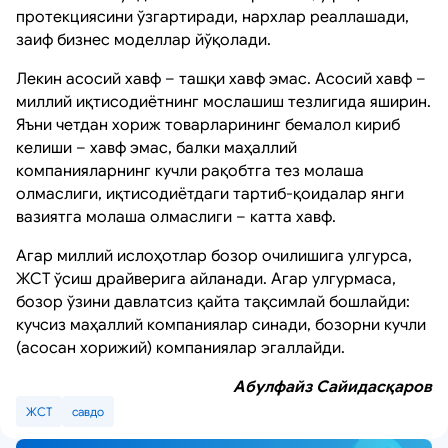
протекциясини ўзгартиради, нархлар реаллашади,
заиф бизнес моделлар йўқолади.
Лекин асосий хавф – ташқи хавф эмас. Асосий хавф –
миллий иқтисодиётнинг мослашиш тезлигида яширин.
Яъни четдан хориж товарларининг бемалол кириб
келиши – хавф эмас, балки маҳаллий
компанияларнинг кучли рақобтга тез молаша
олмаслиги, иқтисодиётдаги тартиб-қоидалар янги
вазиятга молаша олмаслиги – катта хавф.
Агар миллий ислоҳотлар бозор очилишига улгурса,
ЖСТ ўсиш драйверига айланади. Агар улгурмаса,
бозор ўзини давлатсиз қайта тақсимлай бошлайди:
кучсиз маҳаллий компаниялар синади, бозорни кучли
(асосан хорижий) компаниялар эгаллайди.
Абулфайз Сайидасқаров
ЖСТ
савдо