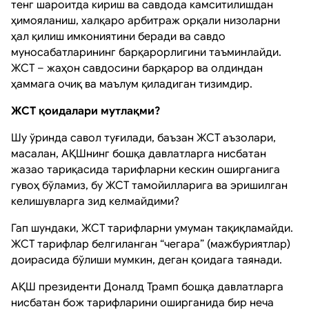
тенг шароитда кириш ва савдода камситилишдан
ҳимояланиш, халқаро арбитраж орқали низоларни
ҳал қилиш имкониятини беради ва савдо
муносабатларининг барқарорлигини таъминлайди.
ЖСТ – жаҳон савдосини барқарор ва олдиндан
ҳаммага очиқ ва маълум қиладиган тизимдир.
ЖСТ қоидалари мутлақми?
Шу ўринда савол туғилади, баъзан ЖСТ аъзолари,
масалан, АҚШнинг бошқа давлатларга нисбатан
жазао тариқасида тарифларни кескин оширганига
гувоҳ бўламиз, бу ЖСТ тамойилларига ва эришилган
келишувларга зид келмайдими?
Гап шундаки, ЖСТ тарифларни умуман тақиқламайди.
ЖСТ тарифлар белгиланган “чегара” (мажбуриятлар)
доирасида бўлиши мумкин, деган қоидага таянади.
АҚШ президенти Доналд Трамп бошқа давлатларга
нисбатан бож тарифларини оширганида бир неча