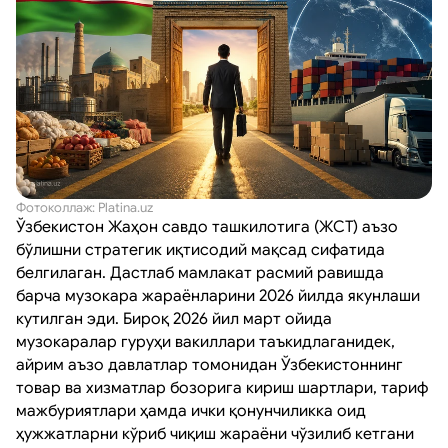
Фотоколлаж: Platina.uz
Ўзбекистон Жаҳон савдо ташкилотига (ЖСТ) аъзо
бўлишни стратегик иқтисодий мақсад сифатида
белгилаган. Дастлаб мамлакат расмий равишда
барча музокара жараёнларини 2026 йилда якунлаши
кутилган эди. Бироқ 2026 йил март ойида
музокаралар гуруҳи вакиллари таъкидлаганидек,
айрим аъзо давлатлар томонидан Ўзбекистоннинг
товар ва хизматлар бозорига кириш шартлари, тариф
мажбуриятлари ҳамда ички қонунчиликка оид
ҳужжатларни кўриб чиқиш жараёни чўзилиб кетгани