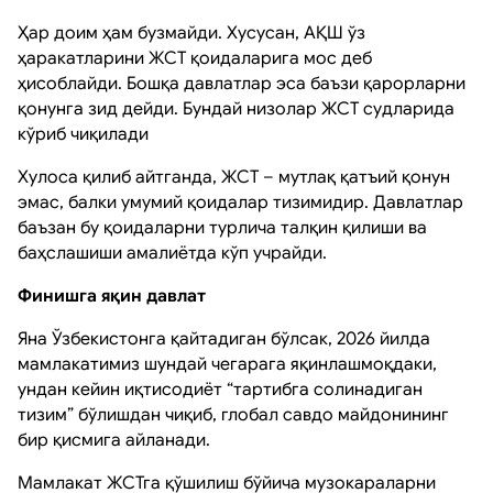
Ҳар доим ҳам бузмайди. Хусусан, АҚШ ўз
ҳаракатларини ЖСТ қоидаларига мос деб
ҳисоблайди. Бошқа давлатлар эса баъзи қарорларни
қонунга зид дейди. Бундай низолар ЖСТ судларида
кўриб чиқилади
Хулоса қилиб айтганда, ЖСТ – мутлақ қатъий қонун
эмас, балки умумий қоидалар тизимидир. Давлатлар
баъзан бу қоидаларни турлича талқин қилиши ва
баҳслашиши амалиётда кўп учрайди.
Финишга яқин давлат
Яна Ўзбекистонга қайтадиган бўлсак, 2026 йилда
мамлакатимиз шундай чегарага яқинлашмоқдаки,
ундан кейин иқтисодиёт “тартибга солинадиган
тизим” бўлишдан чиқиб, глобал савдо майдонининг
бир қисмига айланади.
Мамлакат ЖСТга қўшилиш бўйича музокараларни