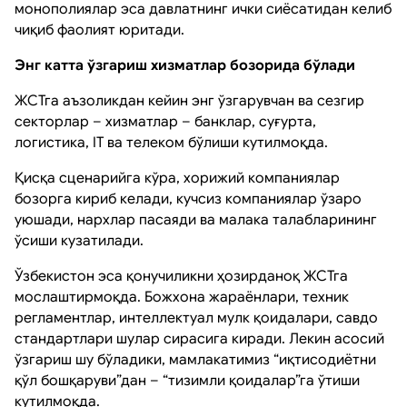
монополиялар эса давлатнинг ички сиёсатидан келиб
чиқиб фаолият юритади.
Энг катта ўзгариш хизматлар бозорида бўлади
ЖСТга аъзоликдан кейин энг ўзгарувчан ва сезгир
секторлар – хизматлар – банклар, суғурта,
логистика, IT ва телеком бўлиши кутилмоқда.
Қисқа сценарийга кўра, хорижий компаниялар
бозорга кириб келади, кучсиз компаниялар ўзаро
уюшади, нархлар пасаяди ва малака талабларининг
ўсиши кузатилади.
Ўзбекистон эса қонучиликни ҳозирданоқ ЖСТга
мослаштирмоқда. Божхона жараёнлари, техник
регламентлар, интеллектуал мулк қоидалари, савдо
стандартлари шулар сирасига киради. Лекин асосий
ўзгариш шу бўладики, мамлакатимиз “иқтисодиётни
қўл бошқаруви”дан – “тизимли қоидалар”га ўтиши
кутилмоқда.