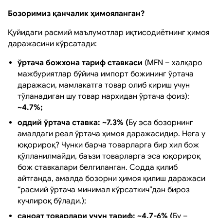
Бозоримиз қанчалик ҳимояланган?
Қуйидаги расмий маълумотлар иқтисодиётнинг ҳимоя
даражасини кўрсатади:
ўртача божхона тариф ставкаси
(MFN – халқаро
мажбуриятлар бўйича импорт божининг ўртача
даражаси, мамлакатга товар олиб кириш учун
тўланадиган шу товар нархидан ўртача фоиз):
~4.7%;
оддий ўртача ставка: ~7.3% (
Бу эса бозорнинг
амалдаги реал ўртача ҳимоя даражасидир. Нега у
юқорироқ? Чунки барча товарларга бир хил бож
қўлланилмайди, баъзи товарларга эса юқорироқ
бож ставкалари белгиланган. Содда қилиб
айтганда, амалда бозорни ҳимоя қилиш даражаси
“расмий ўртача минимал кўрсаткич”дан бироз
кучлироқ бўлади.);
саноат товарлари учун тариф: ~4.7-6% (
Бу –