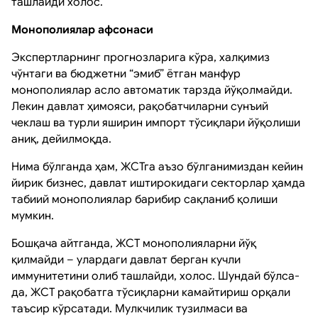
ташлайди холос.
Монополиялар афсонаси
Экспертларнинг прогнозларига кўра, халқимиз
чўнтаги ва бюджетни “эмиб” ётган манфур
монополиялар асло автоматик тарзда йўқолмайди.
Лекин давлат ҳимояси, рақобатчиларни сунъий
чеклаш ва турли яширин импорт тўсиқлари йўқолиши
аниқ, дейилмоқда.
Нима бўлганда ҳам, ЖСТга аъзо бўлганимиздан кейин
йирик бизнес, давлат иштирокидаги секторлар ҳамда
табиий монополиялар барибир сақланиб қолиши
мумкин.
Бошқача айтганда, ЖСТ монополияларни йўқ
қилмайди – улардаги давлат берган кучли
иммунитетини олиб ташлайди, холос. Шундай бўлса-
да, ЖСТ рақобатга тўсиқларни камайтириш орқали
таъсир кўрсатади. Мулкчилик тузилмаси ва