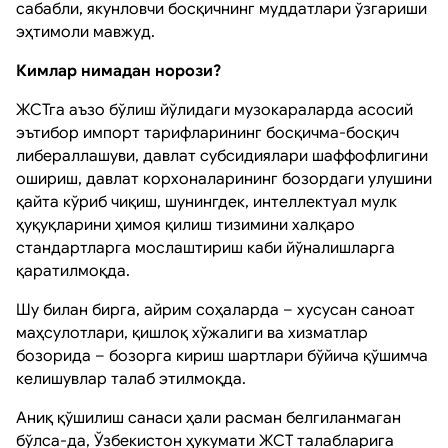
сабабли, якунловчи босқичнинг муддатлари ўзгариши
эҳтимоли мавжуд.
Кимлар нимадан норози?
ЖСТга аъзо бўлиш йўлидаги музокараларда асосий
эътибор импорт тарифларининг босқичма-босқич
либераллашуви, давлат субсидиялари шаффофлигини
ошириш, давлат корхоналарининг бозордаги улушини
қайта кўриб чиқиш, шунингдек, интеллектуал мулк
ҳуқуқларини ҳимоя қилиш тизимини халқаро
стандартларга мослаштириш каби йўналишларга
қаратилмоқда.
Шу билан бирга, айрим соҳаларда – хусусан саноат
маҳсулотлари, қишлоқ хўжалиги ва хизматлар
бозорида – бозорга кириш шартлари бўйича қўшимча
келишувлар талаб этилмоқда.
Аниқ қўшилиш санаси ҳали расман белгиланмаган
бўлса-да, Ўзбекистон ҳукумати ЖСТ талабларига