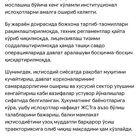
мослашиш бўйича кенг кўламли институционал
ислоҳотларни амалга ошириб келяпти.
Бу жараён доирасида божхона тартиб-таомиллари
рақамлаштирилмоқда, техник регламентлар қайта
кўриб чиқилмоқда, лицензиялаш тизими
соддалаштирилмоқда ҳамда ташқи савдо
операцияларида давлат аралашуви босқичма-босқич
қисқартирилмоқда.
Шунингдек, иқтисодий сиёсатда рақобат муҳитини
кучайтириш, давлат корхоналарининг
самарадорлигини ошириш ва хусусий сектор улушини
кенгайтириш каби вазифалар устувор йўналишлар
сифатида белгиланган. Ҳукуматнинг баёнотларига
кўра, ушбу ислоҳотлар нафақат ЖСТга аъзо бўлиш
талабларини бажариш, балки мамлакат
иқтисодиётини узоқ муддатли барқарор ўсиш
траекториясига олиб чиқиш мақсадини ҳам кўзлайди.