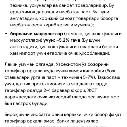
техника, ускуналар ва саноат товарларидир. Бу
ерда ҳимоя даражаси нисбатан паст. Бу шуни
англатадики, хорижий саноат товарлари бозорга
нисбатан осон кириб келиши мумкин.);
бирламчи маҳсулотлар
(хомашё, қишлоқ хўжалиги
маҳсулотлари)
учун: ~5.2% гача (
Бу шуни
англатадики, қишлоқ хўжалиги товарлари бозори
ҳам импорт учун етарлича очиқ ҳисобланади).
Лекин умуман олганда, Ўзбекистон ўз бозорини
тарифлар орқали жуда кучли ҳимоя қилмайди (бож
ставкалари ўртача паст – тахминан 5-7%). Таққослаш
учун, қаттиқ протекционизмга эга давлатларда
тарифлар одатда 2-4 баравар юқори, ЖСТ
даражасидаги очиқ иқтисодиётларда эса шунга мос
ёки пастроқ бўлади.
Бироқ шуни инобатга олиш керакки, ички бозор фақат
тарифлар орқали эмас, балки лицензиялар,