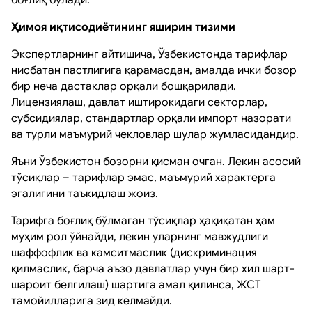
Ҳимоя иқтисодиётининг яширин тизими
Экспертларнинг айтишича, Ўзбекистонда тарифлар
нисбатан пастлигига қарамасдан, амалда ички бозор
бир неча дастаклар орқали бошқарилади.
Лицензиялаш, давлат иштирокидаги секторлар,
субсидиялар, стандартлар орқали импорт назорати
ва турли маъмурий чекловлар шулар жумласидандир.
Яъни Ўзбекистон бозорни қисман очган. Лекин асосий
тўсиқлар – тарифлар эмас, маъмурий характерга
эгалигини таъкидлаш жоиз.
Тарифга боғлиқ бўлмаган тўсиқлар ҳақиқатан ҳам
муҳим рол ўйнайди, лекин уларнинг мавжудлиги
шаффофлик ва камситмаслик (дискриминация
қилмаслик, барча аъзо давлатлар учун бир хил шарт-
шароит белгилаш) шартига амал қилинса, ЖСТ
тамойилларига зид келмайди.