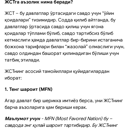
ЖСТга аъзолик нима беради?
ЖСТ – бу давлатлар ўртасидаги савдо учун “ўйин
қоидалари” тизимидир. Содда қилиб айтганда, бу
давлатлар ўртасида савдо қилиш учун ягона
қоидалар тўплами бўлиб, савдо тартибсиз бўлиб
кетмаслиги ҳамда давлатлар бир-бирини истаганича
божхона тарифлари билан “жазолай” олмаслиги учун,
савдо олдиндан башорат қилинадиган бўлиши учун
татбиқ этилади.
ЖСТнинг асосий тамойиллари қуйидагилардан
иборат:
1. Тенг шароит (MFN)
Агар давлат бир шерикка имтиёз берса, уни ЖСТнинг
барча аъзоларига ҳам бериши керак.
Маълумот учун
- MFN (Most Favored Nation) бу –
савдода энг қулай шароит тартибидир. Бу ЖСТнинг