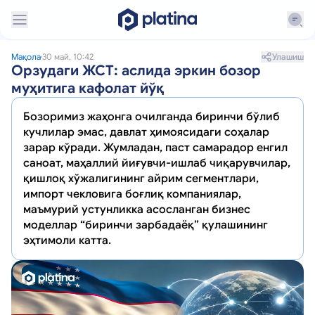
Улашиш
Мақола
30 май, 10:42
Орзудаги ЖСТ: аслида эркин бозор
муҳитига кафолат йўқ
Бозоримиз жаҳонга очилганда биринчи бўлиб
кучлилар эмас, давлат ҳимоясидаги соҳалар
зарар кўради. Жумладан, паст самарадор енгил
саноат, маҳаллий йиғувчи-ишлаб чиқарувчилар,
қишлоқ хўжалигининг айрим сегментлари,
импорт чекловига боғлиқ компаниялар,
маъмурий устунликка асосланган бизнес
моделлар “биринчи зарбадаёқ” қулашининг
эҳтимоли катта.