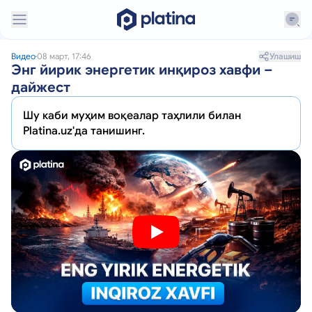
Улашиш
Видео
08 март, 17:46
Энг йирик энергетик инқироз хавфи –
дайжест
Шу каби муҳим воқеалар таҳлили билан
Platina.uz'да танишинг.