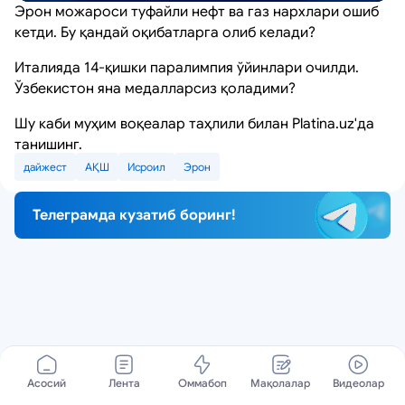
Эрон можароси туфайли нефт ва газ нархлари ошиб
кетди. Бу қандай оқибатларга олиб келади?
Италияда 14-қишки паралимпия ўйинлари очилди.
Ўзбекистон яна медалларсиз қоладими?
Шу каби муҳим воқеалар таҳлили билан Platina.uz'да
танишинг.
дайжест
АҚШ
Исроил
Эрон
Телеграмда кузатиб боринг!
Асосий
Лента
Оммабоп
Мақолалар
Видеолар