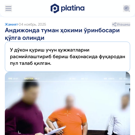
Улашиш
Жамият
04 ноябрь, 2025
Андижонда туман ҳокими ўринбосари
қўлга олинди
У дўкон қуриш учун ҳужжатларни
расмийлаштириб бериш баҳонасида фуқародан
пул талаб қилган.