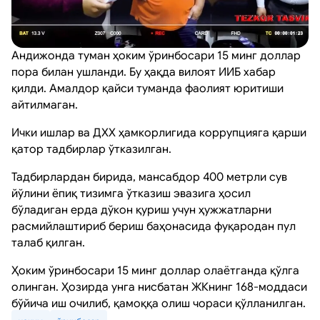
Андижонда туман ҳоким ўринбосари 15 минг доллар
пора билан ушланди. Бу ҳақда вилоят ИИБ хабар
қилди. Амалдор қайси туманда фаолият юритиши
айтилмаган.
Ички ишлар ва ДХХ ҳамкорлигида коррупцияга қарши
қатор тадбирлар ўтказилган.
Тадбирлардан бирида, мансабдор 400 метрли сув
йўлини ёпиқ тизимга ўтказиш эвазига ҳосил
бўладиган ерда дўкон қуриш учун ҳужжатларни
расмийлаштириб бериш баҳонасида фуқародан пул
талаб қилган.
Ҳоким ўринбосари 15 минг доллар олаётганда қўлга
олинган. Ҳозирда унга нисбатан ЖКнинг 168-моддаси
бўйича иш очилиб, қамоққа олиш чораси қўлланилган.