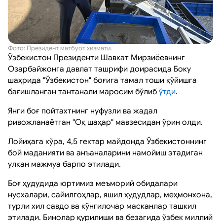
Фото: Президент матбуот хизмати.
Ўзбекистон Президенти Шавкат Мирзиёевнинг
Озарбайжонга давлат ташрифи доирасида Боку
шаҳрида "Ўзбекистон" боғига тамал тоши қўйишга
бағишланган тантанали маросим бўлиб
ўтди
.
Янги боғ пойтахтнинг нуфузли ва жадал
ривожланаётган "Оқ шаҳар" мавзесидан ўрин олди.
Лойиҳага кўра, 4,5 гектар майдонда Ўзбекистоннинг
бой маданияти ва анъаналарини намойиш этадиган
улкан мажмуа барпо этилади.
Боғ ҳудудида юртимиз меъморий обидалари
нусхалари, сайилгоҳлар, яшил ҳудудлар, меҳмонхона,
турли хил савдо ва кўнгилочар масканлар ташкил
этилади. Бинолар қурилиши ва безагида ўзбек миллий