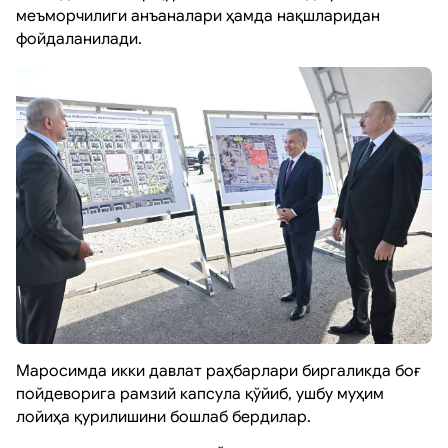
меъморчилиги анъаналари ҳамда нақшларидан
фойдаланилади.
Маросимда икки давлат раҳбарлари биргаликда боғ
пойдеворига рамзий капсула қўйиб, ушбу муҳим
лойиҳа қурилишини бошлаб бердилар.