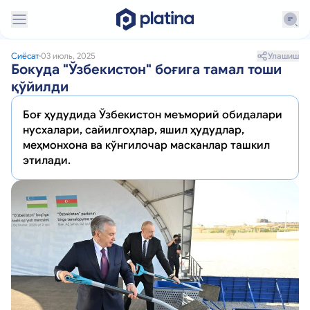
Улашиш
Сиёсат
03 июль, 2025
Бокуда "Ўзбекистон" боғига тамал тоши
қўйилди
Боғ ҳудудида Ўзбекистон меъморий обидалари
нусхалари, сайилгоҳлар, яшил ҳудудлар,
меҳмонхона ва кўнгилочар масканлар ташкил
этилади.