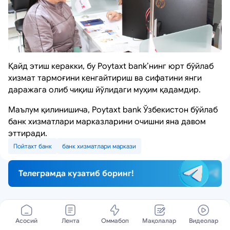
Қайд этиш керакки, бу Poytaxt bank’нинг юрт бўйлаб
хизмат тармоғини кенгайтириш ва сифатини янги
даражага олиб чиқиш йўлидаги муҳим қадамдир.
Маълум қилинишича, Poytaxt bank Ўзбекистон бўйлаб
банк хизматлари марказларини очишни яна давом
эттиради.
Пойтахт банк
банк хизматлари маркази
Телеграмда кузатиб боринг!
Асосий
Лента
Оммабоп
Мақолалар
Видеолар