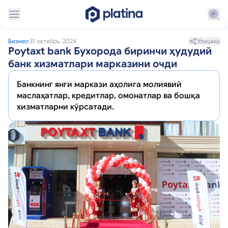
Улашиш
Бизнес
31 октябрь, 2024
Poytaxt bank Бухорода биринчи ҳудудий
банк хизматлари марказини очди
Банкнинг янги маркази аҳолига молиявий
маслаҳатлар, кредитлар, омонатлар ва бошқа
хизматларни кўрсатади.