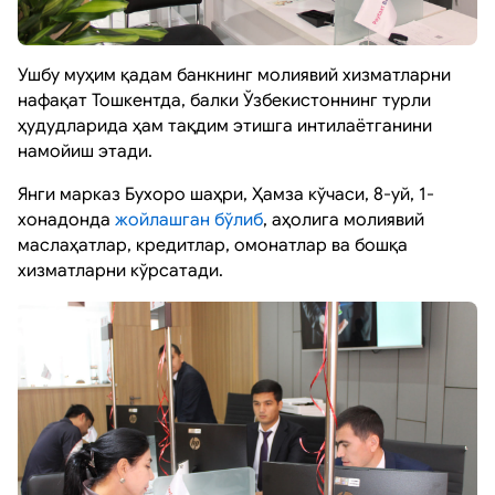
Ушбу муҳим қадам банкнинг молиявий хизматларни
нафақат Тошкентда, балки Ўзбекистоннинг турли
ҳудудларида ҳам тақдим этишга интилаётганини
намойиш этади.
Янги марказ Бухоро шаҳри, Ҳамза кўчаси, 8-уй, 1-
хонадонда
жойлашган бўлиб
, аҳолига молиявий
маслаҳатлар, кредитлар, омонатлар ва бошқа
хизматларни кўрсатади.