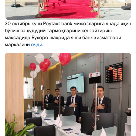
30 октябрь куни Poytaxt bank мижозларига янада яқин
бўлиш ва ҳудудий тармоқларини кенгайтириш
мақсадида Бухоро шаҳрида янги банк хизматлари
марказини
очди
.