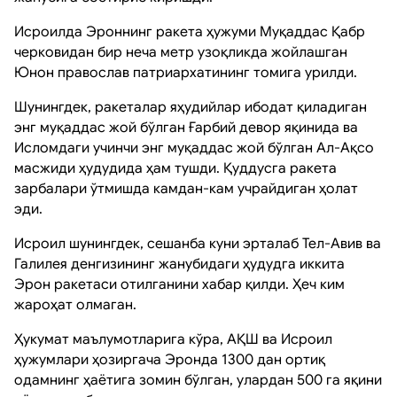
Исроилда Эроннинг ракета ҳужуми Муқаддас Қабр
черковидан бир неча метр узоқликда жойлашган
Юнон православ патриархатининг томига урилди.
Шунингдек, ракеталар яҳудийлар ибодат қиладиган
энг муқаддас жой бўлган Ғарбий девор яқинида ва
Исломдаги учинчи энг муқаддас жой бўлган Ал-Ақсо
масжиди ҳудудида ҳам тушди. Қуддусга ракета
зарбалари ўтмишда камдан-кам учрайдиган ҳолат
эди.
Исроил шунингдек, сешанба куни эрталаб Тел-Авив ва
Галилея денгизининг жанубидаги ҳудудга иккита
Эрон ракетаси отилганини хабар қилди. Ҳеч ким
жароҳат олмаган.
Ҳукумат маълумотларига кўра, АҚШ ва Исроил
ҳужумлари ҳозиргача Эронда 1300 дан ортиқ
одамнинг ҳаётига зомин бўлган, улардан 500 га яқини