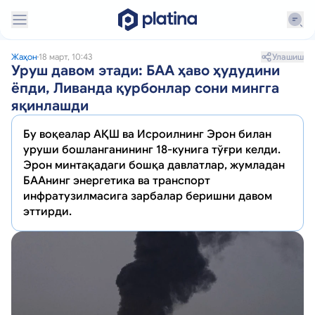
Улашиш
Жаҳон
18 март, 10:43
Уруш давом этади: БАА ҳаво ҳудудини
ёпди, Ливанда қурбонлар сони мингга
яқинлашди
Бу воқеалар АҚШ ва Исроилнинг Эрон билан
уруши бошланганининг 18-кунига тўғри келди.
Эрон минтақадаги бошқа давлатлар, жумладан
БААнинг энергетика ва транспорт
инфратузилмасига зарбалар беришни давом
эттирди.