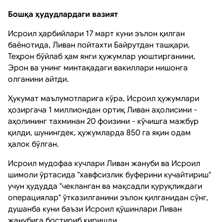
Бошқа ҳудудлардаги вазият
Исроил ҳарбийлари 17 март куни эълон қилган
баёнотида, Ливан пойтахти Байрутдан ташқари,
Теҳрон бўйлаб ҳам янги ҳужумлар уюштирганини,
Эрон ва унинг минтақадаги вакиллари нишонга
олганини айтди.
Ҳукумат маълумотларига кўра, Исроил ҳужумлари
ҳозиргача 1 миллиондан ортиқ Ливан аҳолисини -
аҳолининг тахминан 20 фоизини - кўчишга мажбур
қилди, шунингдек, ҳужумларда 850 га яқин одам
ҳалок бўлган.
Исроил мудофаа кучлари Ливан жануби ва Исроил
шимоли ўртасида "хавфсизлик буферини кучайтириш"
учун ҳудудда "чекланган ва мақсадли қуруқликдаги
операциялар" ўтказилганини эълон қилганидан сўнг,
душанба куни баъзи Исроил қўшинлари Ливан
жанубига бостириб киришди.