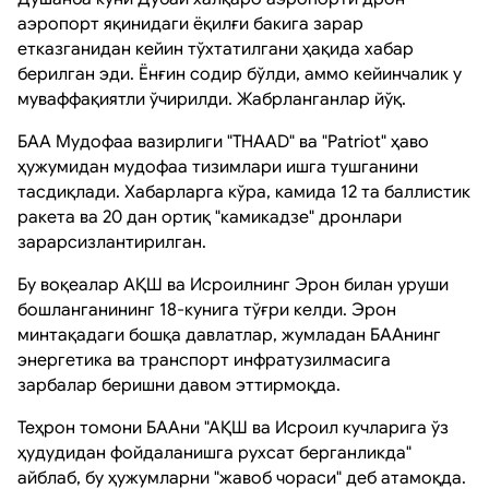
аэропорт яқинидаги ёқилғи бакига зарар
етказганидан кейин тўхтатилгани ҳақида хабар
берилган эди. Ёнғин содир бўлди, аммо кейинчалик у
муваффақиятли ўчирилди. Жабрланганлар йўқ.
БАА Мудофаа вазирлиги "THAAD" ва "Patriot" ҳаво
ҳужумидан мудофаа тизимлари ишга тушганини
тасдиқлади. Хабарларга кўра, камида 12 та баллистик
ракета ва 20 дан ортиқ "камикадзе" дронлари
зарарсизлантирилган.
Бу воқеалар АҚШ ва Исроилнинг Эрон билан уруши
бошланганининг 18-кунига тўғри келди. Эрон
минтақадаги бошқа давлатлар, жумладан БААнинг
энергетика ва транспорт инфратузилмасига
зарбалар беришни давом эттирмоқда.
Теҳрон томони БААни "АҚШ ва Исроил кучларига ўз
ҳудудидан фойдаланишга рухсат берганликда"
айблаб, бу ҳужумларни "жавоб чораси" деб атамоқда.