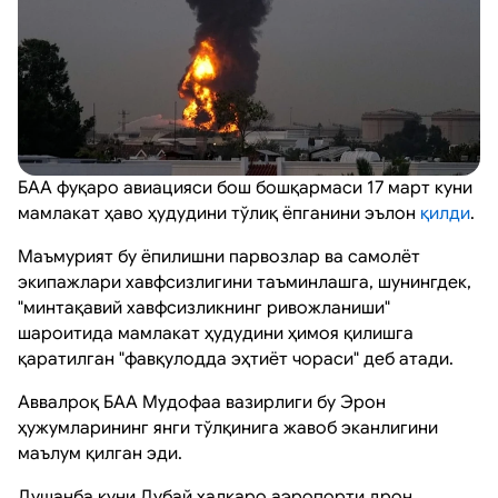
БАА фуқаро авиацияси бош бошқармаси 17 март куни
мамлакат ҳаво ҳудудини тўлиқ ёпганини эълон
қилди
.
Маъмурият бу ёпилишни парвозлар ва самолёт
экипажлари хавфсизлигини таъминлашга, шунингдек,
"минтақавий хавфсизликнинг ривожланиши"
шароитида мамлакат ҳудудини ҳимоя қилишга
қаратилган "фавқулодда эҳтиёт чораси" деб атади.
Аввалроқ БАА Мудофаа вазирлиги бу Эрон
ҳужумларининг янги тўлқинига жавоб эканлигини
маълум қилган эди.
Душанба куни Дубай халқаро аэропорти дрон