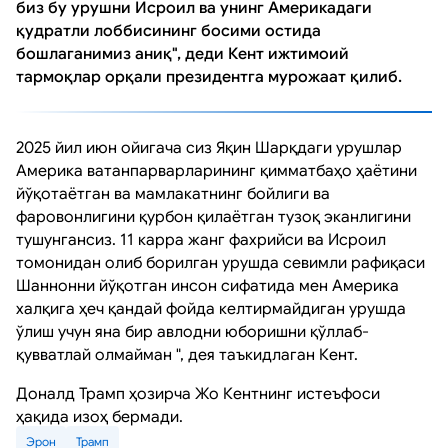
биз бу урушни Исроил ва унинг Америкадаги
қудратли лоббисининг босими остида
бошлаганимиз аниқ", деди Кент ижтимоий
тармоқлар орқали президентга мурожаат қилиб.
2025 йил июн ойигача сиз Яқин Шарқдаги урушлар
Америка ватанпарварларининг қимматбаҳо ҳаётини
йўқотаётган ва мамлакатнинг бойлиги ва
фаровонлигини қурбон қилаётган тузоқ эканлигини
тушунгансиз. 11 карра жанг фахрийси ва Исроил
томонидан олиб борилган урушда севимли рафиқаси
Шаннонни йўқотган инсон сифатида мен Америка
халқига ҳеч қандай фойда келтирмайдиган урушда
ўлиш учун яна бир авлодни юборишни қўллаб-
қувватлай олмайман ", дея таъкидлаган Кент.
Доналд Трамп ҳозирча Жо Кентнинг истеъфоси
ҳақида изоҳ бермади.
Эрон
Трамп