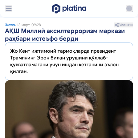
Улашиш
Жаҳон
18 март, 09:28
АҚШ Миллий аксилтерроризм маркази
раҳбари истеъфо берди
Жо Кент ижтимоий тармоқларда президент
Трампнинг Эрон билан урушини қўллаб-
қувватламагани учун ишдан кетганини эълон
қилган.