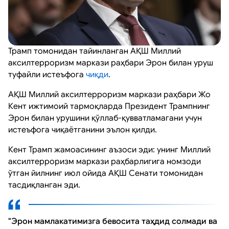
Трамп томонидан тайинланган АҚШ Миллий
аксилтерроризм маркази раҳбари Эрон билан уруш
туфайли истеъфога
чиқди
.
АҚШ Миллий аксилтерроризм маркази раҳбари Жо
Кент ижтимоий тармоқларда Президент Трампнинг
Эрон билан урушини қўллаб-қувватламагани учун
истеъфога чиқаётганини эълон қилди.
Кент Трамп жамоасининг аъзоси эди: унинг Миллий
аксилтерроризм маркази раҳбарлигига номзоди
ўтган йилнинг июл ойида АҚШ Сенати томонидан
тасдиқланган эди.
"Эрон мамлакатимизга бевосита таҳдид солмади ва