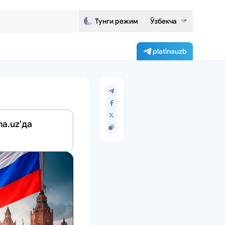
Тунги режим
Ўзбекча
platinauzb
a.uz'да