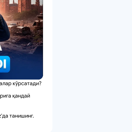
алар кўрсатади?
рига қандай
'да танишинг.