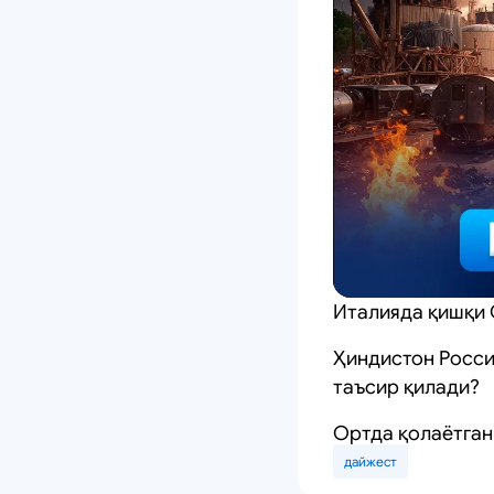
Италияда қишқи 
Ҳиндистон Росси
таъсир қилади?
Ортда қолаётган 
дайжест