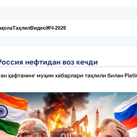
ақола
Таҳлил
Видео
ЖЧ-2026
Россия нефтидан воз кечди
ан ҳафтанинг муҳим хабарлари таҳлили билан Platin