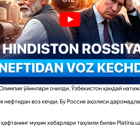
Олимпия ўйинлари очилди. Ўзбекистон қандай натиж
я нефтидан воз кечди. Бу Россия аҳолиси даромадла
ҳафтанинг муҳим хабарлари таҳлили билан Platina.uz