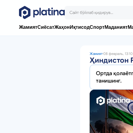
Жамият
Сиёсат
Жаҳон
Иқтисод
Спорт
Маданият
М
Жамият
08 февраль, 13:10
Ҳиндистон 
Ортда қолаётг
танишинг.