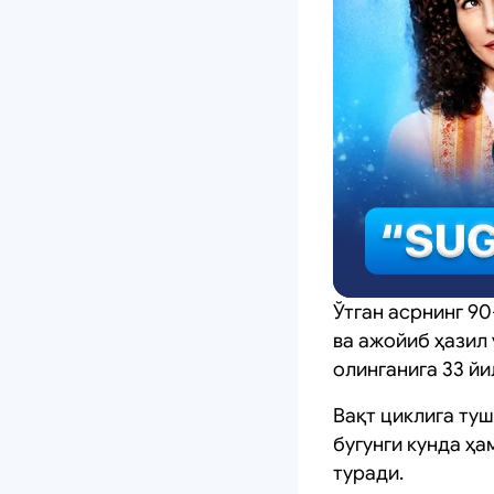
Ўтган асрнинг 9
ва ажойиб ҳазил 
олинганига 33 йи
Вақт циклига ту
бугунги кунда ҳа
туради.