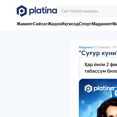
Жамият
Сиёсат
Жаҳон
Иқтисод
Спорт
Маданият
М
Маданият
02 февраль, 19
"Суғур куни
Ҳар йили 2 фе
табассум била