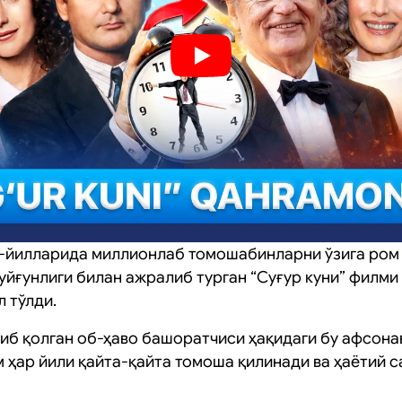
0-йилларида миллионлаб томошабинларни ўзига ром 
уйғунлиги билан ажралиб турган “Суғур куни” филми
л тўлди.
шиб қолган об-ҳаво башоратчиси ҳақидаги бу афсона
м ҳар йили қайта-қайта томоша қилинади ва ҳаётий 