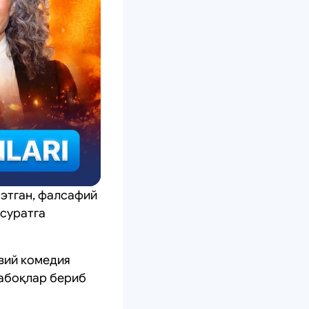
этган, фалсафий
 суратга
вий комедия
сабоқлар бериб