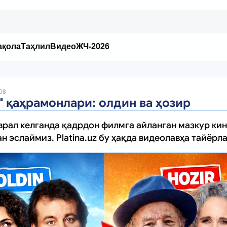
ақола
Таҳлил
Видео
ЖЧ-2026
:08
" қаҳрамонлари: олдин ва ҳозир
врал келганда қадрдон филмга айланган мазкур к
н эслаймиз. Platina.uz бу ҳақда видеолавҳа тайёрл