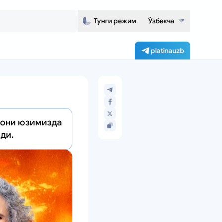
Тунги режим
Ўзбекча
platinauzb
инони юзимизда
ади.